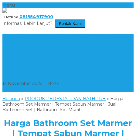
Menu
081554917900
Hotline
Informasi Lebih Lanjut?
Kontak Kami
Harga Bathroom Set Marmer
| Tempat Sabun Marmer |
Jual Bathroom Set |
Bathroom Set Murah
12 November 2022
847x
PRODUK PEDESTAL DAN
BATH TUB
Beranda
»
PRODUK PEDESTAL DAN BATH TUB
»
Harga
Bathroom Set Marmer | Tempat Sabun Marmer | Jual
Bathroom Set | Bathroom Set Murah
Harga Bathroom Set Marmer
| Tempat Sabun Marmer |