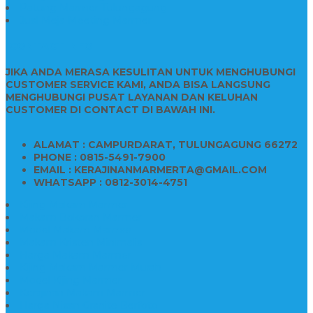
Patung Marmer Tulungagung
Jual Meja Meeting Marmer
CONTACT INFO
JIKA ANDA MERASA KESULITAN UNTUK MENGHUBUNGI
CUSTOMER SERVICE KAMI, ANDA BISA LANGSUNG
MENGHUBUNGI PUSAT LAYANAN DAN KELUHAN
CUSTOMER DI CONTACT DI BAWAH INI.
ALAMAT : CAMPURDARAT, TULUNGAGUNG 66272
PHONE : 0815-5491-7900
EMAIL : KERAJINANMARMERTA@GMAIL.COM
WHATSAPP : 0812-3014-4751
Kijing Makam Marmer
Makam Bokoran Marmer
Model Makam Marmer
Makam Kristen Minimalis
Harga Makam Marmer
Kijing Makam Marmer Murah
Model Kijing Marmer
Kerajinan Makam Marmer
Harga Nisan Granite Berfoto