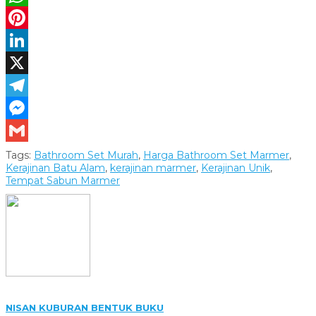
WhatsApp
Pinterest
LinkedIn
X
Telegram
Messenger
Gmail
Tags:
Bathroom Set Murah
,
Harga Bathroom Set Marmer
,
Kerajinan Batu Alam
,
kerajinan marmer
,
Kerajinan Unik
,
Tempat Sabun Marmer
NISAN KUBURAN BENTUK BUKU