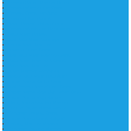
Prasasti Bahan Marmer Bromo
Prasasti Marmer dan Granit
Prasasti Granit Bandung
Prasasti Hitam Granit
Nisan Prasasti Bahan Granit
Prasasti Murah dan Berkualitas
Batu Nisan Prasasti
Jual Batu Nisan Surabaya
Pabrik Nisan Marmer
Nisan Kuburan Granit
Jual Batu Nisan Marmer Granit
Batu Nisan Marmer & Granit
Batu Nisan Marmer
Nisan Marmer Kombinasi
Aneka Batu Nisan Batu Alam
Papan Nama Kantor Desa
Jual Prasasti Nameboard Granit
Papan Nama Meja Ukir Bahan Onyx
Papan Nama Meja Kantor
Plang Nama Sekolah Marmer
Contoh Papan Nama Kantor
Pengrajin Prasasti Granit
Papan Nama Granit Kaligrafi
Patung Marmer Malaikat
Pengrajin Patung Marmer