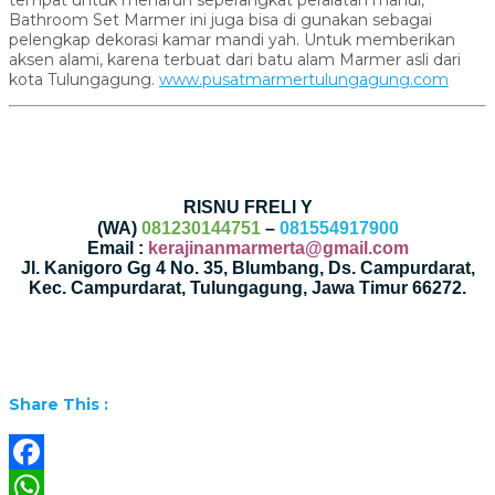
tempat untuk menaruh seperangkat peralatan mandi,
Bathroom Set Marmer ini juga bisa di gunakan sebagai
pelengkap dekorasi kamar mandi yah. Untuk memberikan
aksen alami, karena terbuat dari batu alam Marmer asli dari
kota Tulungagung.
www.pusatmarmertulungagung.com
RISNU FRELI Y
(WA)
081230144751
–
081554917900
Email :
kerajinanmarmerta@gmail.com
Jl. Kanigoro Gg 4 No. 35, Blumbang, Ds. Campurdarat,
Kec. Campurdarat, Tulungagung, Jawa Timur 66272.
Share This :
Facebook