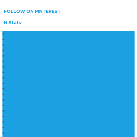
FOLLOW ON PINTEREST
HiStats
Daftar Harga Lantai Marmer Per Meter
Lantai Marmer Import
Lantai Marmer
Lantai Mamer Kawi Tulungagung
Marmer Lantai Tulungagung
Jual Marmer Harga Murah
Jual Lantai Batu Marmer
Marble Lantai | Harga Marble Lantai
Contoh Lantai Granit Mewah
Lantai Marmer Tulungagung
Lantai Granit Slab
Lantai Motif Marmer
Lantai Motif Mewah
Lantai Motif Marmer Tulungagung
Motif Lantai Marmer
Jenis Marmer Tulungagung
Meja Marmer Tulungagung
Asbak Marmer Modifikasi
Wastafel Marmer