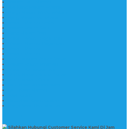
Makam Batu Marmer
Jual Kijing Makam Keramik
Harga Makam Model Kristiani
Kijing Makam Sederhana
Makam Marmer Kristen
Makam Kristen Salib
Kijing Makam Granit
Makam Kristen Perjamuan
Makam Marmer Perjamuan
Makam Marmer
Makam Marmer
Model Makam Kristen Terbaru
Makam Kristen Minimalis
Makam Konstruksi Besi
Model Makam Kristen Terbaru
Model Makam Granit
Batu Nisan Kuburan Islam
Batu Nisan Marmer
Nisan Granit
Batu Nisan Granit Custom
Harga Nisan Batu Marmer
SUPPORT
Silahkan Hubungi Customer Service Kami Di Jam