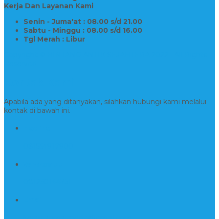
Kerja Dan Layanan Kami
Senin - Juma'at : 08.00 s/d 21.00
Sabtu - Minggu : 08.00 s/d 16.00
Tgl Merah : Libur
Copyright © BINTANG ANTIK SEJAHTERA 2022 - All Rights
Reserved
Kontak Kami
Apabila ada yang ditanyakan, silahkan hubungi kami melalui
kontak di bawah ini.
Hotline
081554917900
Whatsapp
081230144751
Email
kerajinanmarmerta@gmail.com