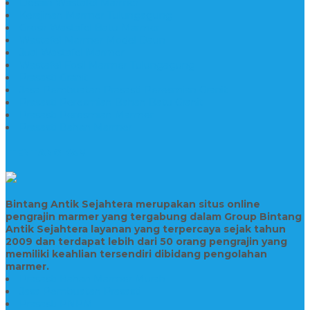
Desain Wastafel Marmer
Kerajinan Marmer Tulungagung
Grosir Wastafel Batu Marmer
Wastafel Marmer Model Daun
Jual Wastafel Marmer
Wastafel Fosil Marmer Tulungagung
Prasasti Granit
Jasa Pembuatan Prasasti Peresmian Granit
Prasasti Peresmian Bahan Batu Granit
Prasasti Peresmian Marmer
Prasasti Bahan Marmer
TENTANG KAMI
Bintang Antik Sejahtera merupakan situs online
pengrajin marmer yang tergabung dalam Group Bintang
Antik Sejahtera layanan yang terpercaya sejak tahun
2009 dan terdapat lebih dari 50 orang pengrajin yang
memiliki keahlian tersendiri dibidang pengolahan
marmer.
Prasasti Bahan Marmer Murah
Jasa Pembuatan Prasasti
Prasasti PNPM