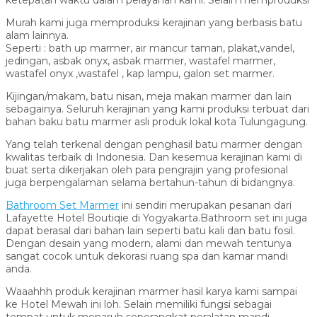
ketepatan waktu dalam pelayanan kami. Selain memproduksi
Murah kami juga memproduksi kerajinan yang berbasis batu
alam lainnya.
Seperti : bath up marmer, air mancur taman, plakat,vandel,
jedingan, asbak onyx, asbak marmer, wastafel marmer,
wastafel onyx ,wastafel , kap lampu, galon set marmer.
Kijingan/makam, batu nisan, meja makan marmer dan lain
sebagainya. Seluruh kerajinan yang kami produksi terbuat dari
bahan baku batu marmer asli produk lokal kota Tulungagung.
Yang telah terkenal dengan penghasil batu marmer dengan
kwalitas terbaik di Indonesia. Dan kesemua kerajinan kami di
buat serta dikerjakan oleh para pengrajin yang profesional
juga berpengalaman selama bertahun-tahun di bidangnya.
Bathroom Set Marmer
ini sendiri merupakan pesanan dari
Lafayette Hotel Boutiqie di Yogyakarta.Bathroom set ini juga
dapat berasal dari bahan lain seperti batu kali dan batu fosil.
Dengan desain yang modern, alami dan mewah tentunya
sangat cocok untuk dekorasi ruang spa dan kamar mandi
anda.
Waaahhh produk kerajinan marmer hasil karya kami sampai
ke Hotel Mewah ini loh. Selain memiliki fungsi sebagai