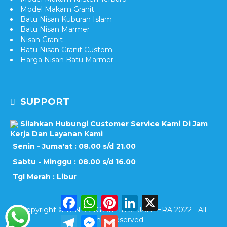
Model Makam Granit
Batu Nisan Kuburan Islam
Batu Nisan Marmer
Nisan Granit
Batu Nisan Granit Custom
Harga Nisan Batu Marmer
SUPPORT
Silahkan Hubungi Customer Service Kami Di Jam
Kerja Dan Layanan Kami
Senin - Juma'at : 08.00 s/d 21.00
Sabtu - Minggu : 08.00 s/d 16.00
Tgl Merah : Libur
Facebook
WhatsApp
Pinterest
LinkedIn
X
Copyright © BINTANG ANTIK SEJAHTERA 2022 - All
Telegram
Messenger
Gmail
Rights Reserved