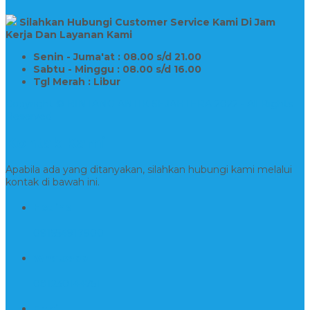
Silahkan Hubungi Customer Service Kami Di Jam
Kerja Dan Layanan Kami
Senin - Juma'at : 08.00 s/d 21.00
Sabtu - Minggu : 08.00 s/d 16.00
Tgl Merah : Libur
Copyright © BINTANG ANTIK SEJAHTERA 2022 - All Rights
Reserved
Kontak Kami
Apabila ada yang ditanyakan, silahkan hubungi kami melalui
kontak di bawah ini.
Hotline
081554917900
Whatsapp
081230144751
Email