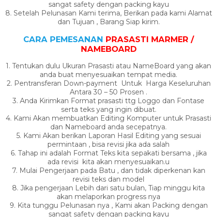
sangat safety dengan packing kayu
8. Setelah Pelunasan Kami terima, Berikan pada kami Alamat
dan Tujuan , Barang Siap kirim.
CARA PEMESANAN
PRASASTI MARMER /
NAMEBOARD
1. Tentukan dulu Ukuran Prasasti atau NameBoard yang akan
anda buat menyesuaikan tempat media.
2. Pentransferan Down-payment Untuk Harga Keseluruhan
Antara 30 – 50 Prosen .
3. Anda Kirimkan Format prasasti ttg Loggo dan Fontase
serta teks yang ingin dibuat.
4. Kami Akan membuatkan Editing Komputer untuk Prasasti
dan Nameboard anda secepatnya.
5. Kami Akan berikan Laporan Hasil Editing yang sesuai
permintaan , bisa revisi jika ada salah
6. Tahap ini adalah Format Teks kita sepakati bersama , jika
ada revisi kita akan menyesuaikan.u
7. Mulai Pengerjaan pada Batu , dan tidak diperkenan kan
revisi teks dan model
8. Jika pengerjaan Lebih dari satu bulan, Tiap minggu kita
akan melaporkan progress nya
9. Kita tunggu Pelunasan nya , Kami akan Packing dengan
sangat safety dengan packing kayu