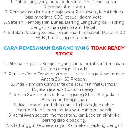
1. Pilih barang yang anda perlukan dan kita melakukan
Kessepakatan Harga
2. Pembayaran langsung saja pada Pelunasan , kami belum
bisa mnerima COD kecuali dalam kota.
3. Setelah Pembayaran Lunas, Barang Langsung kai Packing
dengan aman garansi anti Pecah.
4. Setelah Packing Selesai , kalau masih dibawah Pukul 14.00
WIB , hari itu juga kita kirim .
CARA PEMESANAN BARANG YANG
TIDAK READY
STOCK
1. Pilih barang atau Kerajinan yang anda butuhkan, tentukan
Custom design jika ada
2. Pentransferan Down-payment Untuk Harga Keseluruhan
Antara 30 – 50 Prosen .
3.Anda Kirimkan Gambar teknis atau Minimal Gambar
Rujukan jika ada Custom design.
4. Sehari Setelah trasfer kita langsung Start Pengadaan
Bahan dan Pengerjaan
5. Jika Pengerjaan Lebih dari satu bulan ,kami akan
memberikan laporan setiap satu minggu sekali.
6. Kami Akan segera memberitahukan Laporan akhir jika
barang siap dipacking.
7. Kita tunggu Pelunasan nya , Kami akan Packing dengan