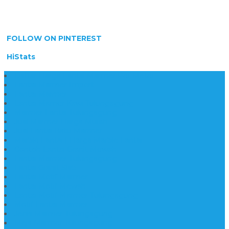
FOLLOW ON PINTEREST
HiStats
Daftar Harga Lantai Marmer Per Meter
Lantai Marmer Import
Lantai Marmer
Lantai Mamer Kawi Tulungagung
Marmer Lantai Tulungagung
Jual Marmer Harga Murah
Jual Lantai Batu Marmer
Marble Lantai | Harga Marble Lantai
Contoh Lantai Granit Mewah
Lantai Marmer Tulungagung
Lantai Granit Slab
Lantai Motif Marmer
Lantai Motif Mewah
Lantai Motif Marmer Tulungagung
Motif Lantai Marmer
Jenis Marmer Tulungagung
Meja Marmer Tulungagung