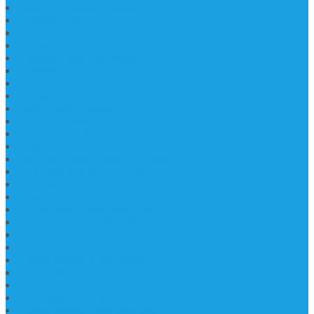
Jasa Pembuatan Prasasti
Prasasti PNPM
Prasasti Bahan Marmer Bromo
Prasasti Marmer dan Granit
Prasasti Granit Bandung
Prasasti Hitam Granit
Nisan Prasasti Bahan Granit
Prasasti Murah dan Berkualitas
Batu Nisan Prasasti
Jual Batu Nisan Surabaya
Pabrik Nisan Marmer
Nisan Kuburan Granit
Jual Batu Nisan Marmer Granit
Batu Nisan Marmer & Granit
Batu Nisan Marmer
Nisan Marmer Kombinasi
Aneka Batu Nisan Batu Alam
Papan Nama Kantor Desa
Jual Prasasti Nameboard Granit
Papan Nama Meja Ukir Bahan Onyx
Papan Nama Meja Kantor
Plang Nama Sekolah Marmer
Contoh Papan Nama Kantor
Pengrajin Prasasti Granit
Papan Nama Granit Kaligrafi