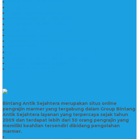
Asbak Marmer Modifikasi
Wastafel Marmer
Desain Wastafel Marmer
Kerajinan Marmer Tulungagung
Grosir Wastafel Batu Marmer
Wastafel Marmer Model Daun
Jual Wastafel Marmer
Wastafel Fosil Marmer Tulungagung
Prasasti Granit
Jasa Pembuatan Prasasti Peresmian Granit
Prasasti Peresmian Bahan Batu Granit
Prasasti Peresmian Marmer
Prasasti Bahan Marmer
TENTANG KAMI
Bintang Antik Sejahtera merupakan situs online
pengrajin marmer yang tergabung dalam Group Bintang
Antik Sejahtera layanan yang terpercaya sejak tahun
2009 dan terdapat lebih dari 50 orang pengrajin yang
memiliki keahlian tersendiri dibidang pengolahan
marmer.
Prasasti Bahan Marmer Murah