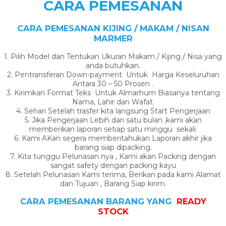
CARA PEMESANAN
CARA PEMESANAN KIJING / MAKAM / NISAN
MARMER
1. Pilih Model dan Tentukan Ukuran Makam / Kijing / Nisa yang
anda butuhkan.
2. Pentransferan Down-payment Untuk Harga Keseluruhan
Antara 30 – 50 Prosen .
3. Kirimkan Format Teks Untuk Almarhum Biasanya tentang
Nama, Lahir dan Wafat.
4. Sehari Setelah trasfer kita langsung Start Pengerjaan
5. Jika Pengerjaan Lebih dari satu bulan ,kami akan
memberikan laporan setiap satu minggu sekali.
6. Kami AKan segera memberitahukan Laporan akhir jika
barang siap dipacking.
7. Kita tunggu Pelunasan nya , Kami akan Packing dengan
sangat safety dengan packing kayu
8. Setelah Pelunasan Kami terima, Berikan pada kami Alamat
dan Tujuan , Barang Siap kirim.
CARA PEMESANAN BARANG YANG
READY
STOCK