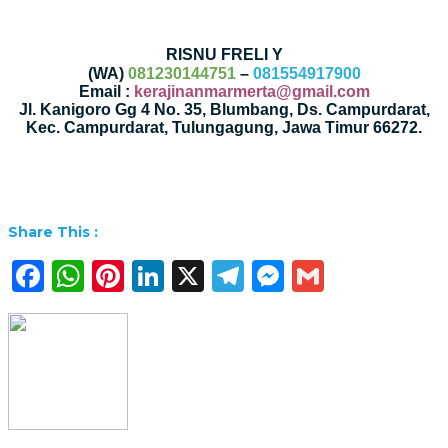
RISNU FRELI Y
(WA)
081230144751
–
081554917900
Email :
kerajinanmarmerta@gmail.com
Jl. Kanigoro Gg 4 No. 35, Blumbang, Ds. Campurdarat,
Kec. Campurdarat, Tulungagung, Jawa Timur 66272.
Share This :
Facebook
WhatsApp
Pinterest
LinkedIn
X
Telegram
Messenge
Gmail