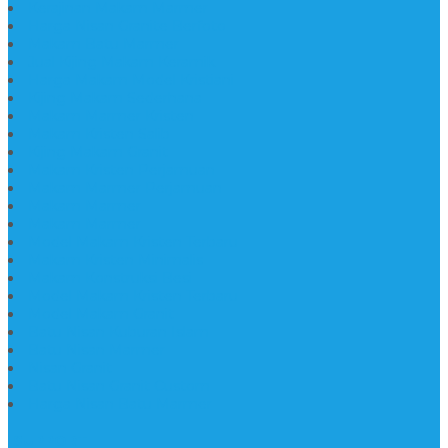
Kerajinan Makam Marmer
Harga Nisan Granite Berfoto
Makam Batu Marmer
Jual Kijing Makam Keramik
Harga Makam Model Kristiani
Kijing Makam Sederhana
Makam Marmer Kristen
Makam Kristen Salib
Kijing Makam Granit
Makam Kristen Perjamuan
Makam Marmer Perjamuan
Makam Marmer
Makam Marmer
Model Makam Kristen Terbaru
Makam Kristen Minimalis
Makam Konstruksi Besi
Model Makam Kristen Terbaru
Model Makam Granit
Batu Nisan Kuburan Islam
Batu Nisan Marmer
Nisan Granit
Batu Nisan Granit Custom
Harga Nisan Batu Marmer
SUPPORT