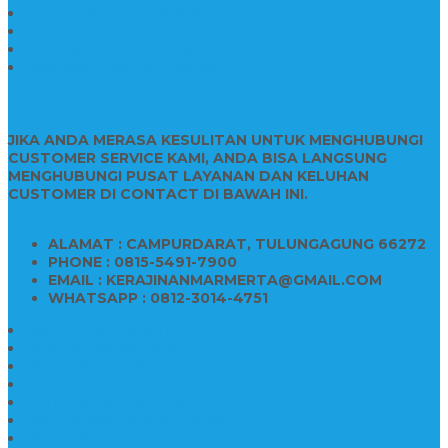
Patung Marmer Malaikat
Pengrajin Patung Marmer
Patung Marmer Tulungagung
Jual Meja Meeting Marmer
CONTACT INFO
JIKA ANDA MERASA KESULITAN UNTUK MENGHUBUNGI
CUSTOMER SERVICE KAMI, ANDA BISA LANGSUNG
MENGHUBUNGI PUSAT LAYANAN DAN KELUHAN
CUSTOMER DI CONTACT DI BAWAH INI.
ALAMAT : CAMPURDARAT, TULUNGAGUNG 66272
PHONE : 0815-5491-7900
EMAIL : KERAJINANMARMERTA@GMAIL.COM
WHATSAPP : 0812-3014-4751
Kijing Makam Marmer
Makam Bokoran Marmer
Model Makam Marmer
Makam Kristen Minimalis
Harga Makam Marmer
Kijing Makam Marmer Murah
Model Kijing Marmer