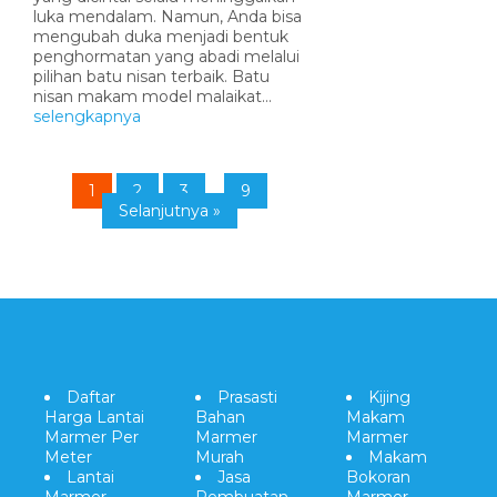
luka mendalam. Namun, Anda bisa
mengubah duka menjadi bentuk
penghormatan yang abadi melalui
pilihan batu nisan terbaik. Batu
nisan makam model malaikat...
selengkapnya
1
2
3
...
9
Selanjutnya »
Daftar
Prasasti
Kijing
Harga Lantai
Bahan
Makam
Marmer Per
Marmer
Marmer
Meter
Murah
Makam
Lantai
Jasa
Bokoran