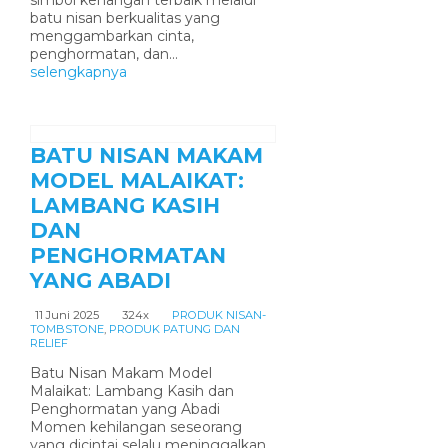
simbol kenangan terbaik melalui
batu nisan berkualitas yang
menggambarkan cinta,
penghormatan, dan...
selengkapnya
BATU NISAN MAKAM
MODEL MALAIKAT:
LAMBANG KASIH
DAN
PENGHORMATAN
YANG ABADI
11 Juni 2025
324x
PRODUK NISAN-
TOMBSTONE
,
PRODUK PATUNG DAN
RELIEF
Batu Nisan Makam Model
Malaikat: Lambang Kasih dan
Penghormatan yang Abadi
Momen kehilangan seseorang
yang dicintai selalu meninggalkan