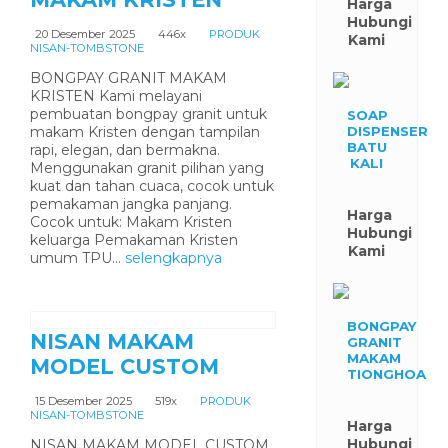
Harga
Hubungi
20 Desember 2025
446x
PRODUK
Kami
NISAN-TOMBSTONE
BONGPAY GRANIT MAKAM
KRISTEN Kami melayani
pembuatan bongpay granit untuk
SOAP
makam Kristen dengan tampilan
DISPENSER
BATU
rapi, elegan, dan bermakna.
KALI
Menggunakan granit pilihan yang
kuat dan tahan cuaca, cocok untuk
pemakaman jangka panjang.
Harga
Cocok untuk: Makam Kristen
Hubungi
keluarga Pemakaman Kristen
Kami
umum TPU...
selengkapnya
BONGPAY
NISAN MAKAM
GRANIT
MAKAM
MODEL CUSTOM
TIONGHOA
15 Desember 2025
519x
PRODUK
NISAN-TOMBSTONE
Harga
Hubungi
NISAN MAKAM MODEL CUSTOM