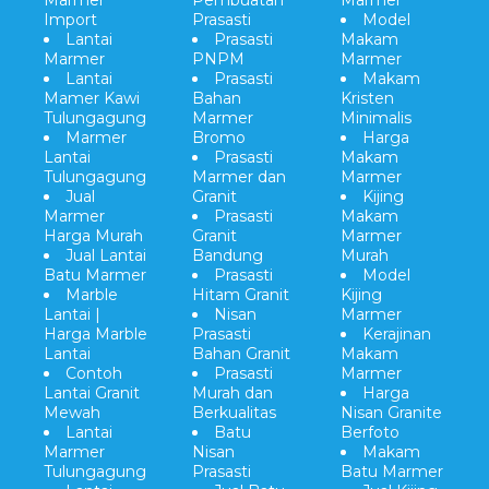
Marmer
Pembuatan
Marmer
Import
Prasasti
Model
Lantai
Prasasti
Makam
Marmer
PNPM
Marmer
Lantai
Prasasti
Makam
Mamer Kawi
Bahan
Kristen
Tulungagung
Marmer
Minimalis
Marmer
Bromo
Harga
Lantai
Prasasti
Makam
Tulungagung
Marmer dan
Marmer
Jual
Granit
Kijing
Marmer
Prasasti
Makam
Harga Murah
Granit
Marmer
Jual Lantai
Bandung
Murah
Batu Marmer
Prasasti
Model
Marble
Hitam Granit
Kijing
Lantai |
Nisan
Marmer
Harga Marble
Prasasti
Kerajinan
Lantai
Bahan Granit
Makam
Contoh
Prasasti
Marmer
Lantai Granit
Murah dan
Harga
Mewah
Berkualitas
Nisan Granite
Lantai
Batu
Berfoto
Marmer
Nisan
Makam
Tulungagung
Prasasti
Batu Marmer