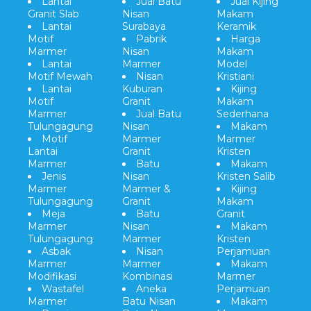
Lantai
Jual Batu
Jual Kijing
Granit Slab
Nisan
Makam
Lantai
Surabaya
Keramik
Motif
Pabrik
Harga
Marmer
Nisan
Makam
Lantai
Marmer
Model
Motif Mewah
Nisan
Kristiani
Lantai
Kuburan
Kijing
Motif
Granit
Makam
Marmer
Jual Batu
Sederhana
Tulungagung
Nisan
Makam
Motif
Marmer
Marmer
Lantai
Granit
Kristen
Marmer
Batu
Makam
Jenis
Nisan
Kristen Salib
Marmer
Marmer &
Kijing
Tulungagung
Granit
Makam
Meja
Batu
Granit
Marmer
Nisan
Makam
Tulungagung
Marmer
Kristen
Asbak
Nisan
Perjamuan
Marmer
Marmer
Makam
Modifikasi
Kombinasi
Marmer
Wastafel
Aneka
Perjamuan
Marmer
Batu Nisan
Makam