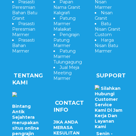
Prasasti
Papan
Nisan
Peresmian
Nama Granit
Marmer
Bahan Batu
Kaligrafi
Nisan
Granit
Patung
Granit
Prasasti
Marmer
Batu
Peresmian
Malaikat
Nisan Granit
Marmer
Pengrajin
Custom
Prasasti
Patung
Harga
Bahan
Marmer
Nisan Batu
Marmer
Patung
Marmer
Marmer
Tulungagung
Jual Meja
Meeting
TENTANG
SUPPORT
Marmer
KAMI
Silahkan
Hubungi
Customer
CONTACT
Service
Bintang
INFO
Kami Di Jam
Antik
Kerja Dan
Sejahtera
Layanan
JIKA ANDA
merupakan
Kami
MERASA
situs online
KESULITAN
pengrajin
Senin -