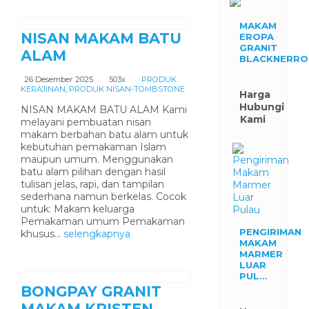
MAKAM
NISAN MAKAM BATU
EROPA
GRANIT
ALAM
BLACKNERRO
26 Desember 2025
503x
PRODUK
KERAJINAN
,
PRODUK NISAN-TOMBSTONE
Harga
Hubungi
NISAN MAKAM BATU ALAM Kami
Kami
melayani pembuatan nisan
makam berbahan batu alam untuk
kebutuhan pemakaman Islam
maupun umum. Menggunakan
batu alam pilihan dengan hasil
tulisan jelas, rapi, dan tampilan
sederhana namun berkelas. Cocok
untuk: Makam keluarga
Pemakaman umum Pemakaman
PENGIRIMAN
khusus...
selengkapnya
MAKAM
MARMER
LUAR
PUL...
BONGPAY GRANIT
MAKAM KRISTEN