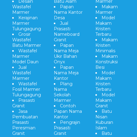
Desain
Batu Alam
Marmer
Wastafel
Papan
Makam
Marmer
Nama Kantor
Marmer
Kerajinan
Desa
Model
Marmer
Jual
Makam
Tulungagung
Prasasti
Kristen
Grosir
Nameboard
Terbaru
Wastafel
Granit
Makam
Batu Marmer
Papan
Kristen
Wastafel
Nama Meja
Minimalis
Marmer
Ukir Bahan
Makam
Model Daun
Onyx
Konstruksi
Jual
Papan
Besi
Wastafel
Nama Meja
Model
Marmer
Kantor
Makam
Wastafel
Plang
Kristen
Fosil Marmer
Nama
Terbaru
Tulungagung
Sekolah
Model
Prasasti
Marmer
Makam
Granit
Contoh
Granit
Jasa
Papan Nama
Batu
Pembuatan
Kantor
Nisan
Prasasti
Pengrajin
Kuburan
Peresmian
Prasasti
Islam
Granit
Granit
Batu