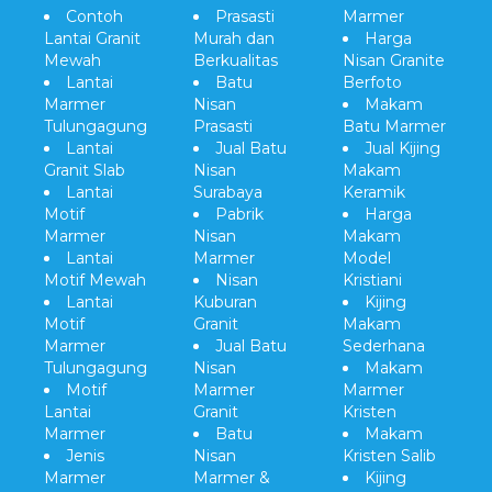
Contoh
Prasasti
Marmer
Lantai Granit
Murah dan
Harga
Mewah
Berkualitas
Nisan Granite
Lantai
Batu
Berfoto
Marmer
Nisan
Makam
Tulungagung
Prasasti
Batu Marmer
Lantai
Jual Batu
Jual Kijing
Granit Slab
Nisan
Makam
Lantai
Surabaya
Keramik
Motif
Pabrik
Harga
Marmer
Nisan
Makam
Lantai
Marmer
Model
Motif Mewah
Nisan
Kristiani
Lantai
Kuburan
Kijing
Motif
Granit
Makam
Marmer
Jual Batu
Sederhana
Tulungagung
Nisan
Makam
Motif
Marmer
Marmer
Lantai
Granit
Kristen
Marmer
Batu
Makam
Jenis
Nisan
Kristen Salib
Marmer
Marmer &
Kijing