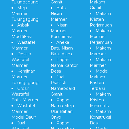
Tulungagung
Granit
Makam
Meja
Batu
Granit
Marmer
Nisan
Makam
Tulungagung
Marmer
Kristen
Asbak
Nisan
Perjamuan
Marmer
Marmer
Makam
Modifikasi
Kombinasi
Marmer
Wastafel
Aneka
Perjamuan
Marmer
Batu Nisan
Makam
Desain
Batu Alam
Marmer
Wastafel
Papan
Makam
Marmer
Nama Kantor
Marmer
Kerajinan
Desa
Model
Marmer
Jual
Makam
Tulungagung
Prasasti
Kristen
Grosir
Nameboard
Terbaru
Wastafel
Granit
Makam
Batu Marmer
Papan
Kristen
Wastafel
Nama Meja
Minimalis
Marmer
Ukir Bahan
Makam
Model Daun
Onyx
Konstruksi
Jual
Papan
Besi
Wastafel
Nama Meja
Model