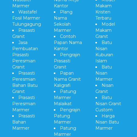
Marmer
Kantor
Makam
Wastafel
Plang
Kristen
Fosil Marmer
Nama
Terbaru
Tulungagung
Sekolah
Model
Prasasti
Marmer
Makam
Granit
Contoh
Granit
Jasa
Papan Nama
Batu
Pembuatan
Kantor
Nisan
Prasasti
Pengrajin
Kuburan
Peresmian
Prasasti
Islam
Granit
Granit
Batu
Prasasti
Papan
Nisan
Peresmian
Nama Granit
Marmer
Bahan Batu
Kaligrafi
Nisan
Granit
Patung
Granit
Prasasti
Marmer
Batu
Peresmian
Malaikat
Nisan Granit
Marmer
Pengrajin
Custom
Prasasti
Patung
Harga
Bahan
Marmer
Nisan Batu
Marmer
Patung
Marmer
Marmer