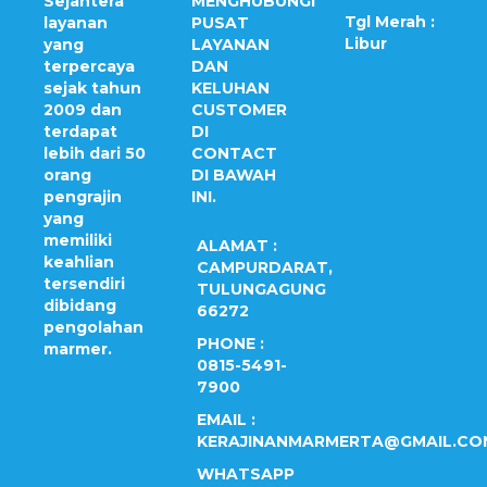
Sejahtera
MENGHUBUNGI
Tgl Merah :
layanan
PUSAT
Libur
yang
LAYANAN
terpercaya
DAN
sejak tahun
KELUHAN
2009 dan
CUSTOMER
terdapat
DI
lebih dari 50
CONTACT
orang
DI BAWAH
pengrajin
INI.
yang
memiliki
ALAMAT :
keahlian
CAMPURDARAT,
tersendiri
TULUNGAGUNG
dibidang
66272
pengolahan
PHONE :
marmer.
0815-5491-
7900
EMAIL :
KERAJINANMARMERTA@GMAIL.CO
WHATSAPP