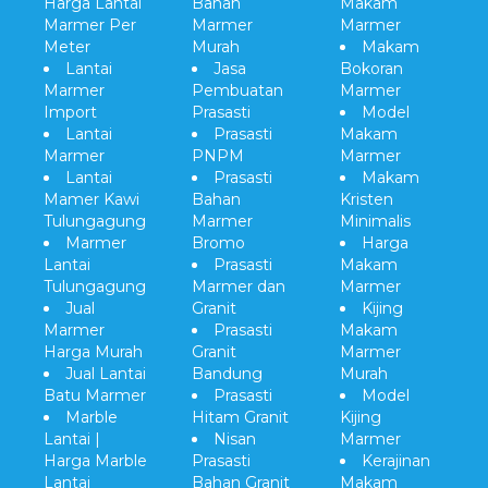
Harga Lantai
Bahan
Makam
Marmer Per
Marmer
Marmer
Meter
Murah
Makam
Lantai
Jasa
Bokoran
Marmer
Pembuatan
Marmer
Import
Prasasti
Model
Lantai
Prasasti
Makam
Marmer
PNPM
Marmer
Lantai
Prasasti
Makam
Mamer Kawi
Bahan
Kristen
Tulungagung
Marmer
Minimalis
Marmer
Bromo
Harga
Lantai
Prasasti
Makam
Tulungagung
Marmer dan
Marmer
Jual
Granit
Kijing
Marmer
Prasasti
Makam
Harga Murah
Granit
Marmer
Jual Lantai
Bandung
Murah
Batu Marmer
Prasasti
Model
Marble
Hitam Granit
Kijing
Lantai |
Nisan
Marmer
Harga Marble
Prasasti
Kerajinan
Lantai
Bahan Granit
Makam