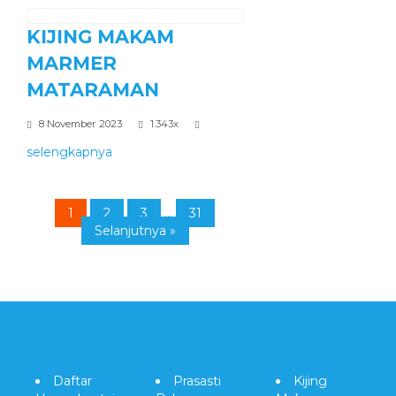
KIJING MAKAM
MARMER
MATARAMAN
8 November 2023
1.343x
selengkapnya
1
2
3
...
31
Selanjutnya »
Daftar
Prasasti
Kijing