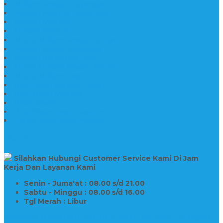
Makam Kristen Perjamuan
Makam Marmer Perjamuan
Makam Marmer
Makam Marmer
Model Makam Kristen Terbaru
Makam Kristen Minimalis
Makam Konstruksi Besi
Model Makam Kristen Terbaru
Model Makam Granit
Batu Nisan Kuburan Islam
Batu Nisan Marmer
Nisan Granit
Batu Nisan Granit Custom
Harga Nisan Batu Marmer
SUPPORT
Silahkan Hubungi Customer Service Kami Di Jam
Kerja Dan Layanan Kami
Senin - Juma'at : 08.00 s/d 21.00
Sabtu - Minggu : 08.00 s/d 16.00
Tgl Merah : Libur
Copyright © BINTANG ANTIK SEJAHTERA 2022 - All Rights