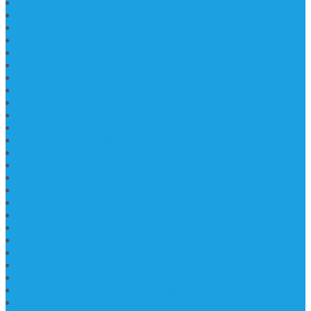
Lantai Marmer Import
Lantai Marmer
Lantai Mamer Kawi Tulungagung
Marmer Lantai Tulungagung
Jual Marmer Harga Murah
Jual Lantai Batu Marmer
Marble Lantai | Harga Marble Lantai
Contoh Lantai Granit Mewah
Lantai Marmer Tulungagung
Lantai Granit Slab
Lantai Motif Marmer
Lantai Motif Mewah
Lantai Motif Marmer Tulungagung
Motif Lantai Marmer
Jenis Marmer Tulungagung
Meja Marmer Tulungagung
Asbak Marmer Modifikasi
Wastafel Marmer
Desain Wastafel Marmer
Kerajinan Marmer Tulungagung
Grosir Wastafel Batu Marmer
Wastafel Marmer Model Daun
Jual Wastafel Marmer
Wastafel Fosil Marmer Tulungagung
Prasasti Granit