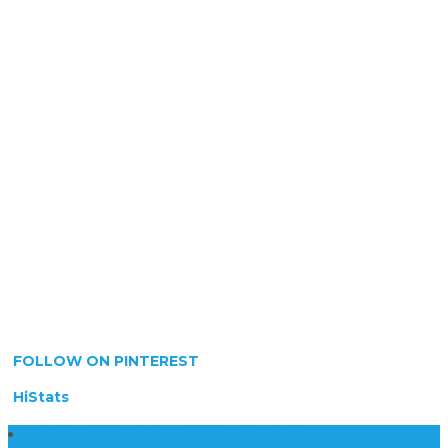
FOLLOW ON PINTEREST
HiStats
Daftar Harga Lantai Marmer Per Meter