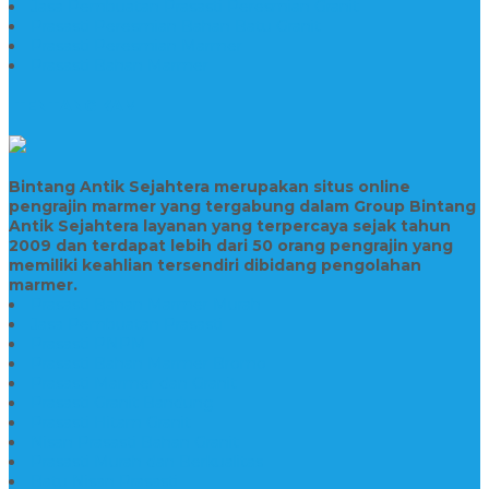
Jasa Pembuatan Prasasti Peresmian Granit
Prasasti Peresmian Bahan Batu Granit
Prasasti Peresmian Marmer
Prasasti Bahan Marmer
TENTANG KAMI
Bintang Antik Sejahtera merupakan situs online
pengrajin marmer yang tergabung dalam Group Bintang
Antik Sejahtera layanan yang terpercaya sejak tahun
2009 dan terdapat lebih dari 50 orang pengrajin yang
memiliki keahlian tersendiri dibidang pengolahan
marmer.
Prasasti Bahan Marmer Murah
Jasa Pembuatan Prasasti
Prasasti PNPM
Prasasti Bahan Marmer Bromo
Prasasti Marmer dan Granit
Prasasti Granit Bandung
Prasasti Hitam Granit
Nisan Prasasti Bahan Granit
Prasasti Murah dan Berkualitas
Batu Nisan Prasasti