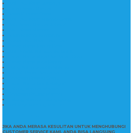
Jual Batu Nisan Surabaya
Pabrik Nisan Marmer
Nisan Kuburan Granit
Jual Batu Nisan Marmer Granit
Batu Nisan Marmer & Granit
Batu Nisan Marmer
Nisan Marmer Kombinasi
Aneka Batu Nisan Batu Alam
Papan Nama Kantor Desa
Jual Prasasti Nameboard Granit
Papan Nama Meja Ukir Bahan Onyx
Papan Nama Meja Kantor
Plang Nama Sekolah Marmer
Contoh Papan Nama Kantor
Pengrajin Prasasti Granit
Papan Nama Granit Kaligrafi
Patung Marmer Malaikat
Pengrajin Patung Marmer
Patung Marmer Tulungagung
Jual Meja Meeting Marmer
CONTACT INFO
JIKA ANDA MERASA KESULITAN UNTUK MENGHUBUNGI
CUSTOMER SERVICE KAMI, ANDA BISA LANGSUNG