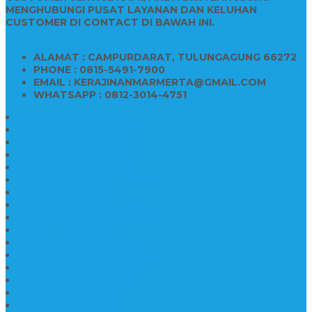
MENGHUBUNGI PUSAT LAYANAN DAN KELUHAN
CUSTOMER DI CONTACT DI BAWAH INI.
ALAMAT : CAMPURDARAT, TULUNGAGUNG 66272
PHONE : 0815-5491-7900
EMAIL : KERAJINANMARMERTA@GMAIL.COM
WHATSAPP : 0812-3014-4751
Kijing Makam Marmer
Makam Bokoran Marmer
Model Makam Marmer
Makam Kristen Minimalis
Harga Makam Marmer
Kijing Makam Marmer Murah
Model Kijing Marmer
Kerajinan Makam Marmer
Harga Nisan Granite Berfoto
Makam Batu Marmer
Jual Kijing Makam Keramik
Harga Makam Model Kristiani
Kijing Makam Sederhana
Makam Marmer Kristen
Makam Kristen Salib
Kijing Makam Granit