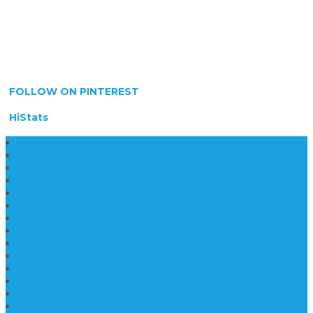
FOLLOW ON PINTEREST
HiStats
Daftar Harga Lantai Marmer Per Meter
Lantai Marmer Import
Lantai Marmer
Lantai Mamer Kawi Tulungagung
Marmer Lantai Tulungagung
Jual Marmer Harga Murah
Jual Lantai Batu Marmer
Marble Lantai | Harga Marble Lantai
Contoh Lantai Granit Mewah
Lantai Marmer Tulungagung
Lantai Granit Slab
Lantai Motif Marmer
Lantai Motif Mewah
Lantai Motif Marmer Tulungagung