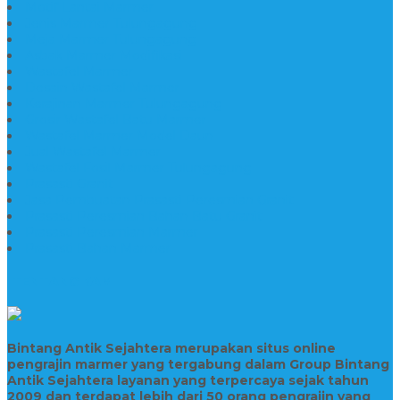
Motif Lantai Marmer
Jenis Marmer Tulungagung
Meja Marmer Tulungagung
Asbak Marmer Modifikasi
Wastafel Marmer
Desain Wastafel Marmer
Kerajinan Marmer Tulungagung
Grosir Wastafel Batu Marmer
Wastafel Marmer Model Daun
Jual Wastafel Marmer
Wastafel Fosil Marmer Tulungagung
Prasasti Granit
Jasa Pembuatan Prasasti Peresmian Granit
Prasasti Peresmian Bahan Batu Granit
Prasasti Peresmian Marmer
Prasasti Bahan Marmer
TENTANG KAMI
Bintang Antik Sejahtera merupakan situs online
pengrajin marmer yang tergabung dalam Group Bintang
Antik Sejahtera layanan yang terpercaya sejak tahun
2009 dan terdapat lebih dari 50 orang pengrajin yang