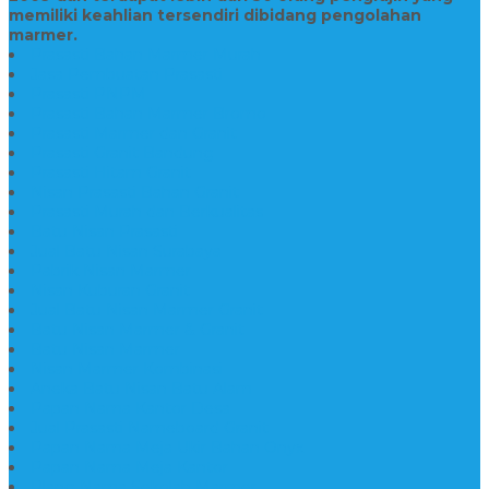
memiliki keahlian tersendiri dibidang pengolahan
marmer.
Prasasti Bahan Marmer Murah
Jasa Pembuatan Prasasti
Prasasti PNPM
Prasasti Bahan Marmer Bromo
Prasasti Marmer dan Granit
Prasasti Granit Bandung
Prasasti Hitam Granit
Nisan Prasasti Bahan Granit
Prasasti Murah dan Berkualitas
Batu Nisan Prasasti
Jual Batu Nisan Surabaya
Pabrik Nisan Marmer
Nisan Kuburan Granit
Jual Batu Nisan Marmer Granit
Batu Nisan Marmer & Granit
Batu Nisan Marmer
Nisan Marmer Kombinasi
Aneka Batu Nisan Batu Alam
Papan Nama Kantor Desa
Jual Prasasti Nameboard Granit
Papan Nama Meja Ukir Bahan Onyx
Papan Nama Meja Kantor
Plang Nama Sekolah Marmer