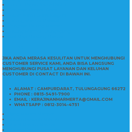
Contoh Papan Nama Kantor
Pengrajin Prasasti Granit
Papan Nama Granit Kaligrafi
Patung Marmer Malaikat
Pengrajin Patung Marmer
Patung Marmer Tulungagung
Jual Meja Meeting Marmer
CONTACT INFO
JIKA ANDA MERASA KESULITAN UNTUK MENGHUBUNGI
CUSTOMER SERVICE KAMI, ANDA BISA LANGSUNG
MENGHUBUNGI PUSAT LAYANAN DAN KELUHAN
CUSTOMER DI CONTACT DI BAWAH INI.
ALAMAT : CAMPURDARAT, TULUNGAGUNG 66272
PHONE : 0815-5491-7900
EMAIL : KERAJINANMARMERTA@GMAIL.COM
WHATSAPP : 0812-3014-4751
Kijing Makam Marmer
Makam Bokoran Marmer
Model Makam Marmer
Makam Kristen Minimalis