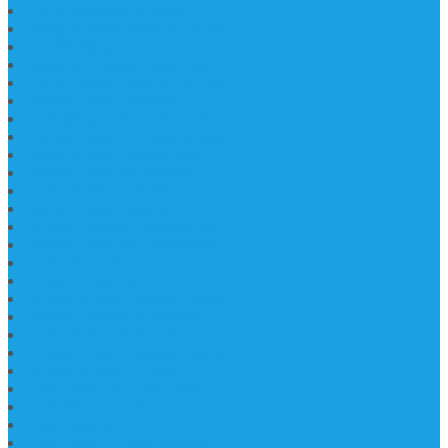
Harga Makam Marmer
Kijing Makam Marmer Murah
Model Kijing Marmer
Kerajinan Makam Marmer
Harga Nisan Granite Berfoto
Makam Batu Marmer
Jual Kijing Makam Keramik
Harga Makam Model Kristiani
Kijing Makam Sederhana
Makam Marmer Kristen
Makam Kristen Salib
Kijing Makam Granit
Makam Kristen Perjamuan
Makam Marmer Perjamuan
Makam Marmer
Makam Marmer
Model Makam Kristen Terbaru
Makam Kristen Minimalis
Makam Konstruksi Besi
Model Makam Kristen Terbaru
Model Makam Granit
Batu Nisan Kuburan Islam
Batu Nisan Marmer
Nisan Granit
Batu Nisan Granit Custom