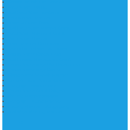
Prasasti Murah dan Berkualitas
Batu Nisan Prasasti
Jual Batu Nisan Surabaya
Pabrik Nisan Marmer
Nisan Kuburan Granit
Jual Batu Nisan Marmer Granit
Batu Nisan Marmer & Granit
Batu Nisan Marmer
Nisan Marmer Kombinasi
Aneka Batu Nisan Batu Alam
Papan Nama Kantor Desa
Jual Prasasti Nameboard Granit
Papan Nama Meja Ukir Bahan Onyx
Papan Nama Meja Kantor
Plang Nama Sekolah Marmer
Contoh Papan Nama Kantor
Pengrajin Prasasti Granit
Papan Nama Granit Kaligrafi
Patung Marmer Malaikat
Pengrajin Patung Marmer
Patung Marmer Tulungagung
Jual Meja Meeting Marmer
CONTACT INFO