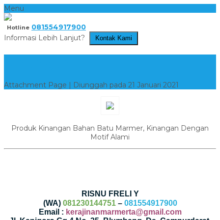
Menu
081554917900
Hotline
Informasi Lebih Lanjut?
Kontak Kami
kinangan
Attachment Page | Diunggah pada 21 Januari 2021
Produk Kinangan Bahan Batu Marmer, Kinangan Dengan
Motif Alami
RISNU FRELI Y
(WA)
081230144751
–
081554917900
Email :
kerajinanmarmerta@gmail.com