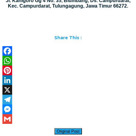
Jl. Kanigoro Gg 4 No. 35, Blumbang, Ds. Campurdarat,
Kec. Campurdarat, Tulungagung, Jawa Timur 66272.
Share This :
Facebook
WhatsApp
Pinterest
LinkedIn
X
Telegram
Messenger
Gmail
Original Post