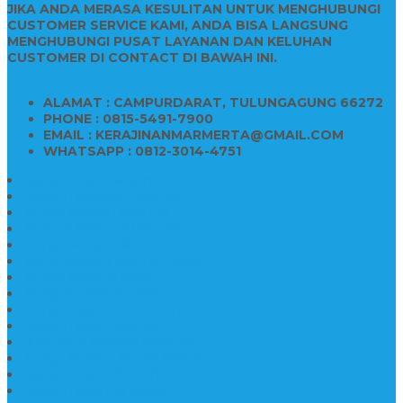
JIKA ANDA MERASA KESULITAN UNTUK MENGHUBUNGI
CUSTOMER SERVICE KAMI, ANDA BISA LANGSUNG
MENGHUBUNGI PUSAT LAYANAN DAN KELUHAN
CUSTOMER DI CONTACT DI BAWAH INI.
ALAMAT : CAMPURDARAT, TULUNGAGUNG 66272
PHONE : 0815-5491-7900
EMAIL : KERAJINANMARMERTA@GMAIL.COM
WHATSAPP : 0812-3014-4751
Kijing Makam Marmer
Makam Bokoran Marmer
Model Makam Marmer
Makam Kristen Minimalis
Harga Makam Marmer
Kijing Makam Marmer Murah
Model Kijing Marmer
Kerajinan Makam Marmer
Harga Nisan Granite Berfoto
Makam Batu Marmer
Jual Kijing Makam Keramik
Harga Makam Model Kristiani
Kijing Makam Sederhana
Makam Marmer Kristen