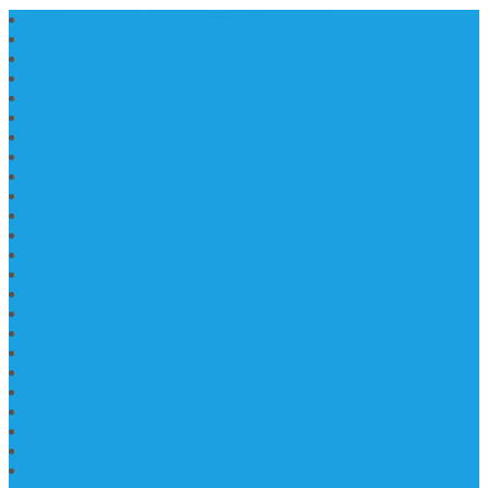
Daftar Harga Lantai Marmer Per Meter
Lantai Marmer Import
Lantai Marmer
Lantai Mamer Kawi Tulungagung
Marmer Lantai Tulungagung
Jual Marmer Harga Murah
Jual Lantai Batu Marmer
Marble Lantai | Harga Marble Lantai
Contoh Lantai Granit Mewah
Lantai Marmer Tulungagung
Lantai Granit Slab
Lantai Motif Marmer
Lantai Motif Mewah
Lantai Motif Marmer Tulungagung
Motif Lantai Marmer
Jenis Marmer Tulungagung
Meja Marmer Tulungagung
Asbak Marmer Modifikasi
Wastafel Marmer
Desain Wastafel Marmer
Kerajinan Marmer Tulungagung
Grosir Wastafel Batu Marmer
Wastafel Marmer Model Daun
Jual Wastafel Marmer