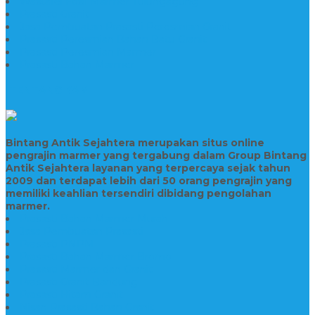
Wastafel Fosil Marmer Tulungagung
Prasasti Granit
Jasa Pembuatan Prasasti Peresmian Granit
Prasasti Peresmian Bahan Batu Granit
Prasasti Peresmian Marmer
Prasasti Bahan Marmer
TENTANG KAMI
Bintang Antik Sejahtera merupakan situs online
pengrajin marmer yang tergabung dalam Group Bintang
Antik Sejahtera layanan yang terpercaya sejak tahun
2009 dan terdapat lebih dari 50 orang pengrajin yang
memiliki keahlian tersendiri dibidang pengolahan
marmer.
Prasasti Bahan Marmer Murah
Jasa Pembuatan Prasasti
Prasasti PNPM
Prasasti Bahan Marmer Bromo
Prasasti Marmer dan Granit
Prasasti Granit Bandung
Prasasti Hitam Granit
Nisan Prasasti Bahan Granit