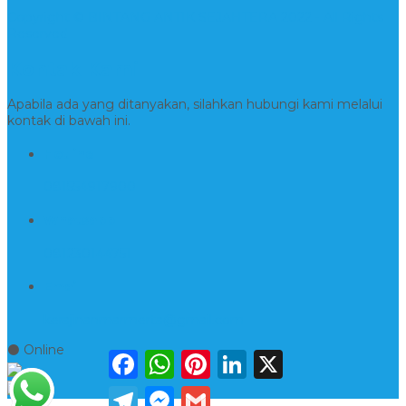
Copyright © BINTANG ANTIK SEJAHTERA 2022 - All Rights
Reserved
Kontak Kami
Apabila ada yang ditanyakan, silahkan hubungi kami melalui
kontak di bawah ini.
Hotline
081554917900
Whatsapp
081230144751
Email
kerajinanmarmerta@gmail.com
⚫ Online
Facebook
WhatsApp
Pinterest
LinkedIn
X
Telegram
Messenger
Gmail