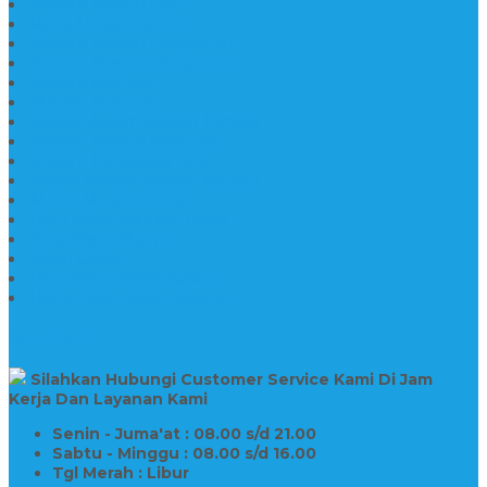
Makam Kristen Salib
Kijing Makam Granit
Makam Kristen Perjamuan
Makam Marmer Perjamuan
Makam Marmer
Makam Marmer
Model Makam Kristen Terbaru
Makam Kristen Minimalis
Makam Konstruksi Besi
Model Makam Kristen Terbaru
Model Makam Granit
Batu Nisan Kuburan Islam
Batu Nisan Marmer
Nisan Granit
Batu Nisan Granit Custom
Harga Nisan Batu Marmer
SUPPORT
Silahkan Hubungi Customer Service Kami Di Jam
Kerja Dan Layanan Kami
Senin - Juma'at : 08.00 s/d 21.00
Sabtu - Minggu : 08.00 s/d 16.00
Tgl Merah : Libur