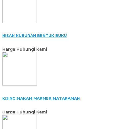
NISAN KUBURAN BENTUK BUKU
Harga Hubungi Kami
KIJING MAKAM MARMER MATARAMAN
Harga Hubungi Kami