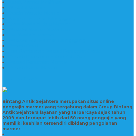
Asbak Marmer Modifikasi
Wastafel Marmer
Desain Wastafel Marmer
Kerajinan Marmer Tulungagung
Grosir Wastafel Batu Marmer
Wastafel Marmer Model Daun
Jual Wastafel Marmer
Wastafel Fosil Marmer Tulungagung
Prasasti Granit
Jasa Pembuatan Prasasti Peresmian Granit
Prasasti Peresmian Bahan Batu Granit
Prasasti Peresmian Marmer
Prasasti Bahan Marmer
TENTANG KAMI
Bintang Antik Sejahtera merupakan situs online
pengrajin marmer yang tergabung dalam Group Bintang
Antik Sejahtera layanan yang terpercaya sejak tahun
2009 dan terdapat lebih dari 50 orang pengrajin yang
memiliki keahlian tersendiri dibidang pengolahan
marmer.
Prasasti Bahan Marmer Murah