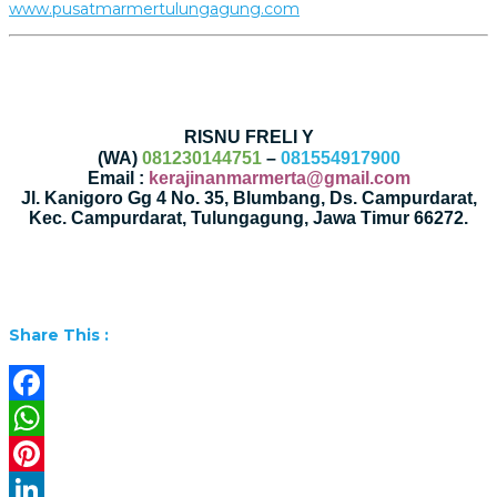
www.pusatmarmertulungagung.com
RISNU FRELI Y
(WA)
081230144751
–
081554917900
Email :
kerajinanmarmerta@gmail.com
Jl. Kanigoro Gg 4 No. 35, Blumbang, Ds. Campurdarat,
Kec. Campurdarat, Tulungagung, Jawa Timur 66272.
Share This :
Facebook
WhatsApp
Pinterest