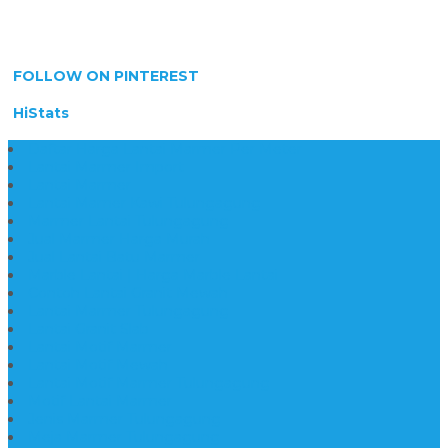
FOLLOW ON PINTEREST
HiStats
Daftar Harga Lantai Marmer Per Meter
Lantai Marmer Import
Lantai Marmer
Lantai Mamer Kawi Tulungagung
Marmer Lantai Tulungagung
Jual Marmer Harga Murah
Jual Lantai Batu Marmer
Marble Lantai | Harga Marble Lantai
Contoh Lantai Granit Mewah
Lantai Marmer Tulungagung
Lantai Granit Slab
Lantai Motif Marmer
Lantai Motif Mewah
Lantai Motif Marmer Tulungagung
Motif Lantai Marmer
Jenis Marmer Tulungagung
Meja Marmer Tulungagung