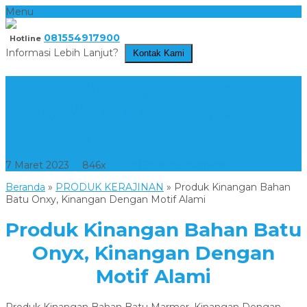
Menu
081554917900
Hotline
Informasi Lebih Lanjut?
Kontak Kami
Produk Kinangan Bahan Batu
Onxy, Kinangan Dengan
Motif Alami
7 Maret 2023
846x
PRODUK KERAJINAN
Beranda
»
PRODUK KERAJINAN
»
Produk Kinangan Bahan
Batu Onxy, Kinangan Dengan Motif Alami
Produk Kinangan Bahan Batu
Onyx, Kinangan Dengan
Motif Alami