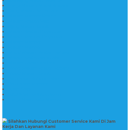
Jual Kijing Makam Keramik
Harga Makam Model Kristiani
Kijing Makam Sederhana
Makam Marmer Kristen
Makam Kristen Salib
Kijing Makam Granit
Makam Kristen Perjamuan
Makam Marmer Perjamuan
Makam Marmer
Makam Marmer
Model Makam Kristen Terbaru
Makam Kristen Minimalis
Makam Konstruksi Besi
Model Makam Kristen Terbaru
Model Makam Granit
Batu Nisan Kuburan Islam
Batu Nisan Marmer
Nisan Granit
Batu Nisan Granit Custom
Harga Nisan Batu Marmer
SUPPORT
Silahkan Hubungi Customer Service Kami Di Jam
Kerja Dan Layanan Kami