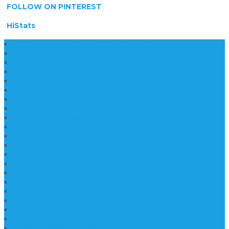
FOLLOW ON PINTEREST
HiStats
Daftar Harga Lantai Marmer Per Meter
Lantai Marmer Import
Lantai Marmer
Lantai Mamer Kawi Tulungagung
Marmer Lantai Tulungagung
Jual Marmer Harga Murah
Jual Lantai Batu Marmer
Marble Lantai | Harga Marble Lantai
Contoh Lantai Granit Mewah
Lantai Marmer Tulungagung
Lantai Granit Slab
Lantai Motif Marmer
Lantai Motif Mewah
Lantai Motif Marmer Tulungagung
Motif Lantai Marmer
Jenis Marmer Tulungagung
Meja Marmer Tulungagung
Asbak Marmer Modifikasi
Wastafel Marmer
Desain Wastafel Marmer
Kerajinan Marmer Tulungagung