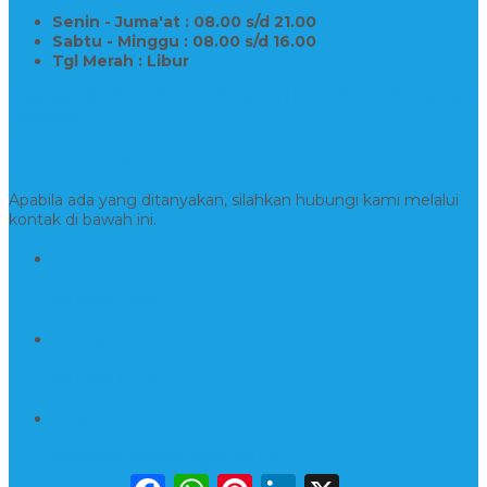
Senin - Juma'at : 08.00 s/d 21.00
Sabtu - Minggu : 08.00 s/d 16.00
Tgl Merah : Libur
Copyright © BINTANG ANTIK SEJAHTERA 2022 - All Rights
Reserved
Kontak Kami
Apabila ada yang ditanyakan, silahkan hubungi kami melalui
kontak di bawah ini.
Hotline
081554917900
Whatsapp
081230144751
Email
kerajinanmarmerta@gmail.com
Facebook
WhatsApp
Pinterest
LinkedIn
X