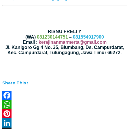
RISNU FRELI Y
(WA)
081230144751
–
081554917900
Email :
kerajinanmarmerta@gmail.com
Jl. Kanigoro Gg 4 No. 35, Blumbang, Ds. Campurdarat,
Kec. Campurdarat, Tulungagung, Jawa Timur 66272.
Share This :
Facebook
WhatsApp
Pinterest