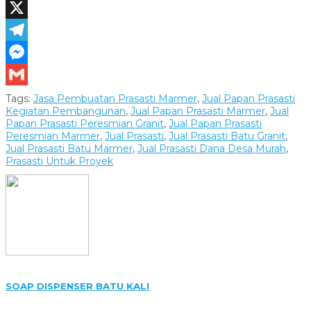
LinkedIn
X
Telegram
Messenger
Gmail
Tags:
Jasa Pembuatan Prasasti Marmer
,
Jual Papan Prasasti
Kegiatan Pembangunan
,
Jual Papan Prasasti Marmer
,
Jual
Papan Prasasti Peresmian Granit
,
Jual Papan Prasasti
Peresmian Marmer
,
Jual Prasasti
,
Jual Prasasti Batu Granit
,
Jual Prasasti Batu Marmer
,
Jual Prasasti Dana Desa Murah
,
Prasasti Untuk Proyek
SOAP DISPENSER BATU KALI