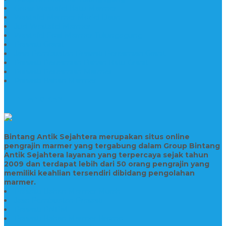
Grosir Wastafel Batu Marmer
Wastafel Marmer Model Daun
Jual Wastafel Marmer
Wastafel Fosil Marmer Tulungagung
Prasasti Granit
Jasa Pembuatan Prasasti Peresmian Granit
Prasasti Peresmian Bahan Batu Granit
Prasasti Peresmian Marmer
Prasasti Bahan Marmer
TENTANG KAMI
Bintang Antik Sejahtera merupakan situs online
pengrajin marmer yang tergabung dalam Group Bintang
Antik Sejahtera layanan yang terpercaya sejak tahun
2009 dan terdapat lebih dari 50 orang pengrajin yang
memiliki keahlian tersendiri dibidang pengolahan
marmer.
Prasasti Bahan Marmer Murah
Jasa Pembuatan Prasasti
Prasasti PNPM
Prasasti Bahan Marmer Bromo