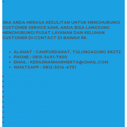
Jual Meja Meeting Marmer
CONTACT INFO
JIKA ANDA MERASA KESULITAN UNTUK MENGHUBUNGI
CUSTOMER SERVICE KAMI, ANDA BISA LANGSUNG
MENGHUBUNGI PUSAT LAYANAN DAN KELUHAN
CUSTOMER DI CONTACT DI BAWAH INI.
ALAMAT : CAMPURDARAT, TULUNGAGUNG 66272
PHONE : 0815-5491-7900
EMAIL : KERAJINANMARMERTA@GMAIL.COM
WHATSAPP : 0812-3014-4751
Kijing Makam Marmer
Makam Bokoran Marmer
Model Makam Marmer
Makam Kristen Minimalis
Harga Makam Marmer
Kijing Makam Marmer Murah
Model Kijing Marmer
Kerajinan Makam Marmer
Harga Nisan Granite Berfoto
Makam Batu Marmer