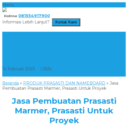
Menu
081554917900
Hotline
Informasi Lebih Lanjut?
Kontak Kami
Jasa Pembuatan Prasasti
Marmer, Prasasti Untuk
Proyek
14 Februari 2023
1.363x
PRODUK PRASASTI DAN
NAMEBOARD
Beranda
»
PRODUK PRASASTI DAN NAMEBOARD
»
Jasa
Pembuatan Prasasti Marmer, Prasasti Untuk Proyek
Jasa Pembuatan Prasasti
Marmer, Prasasti Untuk
Proyek