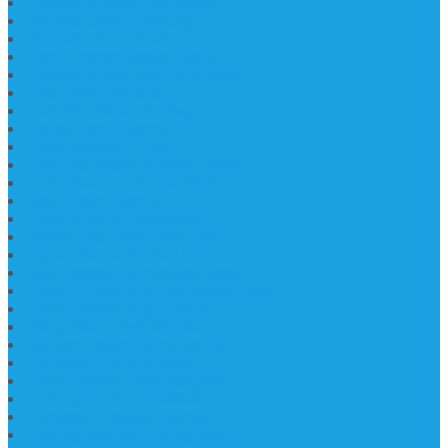
Prasasti Marmer dan Granit
Prasasti Granit Bandung
Prasasti Hitam Granit
Nisan Prasasti Bahan Granit
Prasasti Murah dan Berkualitas
Batu Nisan Prasasti
Jual Batu Nisan Surabaya
Pabrik Nisan Marmer
Nisan Kuburan Granit
Jual Batu Nisan Marmer Granit
Batu Nisan Marmer & Granit
Batu Nisan Marmer
Nisan Marmer Kombinasi
Aneka Batu Nisan Batu Alam
Papan Nama Kantor Desa
Jual Prasasti Nameboard Granit
Papan Nama Meja Ukir Bahan Onyx
Papan Nama Meja Kantor
Plang Nama Sekolah Marmer
Contoh Papan Nama Kantor
Pengrajin Prasasti Granit
Papan Nama Granit Kaligrafi
Patung Marmer Malaikat
Pengrajin Patung Marmer
Patung Marmer Tulungagung