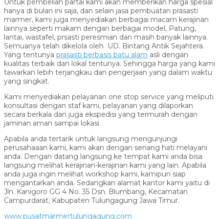
Untuk pembelian partai kami akan memberikan harga spesial
hanya di bulan ini saja, dan selain jasa pembuatan prasasti
marmer, kami juga menyediakan berbagai macam kerajinan
lainnya seperti makam dengan berbagai model, Patung,
lantai, wastafel, prsasti peresmian dan masih banyak lainnya.
Semuanya telah dikelola oleh UD. Bintang Antik Sejahtera.
Yang tentunya
prasasti berbasis batu alam
asli dengan
kualitas terbaik dan lokal tentunya. Sehingga harga yang kami
tawarkan lebih terjangkau dan pengerjaan yang dalam waktu
yang singkat.
Kami menyediakan pelayanan one stop service yang meliputi
konsultasi dengan staf kami, pelayanan yang dilaporkan
secara berkala dan juga ekspedisi yang termurah dengan
jaminan aman sampai lokasi.
Apabila anda tertarik untuk langsung mengunjungi
perusahaaan kami, kami akan dengan senang hati melayani
anda. Dengan datang langsung ke tempat kami anda bisa
langsung melihat kerajinan-kerajinan kami yang lain. Apabila
anda juga ingin melihat workshop kami, kamipun siap
mengantarkan anda. Sedangkan alamat kantor kami yaitu di
Jln. Kanigoro GG 4 No. 35 Dsn. Blumbang, Kecamatan
Campurdarat, Kabupaten Tulungagung Jawa Timur.
www.pusatmarmertulungagung.com