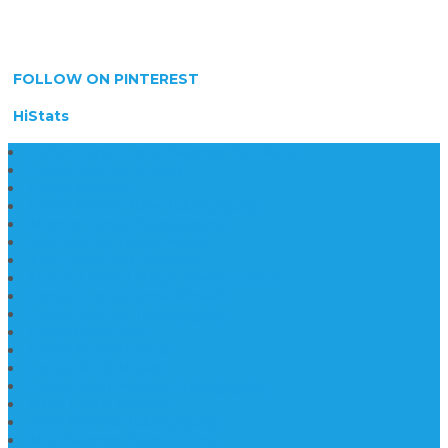
FOLLOW ON PINTEREST
HiStats
Daftar Harga Lantai Marmer Per Meter
Lantai Marmer Import
Lantai Marmer
Lantai Mamer Kawi Tulungagung
Marmer Lantai Tulungagung
Jual Marmer Harga Murah
Jual Lantai Batu Marmer
Marble Lantai | Harga Marble Lantai
Contoh Lantai Granit Mewah
Lantai Marmer Tulungagung
Lantai Granit Slab
Lantai Motif Marmer
Lantai Motif Mewah
Lantai Motif Marmer Tulungagung
Motif Lantai Marmer
Jenis Marmer Tulungagung
Meja Marmer Tulungagung