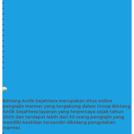
Asbak Marmer Modifikasi
Wastafel Marmer
Desain Wastafel Marmer
Kerajinan Marmer Tulungagung
Grosir Wastafel Batu Marmer
Wastafel Marmer Model Daun
Jual Wastafel Marmer
Wastafel Fosil Marmer Tulungagung
Prasasti Granit
Jasa Pembuatan Prasasti Peresmian Granit
Prasasti Peresmian Bahan Batu Granit
Prasasti Peresmian Marmer
Prasasti Bahan Marmer
TENTANG KAMI
Bintang Antik Sejahtera merupakan situs online
pengrajin marmer yang tergabung dalam Group Bintang
Antik Sejahtera layanan yang terpercaya sejak tahun
2009 dan terdapat lebih dari 50 orang pengrajin yang
memiliki keahlian tersendiri dibidang pengolahan
marmer.
Prasasti Bahan Marmer Murah