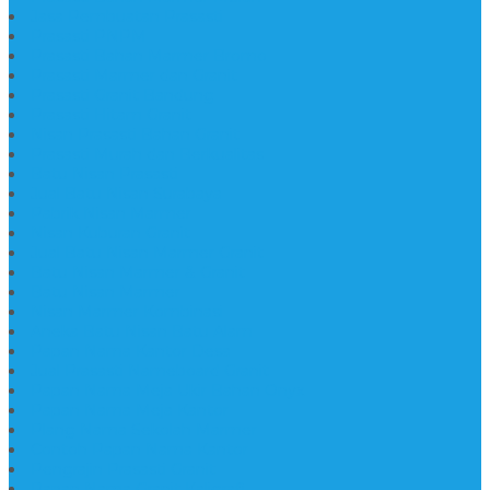
Jasa Pembuatan Prasasti
Prasasti PNPM
Prasasti Bahan Marmer Bromo
Prasasti Marmer dan Granit
Prasasti Granit Bandung
Prasasti Hitam Granit
Nisan Prasasti Bahan Granit
Prasasti Murah dan Berkualitas
Batu Nisan Prasasti
Jual Batu Nisan Surabaya
Pabrik Nisan Marmer
Nisan Kuburan Granit
Jual Batu Nisan Marmer Granit
Batu Nisan Marmer & Granit
Batu Nisan Marmer
Nisan Marmer Kombinasi
Aneka Batu Nisan Batu Alam
Papan Nama Kantor Desa
Jual Prasasti Nameboard Granit
Papan Nama Meja Ukir Bahan Onyx
Papan Nama Meja Kantor
Plang Nama Sekolah Marmer
Contoh Papan Nama Kantor
Pengrajin Prasasti Granit
Papan Nama Granit Kaligrafi