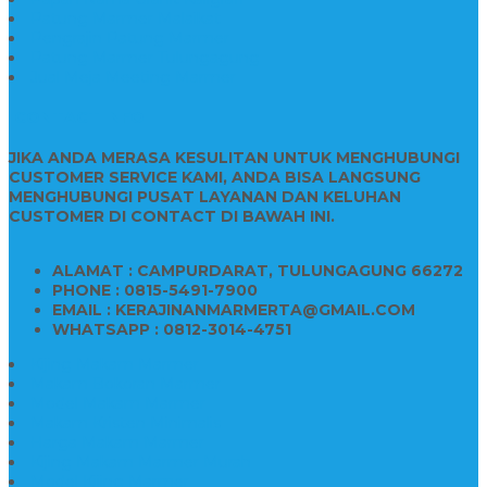
Patung Marmer Malaikat
Pengrajin Patung Marmer
Patung Marmer Tulungagung
Jual Meja Meeting Marmer
CONTACT INFO
JIKA ANDA MERASA KESULITAN UNTUK MENGHUBUNGI
CUSTOMER SERVICE KAMI, ANDA BISA LANGSUNG
MENGHUBUNGI PUSAT LAYANAN DAN KELUHAN
CUSTOMER DI CONTACT DI BAWAH INI.
ALAMAT : CAMPURDARAT, TULUNGAGUNG 66272
PHONE : 0815-5491-7900
EMAIL : KERAJINANMARMERTA@GMAIL.COM
WHATSAPP : 0812-3014-4751
Kijing Makam Marmer
Makam Bokoran Marmer
Model Makam Marmer
Makam Kristen Minimalis
Harga Makam Marmer
Kijing Makam Marmer Murah
Model Kijing Marmer