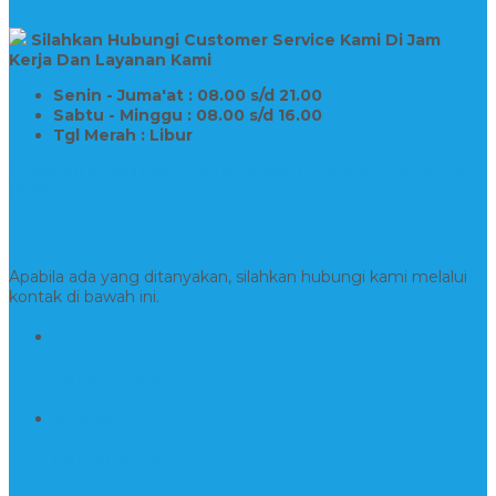
Silahkan Hubungi Customer Service Kami Di Jam
Kerja Dan Layanan Kami
Senin - Juma'at : 08.00 s/d 21.00
Sabtu - Minggu : 08.00 s/d 16.00
Tgl Merah : Libur
Copyright © BINTANG ANTIK SEJAHTERA 2022 - All Rights
Reserved
Kontak Kami
Apabila ada yang ditanyakan, silahkan hubungi kami melalui
kontak di bawah ini.
Hotline
081554917900
Whatsapp
081230144751