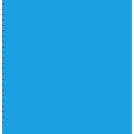
Kerajinan Makam Marmer
Harga Nisan Granite Berfoto
Makam Batu Marmer
Jual Kijing Makam Keramik
Harga Makam Model Kristiani
Kijing Makam Sederhana
Makam Marmer Kristen
Makam Kristen Salib
Kijing Makam Granit
Makam Kristen Perjamuan
Makam Marmer Perjamuan
Makam Marmer
Makam Marmer
Model Makam Kristen Terbaru
Makam Kristen Minimalis
Makam Konstruksi Besi
Model Makam Kristen Terbaru
Model Makam Granit
Batu Nisan Kuburan Islam
Batu Nisan Marmer
Nisan Granit
Batu Nisan Granit Custom
Harga Nisan Batu Marmer
SUPPORT