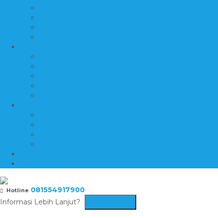
PRODUK MEJA DAN KURSI
PRODUK MIX LOGAM
PRODUK MOTIF INLAY
PRODUK NISAN-TOMBSTONE
PRODUK 4
PRODUK PATUNG DAN RELIEF
PRODUK PEDESTAL DAN BATH TUB
PRODUK PEN HOLDER
PRODUK PRASASTI DAN NAMEBOARD
PRODUK SOUVENIR
PRODUK 5
PRODUK TROPHY PIALA
PRODUK VANDEL DAN PLAKAT
PRODUK WALL CLADDING
PRODUK WASTAFEL
KATALOG PRODUK
DAFTAR ISI
081554917900
Hotline
Informasi Lebih Lanjut?
Kontak Kami