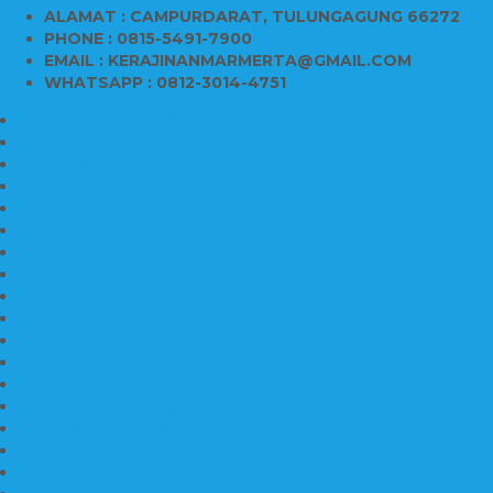
ALAMAT : CAMPURDARAT, TULUNGAGUNG 66272
PHONE : 0815-5491-7900
EMAIL : KERAJINANMARMERTA@GMAIL.COM
WHATSAPP : 0812-3014-4751
Kijing Makam Marmer
Makam Bokoran Marmer
Model Makam Marmer
Makam Kristen Minimalis
Harga Makam Marmer
Kijing Makam Marmer Murah
Model Kijing Marmer
Kerajinan Makam Marmer
Harga Nisan Granite Berfoto
Makam Batu Marmer
Jual Kijing Makam Keramik
Harga Makam Model Kristiani
Kijing Makam Sederhana
Makam Marmer Kristen
Makam Kristen Salib
Kijing Makam Granit
Makam Kristen Perjamuan