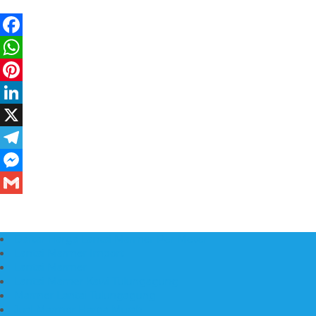
Daftar Harga Lantai Marmer Per Meter
Lantai Marmer Import
Lantai Marmer
Lantai Mamer Kawi Tulungagung
Marmer Lantai Tulungagung
Jual Marmer Harga Murah