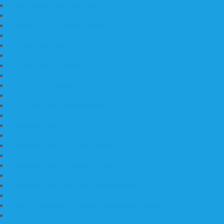
Jual Lantai Batu Marmer
Marble Lantai | Harga Marble Lantai
Contoh Lantai Granit Mewah
Lantai Marmer Tulungagung
Lantai Granit Slab
Lantai Motif Marmer
Lantai Motif Mewah
Lantai Motif Marmer Tulungagung
Motif Lantai Marmer
Jenis Marmer Tulungagung
Meja Marmer Tulungagung
Asbak Marmer Modifikasi
Wastafel Marmer
Desain Wastafel Marmer
Kerajinan Marmer Tulungagung
Grosir Wastafel Batu Marmer
Wastafel Marmer Model Daun
Jual Wastafel Marmer
Wastafel Fosil Marmer Tulungagung
Prasasti Granit
Jasa Pembuatan Prasasti Peresmian Granit
Prasasti Peresmian Bahan Batu Granit