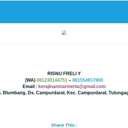
RISNU FRELI Y
(WA)
081230144751
–
081554917900
Email :
kerajinanmarmerta@gmail.com
35, Blumbang, Ds. Campurdarat, Kec. Campurdarat, Tulunga
Share This :