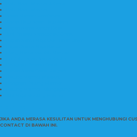
Batu Nisan Marmer & Granit
Batu Nisan Marmer
Nisan Marmer Kombinasi
Aneka Batu Nisan Batu Alam
Papan Nama Kantor Desa
Jual Prasasti Nameboard Granit
Papan Nama Meja Ukir Bahan Onyx
Papan Nama Meja Kantor
Plang Nama Sekolah Marmer
Contoh Papan Nama Kantor
Pengrajin Prasasti Granit
Papan Nama Granit Kaligrafi
Patung Marmer Malaikat
Pengrajin Patung Marmer
Patung Marmer Tulungagung
Jual Meja Meeting Marmer
CONTACT INFO
JIKA ANDA MERASA KESULITAN UNTUK MENGHUBUNGI CU
CONTACT DI BAWAH INI.