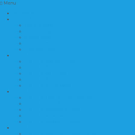
Menu
BERANDA
INFORMASI
Tentang Kami
Cara Pemesanan
Kontak Kami
Lokasi Kami
Company Profil
PRODUK 1
PRODUK ANEKA TERASO
PRODUK BATU FOSIL
PRODUK BATU KALI
PRODUK BATU SIKAT
PRODUK KERAJINAN
PRODUK 2
PRODUK LANTAI DAN DINDING
PRODUK LIST BEVEL
PRODUK MAKAM MEWAH
PRODUK MAKAM STANDARD
PRODUK MARMER BAKAR
PRODUK 3
PRODUK MATERIAL BANGUNAN