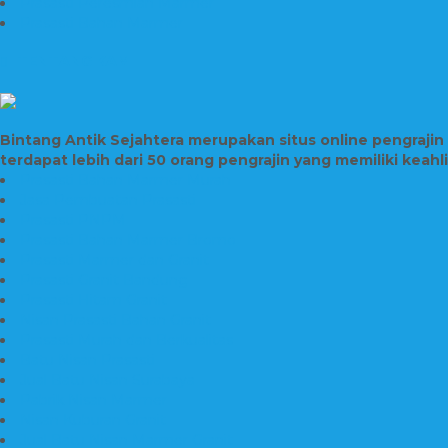
Prasasti Peresmian Marmer
Prasasti Bahan Marmer
TENTANG KAMI
Bintang Antik Sejahtera merupakan situs online pengraji
terdapat lebih dari 50 orang pengrajin yang memiliki keah
Prasasti Bahan Marmer Murah
Jasa Pembuatan Prasasti
Prasasti PNPM
Prasasti Bahan Marmer Bromo
Prasasti Marmer dan Granit
Prasasti Granit Bandung
Prasasti Hitam Granit
Nisan Prasasti Bahan Granit
Prasasti Murah dan Berkualitas
Batu Nisan Prasasti
Jual Batu Nisan Surabaya
Pabrik Nisan Marmer
Nisan Kuburan Granit
Jual Batu Nisan Marmer Granit