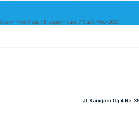
WASTAFEL BATU MARMER (2)
Attachment Page | Diunggah pada 7 September 2023
Jl. Kanigoro Gg 4 No. 