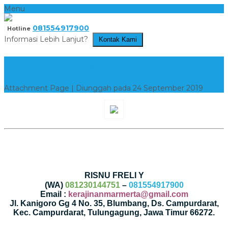
Menu
081554917900
Hotline
Informasi Lebih Lanjut?
Kontak Kami
DISKON 50%
Attachment Page | Diunggah pada 24 September 2019
RISNU FRELI Y
(WA)
081230144751
–
081554917900
Email :
kerajinanmarmerta@gmail.com
Jl. Kanigoro Gg 4 No. 35, Blumbang, Ds. Campurdarat,
Kec. Campurdarat, Tulungagung, Jawa Timur 66272.