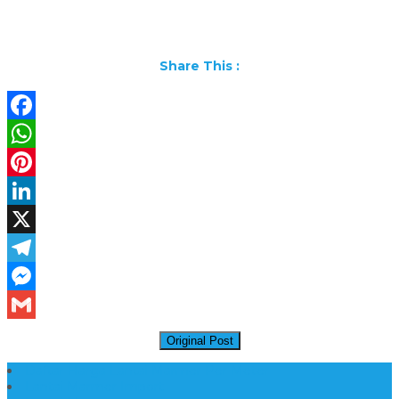
Share This :
Facebook
WhatsApp
Pinterest
LinkedIn
X
Telegram
Messenger
Gmail
Original Post
Daftar Harga Lantai Marmer Per Meter
Lantai Marmer Import