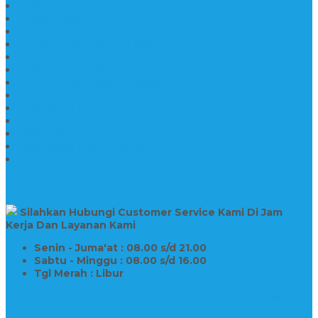
Makam Marmer Perjamuan
Makam Marmer
Makam Marmer
Model Makam Kristen Terbaru
Makam Kristen Minimalis
Makam Konstruksi Besi
Model Makam Kristen Terbaru
Model Makam Granit
Batu Nisan Kuburan Islam
Batu Nisan Marmer
Nisan Granit
Batu Nisan Granit Custom
Harga Nisan Batu Marmer
SUPPORT
Silahkan Hubungi Customer Service Kami Di Jam
Kerja Dan Layanan Kami
Senin - Juma'at : 08.00 s/d 21.00
Sabtu - Minggu : 08.00 s/d 16.00
Tgl Merah : Libur
Copyright © BINTANG ANTIK SEJAHTERA 2022 - All Rights
Reserved