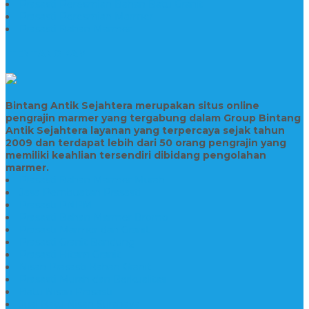
Prasasti Peresmian Bahan Batu Granit
Prasasti Peresmian Marmer
Prasasti Bahan Marmer
TENTANG KAMI
Bintang Antik Sejahtera merupakan situs online
pengrajin marmer yang tergabung dalam Group Bintang
Antik Sejahtera layanan yang terpercaya sejak tahun
2009 dan terdapat lebih dari 50 orang pengrajin yang
memiliki keahlian tersendiri dibidang pengolahan
marmer.
Prasasti Bahan Marmer Murah
Jasa Pembuatan Prasasti
Prasasti PNPM
Prasasti Bahan Marmer Bromo
Prasasti Marmer dan Granit
Prasasti Granit Bandung
Prasasti Hitam Granit
Nisan Prasasti Bahan Granit
Prasasti Murah dan Berkualitas
Batu Nisan Prasasti
Jual Batu Nisan Surabaya