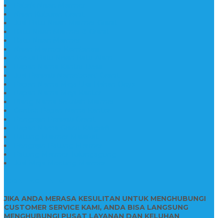
Pabrik Nisan Marmer
Nisan Kuburan Granit
Jual Batu Nisan Marmer Granit
Batu Nisan Marmer & Granit
Batu Nisan Marmer
Nisan Marmer Kombinasi
Aneka Batu Nisan Batu Alam
Papan Nama Kantor Desa
Jual Prasasti Nameboard Granit
Papan Nama Meja Ukir Bahan Onyx
Papan Nama Meja Kantor
Plang Nama Sekolah Marmer
Contoh Papan Nama Kantor
Pengrajin Prasasti Granit
Papan Nama Granit Kaligrafi
Patung Marmer Malaikat
Pengrajin Patung Marmer
Patung Marmer Tulungagung
Jual Meja Meeting Marmer
CONTACT INFO
JIKA ANDA MERASA KESULITAN UNTUK MENGHUBUNGI
CUSTOMER SERVICE KAMI, ANDA BISA LANGSUNG
MENGHUBUNGI PUSAT LAYANAN DAN KELUHAN