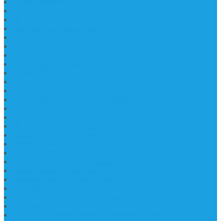
Lantai Marmer
Lantai Mamer Kawi Tulungagung
Marmer Lantai Tulungagung
Jual Marmer Harga Murah
Jual Lantai Batu Marmer
Marble Lantai | Harga Marble Lantai
Contoh Lantai Granit Mewah
Lantai Marmer Tulungagung
Lantai Granit Slab
Lantai Motif Marmer
Lantai Motif Mewah
Lantai Motif Marmer Tulungagung
Motif Lantai Marmer
Jenis Marmer Tulungagung
Meja Marmer Tulungagung
Asbak Marmer Modifikasi
Wastafel Marmer
Desain Wastafel Marmer
Kerajinan Marmer Tulungagung
Grosir Wastafel Batu Marmer
Wastafel Marmer Model Daun
Jual Wastafel Marmer
Wastafel Fosil Marmer Tulungagung
Prasasti Granit
Jasa Pembuatan Prasasti Peresmian Granit