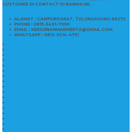
CUSTOMER DI CONTACT DI BAWAH INI.
ALAMAT : CAMPURDARAT, TULUNGAGUNG 66272
PHONE : 0815-5491-7900
EMAIL : KERAJINANMARMERTA@GMAIL.COM
WHATSAPP : 0812-3014-4751
Kijing Makam Marmer
Makam Bokoran Marmer
Model Makam Marmer
Makam Kristen Minimalis
Harga Makam Marmer
Kijing Makam Marmer Murah
Model Kijing Marmer
Kerajinan Makam Marmer
Harga Nisan Granite Berfoto
Makam Batu Marmer
Jual Kijing Makam Keramik
Harga Makam Model Kristiani
Kijing Makam Sederhana
Makam Marmer Kristen
Makam Kristen Salib
Kijing Makam Granit
Makam Kristen Perjamuan