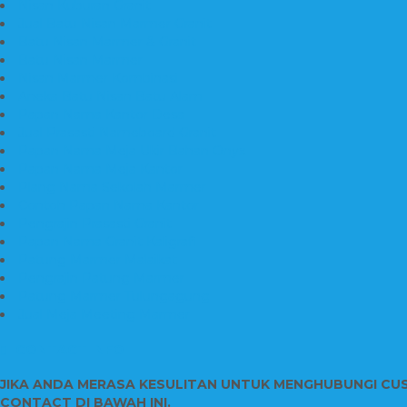
Nisan Kuburan Granit
Jual Batu Nisan Marmer Granit
Batu Nisan Marmer & Granit
Batu Nisan Marmer
Nisan Marmer Kombinasi
Aneka Batu Nisan Batu Alam
Papan Nama Kantor Desa
Jual Prasasti Nameboard Granit
Papan Nama Meja Ukir Bahan Onyx
Papan Nama Meja Kantor
Plang Nama Sekolah Marmer
Contoh Papan Nama Kantor
Pengrajin Prasasti Granit
Papan Nama Granit Kaligrafi
Patung Marmer Malaikat
Pengrajin Patung Marmer
Patung Marmer Tulungagung
Jual Meja Meeting Marmer
CONTACT INFO
JIKA ANDA MERASA KESULITAN UNTUK MENGHUBUNGI CU
CONTACT DI BAWAH INI.