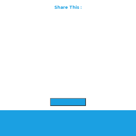
Share This :
Facebook
WhatsApp
Pinterest
LinkedIn
X
Telegram
Messenger
Gmail
Original Post