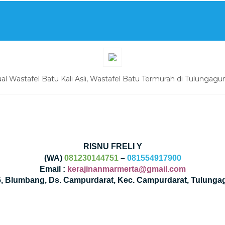
ual Wastafel Batu Kali Asli, Wastafel Batu Termurah di Tulungagu
RISNU FRELI Y
(WA)
081230144751
–
081554917900
Email :
kerajinanmarmerta@gmail.com
35, Blumbang, Ds. Campurdarat, Kec. Campurdarat, Tulunga