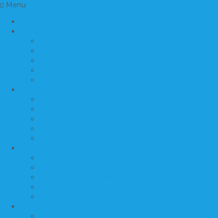
Menu
BERANDA
INFORMASI
Tentang Kami
Cara Pemesanan
Kontak Kami
Lokasi Kami
Company Profil
PRODUK 1
PRODUK ANEKA TERASO
PRODUK BATU FOSIL
PRODUK BATU KALI
PRODUK BATU SIKAT
PRODUK KERAJINAN
PRODUK 2
PRODUK LANTAI DAN DINDING
PRODUK LIST BEVEL
PRODUK MAKAM MEWAH
PRODUK MAKAM STANDARD
PRODUK MARMER BAKAR
PRODUK 3
PRODUK MATERIAL BANGUNAN