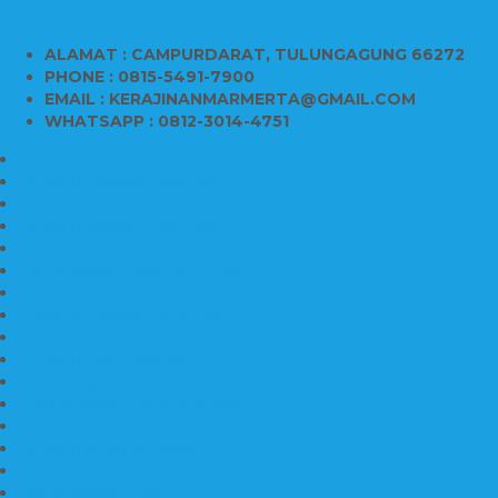
ALAMAT : CAMPURDARAT, TULUNGAGUNG 66272
PHONE : 0815-5491-7900
EMAIL : KERAJINANMARMERTA@GMAIL.COM
WHATSAPP : 0812-3014-4751
Kijing Makam Marmer
Makam Bokoran Marmer
Model Makam Marmer
Makam Kristen Minimalis
Harga Makam Marmer
Kijing Makam Marmer Murah
Model Kijing Marmer
Kerajinan Makam Marmer
Harga Nisan Granite Berfoto
Makam Batu Marmer
Jual Kijing Makam Keramik
Harga Makam Model Kristiani
Kijing Makam Sederhana
Makam Marmer Kristen
Makam Kristen Salib
Kijing Makam Granit