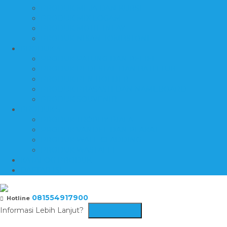
PRODUK MEJA DAN KURSI
PRODUK MIX LOGAM
PRODUK MOTIF INLAY
PRODUK NISAN-TOMBSTONE
PRODUK 4
PRODUK PATUNG DAN RELIEF
PRODUK PEDESTAL DAN BATH TUB
PRODUK PEN HOLDER
PRODUK PRASASTI DAN NAMEBOARD
PRODUK SOUVENIR
PRODUK 5
PRODUK TROPHY PIALA
PRODUK VANDEL DAN PLAKAT
PRODUK WALL CLADDING
PRODUK WASTAFEL
KATALOG PRODUK
DAFTAR ISI
081554917900
Hotline
Informasi Lebih Lanjut?
Kontak Kami