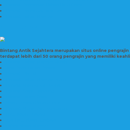
Prasasti Peresmian Bahan Batu Granit
Prasasti Peresmian Marmer
Prasasti Bahan Marmer
TENTANG KAMI
Bintang Antik Sejahtera merupakan situs online pengraji
terdapat lebih dari 50 orang pengrajin yang memiliki keah
Prasasti Bahan Marmer Murah
Jasa Pembuatan Prasasti
Prasasti PNPM
Prasasti Bahan Marmer Bromo
Prasasti Marmer dan Granit
Prasasti Granit Bandung
Prasasti Hitam Granit
Nisan Prasasti Bahan Granit
Prasasti Murah dan Berkualitas
Batu Nisan Prasasti
Jual Batu Nisan Surabaya
Pabrik Nisan Marmer