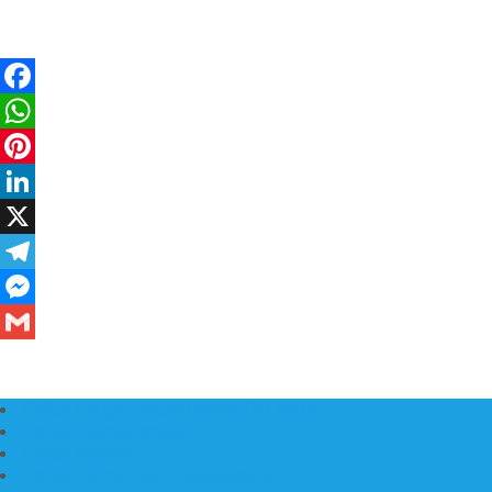
Daftar Harga Lantai Marmer Per Meter
Lantai Marmer Import
Lantai Marmer
Lantai Mamer Kawi Tulungagung