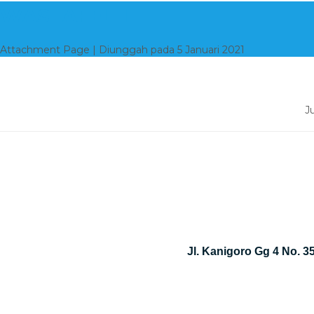
WASTAFEL 1
Attachment Page | Diunggah pada 5 Januari 2021
J
Jl. Kanigoro Gg 4 No. 