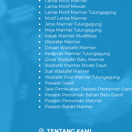
Lantai Motif Marmer
Lantai Motif Mewah
Lantai Motif Marmer Tulungagung
Motif Lantai Marmer
Jenis Marmer Tulungagung
Meja Marmer Tulungagung
Asbak Marmer Modifikasi
Wastafel Marmer
Desain Wastafel Marmer
Kerajinan Marmer Tulungagung
Grosir Wastafel Batu Marmer
Wastafel Marmer Model Daun
Jual Wastafel Marmer
Wastafel Fosil Marmer Tulungagung
Prasasti Granit
Jasa Pembuatan Prasasti Peresmian Grani
Prasasti Peresmian Bahan Batu Granit
Prasasti Peresmian Marmer
Prasasti Bahan Marmer
TENTANG KAMI