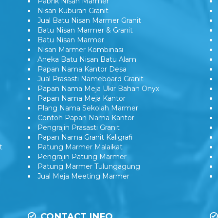
Pabrik Nisan Marmer
Nisan Kuburan Granit
Jual Batu Nisan Marmer Granit
Batu Nisan Marmer & Granit
Batu Nisan Marmer
Nisan Marmer Kombinasi
Aneka Batu Nisan Batu Alam
Papan Nama Kantor Desa
Jual Prasasti Nameboard Granit
Papan Nama Meja Ukir Bahan Onyx
Papan Nama Meja Kantor
Plang Nama Sekolah Marmer
Contoh Papan Nama Kantor
Pengrajin Prasasti Granit
Papan Nama Granit Kaligrafi
t
Patung Marmer Malaikat
Pengrajin Patung Marmer
Patung Marmer Tulungagung
Jual Meja Meeting Marmer
CONTACT INFO