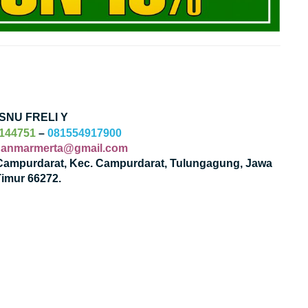
ISNU FRELI Y
144751
–
081554917900
inanmarmerta@gmail.com
. Campurdarat, Kec. Campurdarat, Tulungagung, Jawa
Timur 66272.
gram
ssenger
Gmail