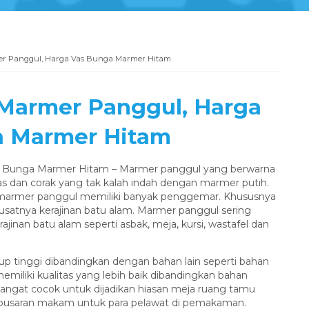
r Panggul, Harga Vas Bunga Marmer Hitam
Marmer Panggul, Harga
a Marmer Hitam
s Bunga Marmer Hitam – Marmer panggul yang berwarna
s dan corak yang tak kalah indah dengan marmer putih.
SOAP DISPENSER BATU KALI
 marmer panggul memiliki banyak penggemar. Khususnya
usatnya kerajinan batu alam. Marmer panggul sering
inan batu alam seperti asbak, meja, kursi, wastafel dan
Harga Hubungi Kami
tinggi dibandingkan dengan bahan lain seperti bahan
miliki kualitas yang lebih baik dibandingkan bahan
sangat cocok untuk dijadikan hiasan meja ruang tamu
apusaran makam untuk para pelawat di pemakaman.