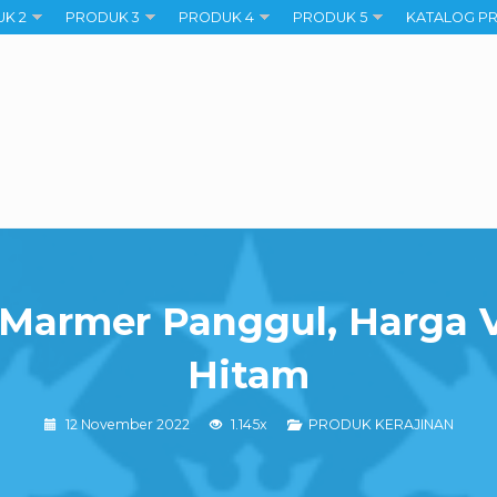
K 2
PRODUK 3
PRODUK 4
PRODUK 5
KATALOG P
 Marmer Panggul, Harga 
Hitam
12 November 2022
1.145x
PRODUK KERAJINAN