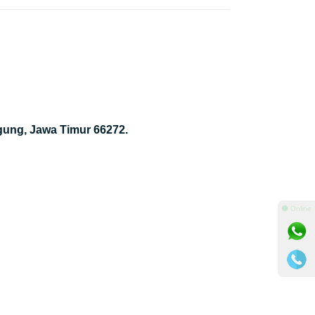
gung, Jawa Timur 66272.
⚫ Online
m
nger
il