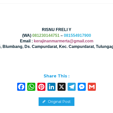
RISNU FRELI Y
(WA)
081230144751
–
081554917900
Email :
kerajinanmarmerta@gmail.com
35, Blumbang, Ds. Campurdarat, Kec. Campurdarat, Tulunga
Share This :
Facebook
WhatsApp
Pinterest
LinkedIn
X
Telegra
Messe
Gma
Original Post