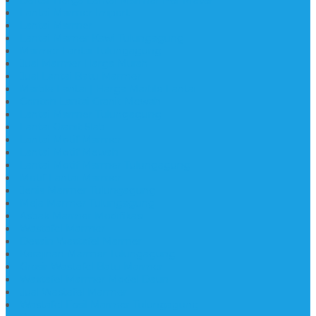
Lantai Marmer Import
Lantai Marmer
Lantai Mamer Kawi Tulungagung
Marmer Lantai Tulungagung
Jual Marmer Harga Murah
Jual Lantai Batu Marmer
Marble Lantai | Harga Marble Lantai
Contoh Lantai Granit Mewah
Lantai Marmer Tulungagung
Lantai Granit Slab
Lantai Motif Marmer
Lantai Motif Mewah
Lantai Motif Marmer Tulungagung
Motif Lantai Marmer
Jenis Marmer Tulungagung
Meja Marmer Tulungagung
Asbak Marmer Modifikasi
Wastafel Marmer
Desain Wastafel Marmer
Kerajinan Marmer Tulungagung
Grosir Wastafel Batu Marmer
Wastafel Marmer Model Daun
Jual Wastafel Marmer
Wastafel Fosil Marmer Tulungagung