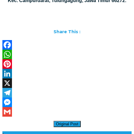
Kec. Campurdarat, Tulungagung, Jawa Timur 66272.
Share This :
Facebook
WhatsApp
Pinterest
LinkedIn
X
Telegram
Messenger
Gmail
Original Post
Daftar Harga Lantai Marmer Per Meter