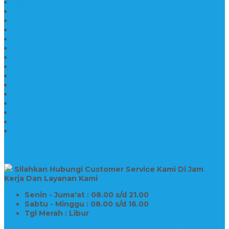
Kijing Makam Granit
Makam Kristen Perjamuan
Makam Marmer Perjamuan
Makam Marmer
Makam Marmer
Model Makam Kristen Terbaru
Makam Kristen Minimalis
Makam Konstruksi Besi
Model Makam Kristen Terbaru
Model Makam Granit
Batu Nisan Kuburan Islam
Batu Nisan Marmer
Nisan Granit
Batu Nisan Granit Custom
Harga Nisan Batu Marmer
SUPPORT
Silahkan Hubungi Customer Service Kami Di Jam
Kerja Dan Layanan Kami
Senin - Juma'at : 08.00 s/d 21.00
Sabtu - Minggu : 08.00 s/d 16.00
Tgl Merah : Libur