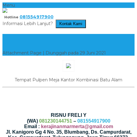
Menu
081554917900
Hotline
Informasi Lebih Lanjut?
Kontak Kami
PEN HOLDER 16
Attachment Page | Diunggah pada 29 Juni 2021
Tempat Pulpen Meja Kantor Kombinasi Batu Alam
RISNU FRELI Y
(WA)
081230144751
–
081554917900
Email :
kerajinanmarmerta@gmail.com
Jl. Kanigoro Gg 4 No. 35, Blumbang, Ds. Campurdarat,