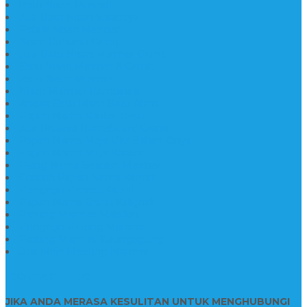
Batu Nisan Prasasti
Jual Batu Nisan Surabaya
Pabrik Nisan Marmer
Nisan Kuburan Granit
Jual Batu Nisan Marmer Granit
Batu Nisan Marmer & Granit
Batu Nisan Marmer
Nisan Marmer Kombinasi
Aneka Batu Nisan Batu Alam
Papan Nama Kantor Desa
Jual Prasasti Nameboard Granit
Papan Nama Meja Ukir Bahan Onyx
Papan Nama Meja Kantor
Plang Nama Sekolah Marmer
Contoh Papan Nama Kantor
Pengrajin Prasasti Granit
Papan Nama Granit Kaligrafi
Patung Marmer Malaikat
Pengrajin Patung Marmer
Patung Marmer Tulungagung
Jual Meja Meeting Marmer
CONTACT INFO
JIKA ANDA MERASA KESULITAN UNTUK MENGHUBUNGI