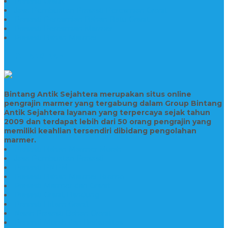
Prasasti Granit
Jasa Pembuatan Prasasti Peresmian Granit
Prasasti Peresmian Bahan Batu Granit
Prasasti Peresmian Marmer
Prasasti Bahan Marmer
TENTANG KAMI
Bintang Antik Sejahtera merupakan situs online
pengrajin marmer yang tergabung dalam Group Bintang
Antik Sejahtera layanan yang terpercaya sejak tahun
2009 dan terdapat lebih dari 50 orang pengrajin yang
memiliki keahlian tersendiri dibidang pengolahan
marmer.
Prasasti Bahan Marmer Murah
Jasa Pembuatan Prasasti
Prasasti PNPM
Prasasti Bahan Marmer Bromo
Prasasti Marmer dan Granit
Prasasti Granit Bandung
Prasasti Hitam Granit
Nisan Prasasti Bahan Granit
Prasasti Murah dan Berkualitas