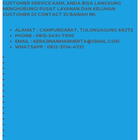
CUSTOMER SERVICE KAMI, ANDA BISA LANGSUNG
MENGHUBUNGI PUSAT LAYANAN DAN KELUHAN
CUSTOMER DI CONTACT DI BAWAH INI.
ALAMAT : CAMPURDARAT, TULUNGAGUNG 66272
PHONE : 0815-5491-7900
EMAIL : KERAJINANMARMERTA@GMAIL.COM
WHATSAPP : 0812-3014-4751
Kijing Makam Marmer
Makam Bokoran Marmer
Model Makam Marmer
Makam Kristen Minimalis
Harga Makam Marmer
Kijing Makam Marmer Murah
Model Kijing Marmer
Kerajinan Makam Marmer
Harga Nisan Granite Berfoto
Makam Batu Marmer
Jual Kijing Makam Keramik
Harga Makam Model Kristiani
Kijing Makam Sederhana
Makam Marmer Kristen
Makam Kristen Salib