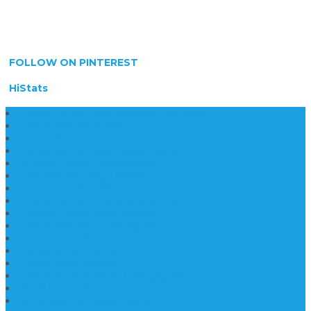
FOLLOW ON PINTEREST
HiStats
Daftar Harga Lantai Marmer Per Meter
Lantai Marmer Import
Lantai Marmer
Lantai Mamer Kawi Tulungagung
Marmer Lantai Tulungagung
Jual Marmer Harga Murah
Jual Lantai Batu Marmer
Marble Lantai | Harga Marble Lantai
Contoh Lantai Granit Mewah
Lantai Marmer Tulungagung
Lantai Granit Slab
Lantai Motif Marmer
Lantai Motif Mewah
Lantai Motif Marmer Tulungagung
Motif Lantai Marmer
Jenis Marmer Tulungagung