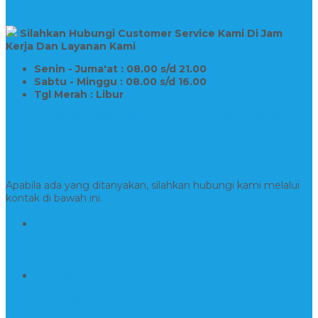
SUPPORT
Silahkan Hubungi Customer Service Kami Di Jam
Kerja Dan Layanan Kami
Senin - Juma'at : 08.00 s/d 21.00
Sabtu - Minggu : 08.00 s/d 16.00
Tgl Merah : Libur
Copyright © BINTANG ANTIK SEJAHTERA 2022 - All Rights
Reserved
Kontak Kami
Apabila ada yang ditanyakan, silahkan hubungi kami melalui
kontak di bawah ini.
Hotline
081554917900
Whatsapp
081230144751