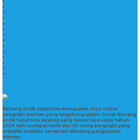
Meja Marmer Tulungagung
Asbak Marmer Modifikasi
Wastafel Marmer
Desain Wastafel Marmer
Kerajinan Marmer Tulungagung
Grosir Wastafel Batu Marmer
Wastafel Marmer Model Daun
Jual Wastafel Marmer
Wastafel Fosil Marmer Tulungagung
Prasasti Granit
Jasa Pembuatan Prasasti Peresmian Granit
Prasasti Peresmian Bahan Batu Granit
Prasasti Peresmian Marmer
Prasasti Bahan Marmer
TENTANG KAMI
Bintang Antik Sejahtera merupakan situs online
pengrajin marmer yang tergabung dalam Group Bintang
Antik Sejahtera layanan yang terpercaya sejak tahun
2009 dan terdapat lebih dari 50 orang pengrajin yang
memiliki keahlian tersendiri dibidang pengolahan
marmer.