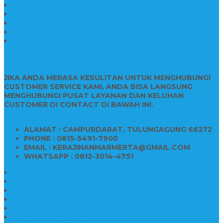
Papan Nama Granit Kaligrafi
Patung Marmer Malaikat
Pengrajin Patung Marmer
Patung Marmer Tulungagung
Jual Meja Meeting Marmer
CONTACT INFO
JIKA ANDA MERASA KESULITAN UNTUK MENGHUBUNGI
CUSTOMER SERVICE KAMI, ANDA BISA LANGSUNG
MENGHUBUNGI PUSAT LAYANAN DAN KELUHAN
CUSTOMER DI CONTACT DI BAWAH INI.
ALAMAT : CAMPURDARAT, TULUNGAGUNG 66272
PHONE : 0815-5491-7900
EMAIL : KERAJINANMARMERTA@GMAIL.COM
WHATSAPP : 0812-3014-4751
Kijing Makam Marmer
Makam Bokoran Marmer
Model Makam Marmer
Makam Kristen Minimalis
Harga Makam Marmer
Kijing Makam Marmer Murah