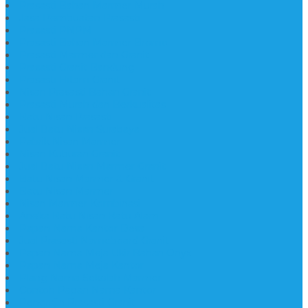
Prasasti Bahan Marmer Murah
Jasa Pembuatan Prasasti
Prasasti PNPM
Prasasti Bahan Marmer Bromo
Prasasti Marmer dan Granit
Prasasti Granit Bandung
Prasasti Hitam Granit
Nisan Prasasti Bahan Granit
Prasasti Murah dan Berkualitas
Batu Nisan Prasasti
Jual Batu Nisan Surabaya
Pabrik Nisan Marmer
Nisan Kuburan Granit
Jual Batu Nisan Marmer Granit
Batu Nisan Marmer & Granit
Batu Nisan Marmer
Nisan Marmer Kombinasi
Aneka Batu Nisan Batu Alam
Papan Nama Kantor Desa
Jual Prasasti Nameboard Granit
Papan Nama Meja Ukir Bahan Onyx
Papan Nama Meja Kantor
Plang Nama Sekolah Marmer
Contoh Papan Nama Kantor
Pengrajin Prasasti Granit