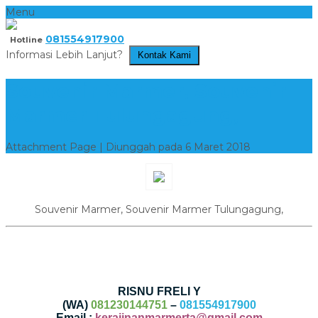
Menu
081554917900
Hotline
Informasi Lebih Lanjut?
Kontak Kami
Souvenir Marmer, Souvenir
Marmer Tulungagung,
Attachment Page | Diunggah pada 6 Maret 2018
Souvenir Marmer, Souvenir Marmer Tulungagung,
RISNU FRELI Y
(WA)
081230144751
–
081554917900
Email :
kerajinanmarmerta@gmail.com