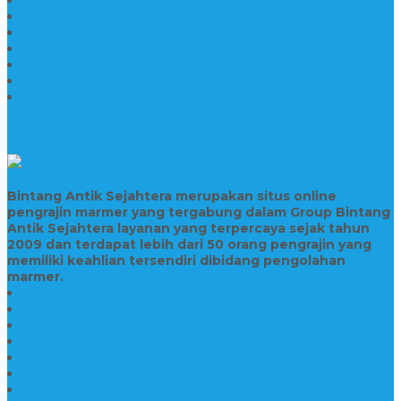
Wastafel Fosil Marmer Tulungagung
Prasasti Granit
Jasa Pembuatan Prasasti Peresmian Granit
Prasasti Peresmian Bahan Batu Granit
Prasasti Peresmian Marmer
Prasasti Bahan Marmer
TENTANG KAMI
Bintang Antik Sejahtera merupakan situs online
pengrajin marmer yang tergabung dalam Group Bintang
Antik Sejahtera layanan yang terpercaya sejak tahun
2009 dan terdapat lebih dari 50 orang pengrajin yang
memiliki keahlian tersendiri dibidang pengolahan
marmer.
Prasasti Bahan Marmer Murah
Jasa Pembuatan Prasasti
Prasasti PNPM
Prasasti Bahan Marmer Bromo
Prasasti Marmer dan Granit
Prasasti Granit Bandung
Prasasti Hitam Granit