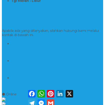
Tgl Merah : Libur
Copyright © BINTANG ANTIK SEJAHTERA 2022 - All Rights
Reserved
Kontak Kami
Apabila ada yang ditanyakan, silahkan hubungi kami melalui
kontak di bawah ini.
Hotline
081554917900
Whatsapp
081230144751
Email
kerajinanmarmerta@gmail.com
Facebook
WhatsApp
Pinterest
LinkedIn
X
⚫ Online
Telegram
Messenger
Gmail