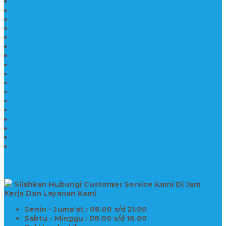
Makam Marmer Kristen
Makam Kristen Salib
Kijing Makam Granit
Makam Kristen Perjamuan
Makam Marmer Perjamuan
Makam Marmer
Makam Marmer
Model Makam Kristen Terbaru
Makam Kristen Minimalis
Makam Konstruksi Besi
Model Makam Kristen Terbaru
Model Makam Granit
Batu Nisan Kuburan Islam
Batu Nisan Marmer
Nisan Granit
Batu Nisan Granit Custom
Harga Nisan Batu Marmer
SUPPORT
Silahkan Hubungi Customer Service Kami Di Jam
Kerja Dan Layanan Kami
Senin - Juma'at : 08.00 s/d 21.00
Sabtu - Minggu : 08.00 s/d 16.00