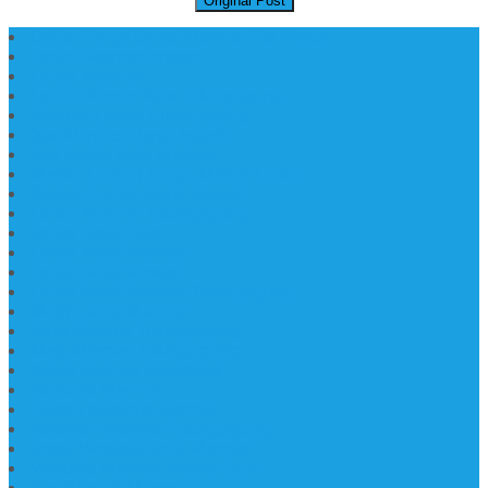
Original Post
Daftar Harga Lantai Marmer Per Meter
Lantai Marmer Import
Lantai Marmer
Lantai Mamer Kawi Tulungagung
Marmer Lantai Tulungagung
Jual Marmer Harga Murah
Jual Lantai Batu Marmer
Marble Lantai | Harga Marble Lantai
Contoh Lantai Granit Mewah
Lantai Marmer Tulungagung
Lantai Granit Slab
Lantai Motif Marmer
Lantai Motif Mewah
Lantai Motif Marmer Tulungagung
Motif Lantai Marmer
Jenis Marmer Tulungagung
Meja Marmer Tulungagung
Asbak Marmer Modifikasi
Wastafel Marmer
Desain Wastafel Marmer
Kerajinan Marmer Tulungagung
Grosir Wastafel Batu Marmer
Wastafel Marmer Model Daun
Jual Wastafel Marmer