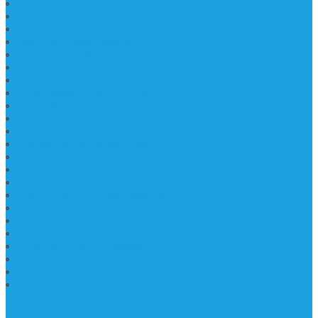
Nisan Prasasti Bahan Granit
Prasasti Murah dan Berkualitas
Batu Nisan Prasasti
Jual Batu Nisan Surabaya
Pabrik Nisan Marmer
Nisan Kuburan Granit
Jual Batu Nisan Marmer Granit
Batu Nisan Marmer & Granit
Batu Nisan Marmer
Nisan Marmer Kombinasi
Aneka Batu Nisan Batu Alam
Papan Nama Kantor Desa
Jual Prasasti Nameboard Granit
Papan Nama Meja Ukir Bahan Onyx
Papan Nama Meja Kantor
Plang Nama Sekolah Marmer
Contoh Papan Nama Kantor
Pengrajin Prasasti Granit
Papan Nama Granit Kaligrafi
Patung Marmer Malaikat
Pengrajin Patung Marmer
Patung Marmer Tulungagung
Jual Meja Meeting Marmer
CONTACT INFO