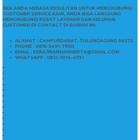
JIKA ANDA MERASA KESULITAN UNTUK MENGHUBUNGI
CUSTOMER SERVICE KAMI, ANDA BISA LANGSUNG
MENGHUBUNGI PUSAT LAYANAN DAN KELUHAN
CUSTOMER DI CONTACT DI BAWAH INI.
ALAMAT : CAMPURDARAT, TULUNGAGUNG 66272
PHONE : 0815-5491-7900
EMAIL : KERAJINANMARMERTA@GMAIL.COM
WHATSAPP : 0812-3014-4751
Kijing Makam Marmer
Makam Bokoran Marmer
Model Makam Marmer
Makam Kristen Minimalis
Harga Makam Marmer
Kijing Makam Marmer Murah
Model Kijing Marmer
Kerajinan Makam Marmer
Harga Nisan Granite Berfoto
Makam Batu Marmer
Jual Kijing Makam Keramik
Harga Makam Model Kristiani
Kijing Makam Sederhana