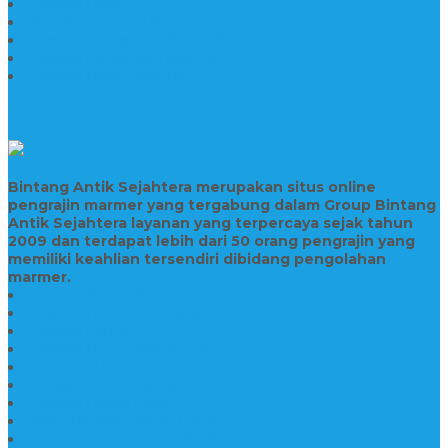
Prasasti Granit
Jasa Pembuatan Prasasti Peresmian Granit
Prasasti Peresmian Bahan Batu Granit
Prasasti Peresmian Marmer
Prasasti Bahan Marmer
TENTANG KAMI
Bintang Antik Sejahtera merupakan situs online
pengrajin marmer yang tergabung dalam Group Bintang
Antik Sejahtera layanan yang terpercaya sejak tahun
2009 dan terdapat lebih dari 50 orang pengrajin yang
memiliki keahlian tersendiri dibidang pengolahan
marmer.
Prasasti Bahan Marmer Murah
Jasa Pembuatan Prasasti
Prasasti PNPM
Prasasti Bahan Marmer Bromo
Prasasti Marmer dan Granit
Prasasti Granit Bandung
Prasasti Hitam Granit
Nisan Prasasti Bahan Granit
Prasasti Murah dan Berkualitas