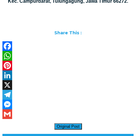
Kec. Campurdarat, Tulungagung, Jawa Timur 66272.
Share This :
Facebook
WhatsApp
Pinterest
LinkedIn
X
Telegram
Messenger
Gmail
Original Post