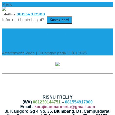
Menu
081554917900
Hotline
Informasi Lebih Lanjut?
Kontak Kami
KERAJINAN MARMER
MEWAH (5)
Attachment Page | Diunggah pada 15 Juli 2023
RISNU FRELI Y
(WA)
081230144751
–
081554917900
Email :
kerajinanmarmerta@gmail.com
Jl. Kanigoro Gg 4 No. 35, Blumbang, Ds. Campurdarat,