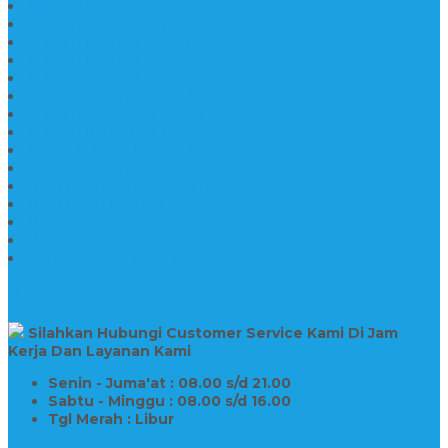
Kijing Makam Granit
Makam Kristen Perjamuan
Makam Marmer Perjamuan
Makam Marmer
Makam Marmer
Model Makam Kristen Terbaru
Makam Kristen Minimalis
Makam Konstruksi Besi
Model Makam Kristen Terbaru
Model Makam Granit
Batu Nisan Kuburan Islam
Batu Nisan Marmer
Nisan Granit
Batu Nisan Granit Custom
Harga Nisan Batu Marmer
SUPPORT
Silahkan Hubungi Customer Service Kami Di Jam
Kerja Dan Layanan Kami
Senin - Juma'at : 08.00 s/d 21.00
Sabtu - Minggu : 08.00 s/d 16.00
Tgl Merah : Libur