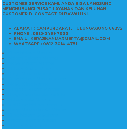
CUSTOMER SERVICE KAMI, ANDA BISA LANGSUNG
MENGHUBUNGI PUSAT LAYANAN DAN KELUHAN
CUSTOMER DI CONTACT DI BAWAH INI.
ALAMAT : CAMPURDARAT, TULUNGAGUNG 66272
PHONE : 0815-5491-7900
EMAIL : KERAJINANMARMERTA@GMAIL.COM
WHATSAPP : 0812-3014-4751
Kijing Makam Marmer
Makam Bokoran Marmer
Model Makam Marmer
Makam Kristen Minimalis
Harga Makam Marmer
Kijing Makam Marmer Murah
Model Kijing Marmer
Kerajinan Makam Marmer
Harga Nisan Granite Berfoto
Makam Batu Marmer
Jual Kijing Makam Keramik
Harga Makam Model Kristiani
Kijing Makam Sederhana
Makam Marmer Kristen
Makam Kristen Salib