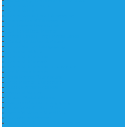
Daftar Harga Lantai Marmer Per Meter
Lantai Marmer Import
Lantai Marmer
Lantai Mamer Kawi Tulungagung
Marmer Lantai Tulungagung
Jual Marmer Harga Murah
Jual Lantai Batu Marmer
Marble Lantai | Harga Marble Lantai
Contoh Lantai Granit Mewah
Lantai Marmer Tulungagung
Lantai Granit Slab
Lantai Motif Marmer
Lantai Motif Mewah
Lantai Motif Marmer Tulungagung
Motif Lantai Marmer
Jenis Marmer Tulungagung
Meja Marmer Tulungagung
Asbak Marmer Modifikasi
Wastafel Marmer
Desain Wastafel Marmer
Kerajinan Marmer Tulungagung
Grosir Wastafel Batu Marmer
Wastafel Marmer Model Daun
Jual Wastafel Marmer
Wastafel Fosil Marmer Tulungagung