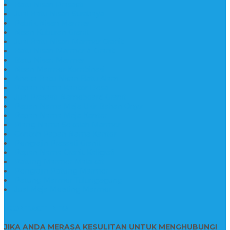
Batu Nisan Prasasti
Jual Batu Nisan Surabaya
Pabrik Nisan Marmer
Nisan Kuburan Granit
Jual Batu Nisan Marmer Granit
Batu Nisan Marmer & Granit
Batu Nisan Marmer
Nisan Marmer Kombinasi
Aneka Batu Nisan Batu Alam
Papan Nama Kantor Desa
Jual Prasasti Nameboard Granit
Papan Nama Meja Ukir Bahan Onyx
Papan Nama Meja Kantor
Plang Nama Sekolah Marmer
Contoh Papan Nama Kantor
Pengrajin Prasasti Granit
Papan Nama Granit Kaligrafi
Patung Marmer Malaikat
Pengrajin Patung Marmer
Patung Marmer Tulungagung
Jual Meja Meeting Marmer
CONTACT INFO
JIKA ANDA MERASA KESULITAN UNTUK MENGHUBUNGI