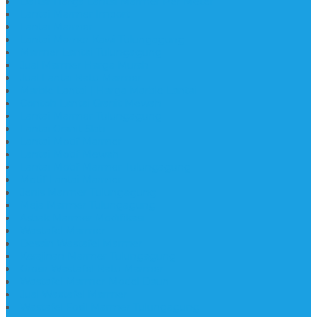
Daftar Harga Lantai Marmer Per Meter
Lantai Marmer Import
Lantai Marmer
Lantai Mamer Kawi Tulungagung
Marmer Lantai Tulungagung
Jual Marmer Harga Murah
Jual Lantai Batu Marmer
Marble Lantai | Harga Marble Lantai
Contoh Lantai Granit Mewah
Lantai Marmer Tulungagung
Lantai Granit Slab
Lantai Motif Marmer
Lantai Motif Mewah
Lantai Motif Marmer Tulungagung
Motif Lantai Marmer
Jenis Marmer Tulungagung
Meja Marmer Tulungagung
Asbak Marmer Modifikasi
Wastafel Marmer
Desain Wastafel Marmer
Kerajinan Marmer Tulungagung
Grosir Wastafel Batu Marmer
Wastafel Marmer Model Daun
Jual Wastafel Marmer
Wastafel Fosil Marmer Tulungagung