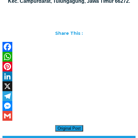
Kec. Campurdarat, Tulungagung, Jawa Timur 66272.
Share This :
Facebook
WhatsApp
Pinterest
LinkedIn
X
Telegram
Messenger
Gmail
Original Post