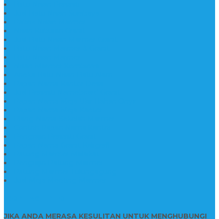
Batu Nisan Prasasti
Jual Batu Nisan Surabaya
Pabrik Nisan Marmer
Nisan Kuburan Granit
Jual Batu Nisan Marmer Granit
Batu Nisan Marmer & Granit
Batu Nisan Marmer
Nisan Marmer Kombinasi
Aneka Batu Nisan Batu Alam
Papan Nama Kantor Desa
Jual Prasasti Nameboard Granit
Papan Nama Meja Ukir Bahan Onyx
Papan Nama Meja Kantor
Plang Nama Sekolah Marmer
Contoh Papan Nama Kantor
Pengrajin Prasasti Granit
Papan Nama Granit Kaligrafi
Patung Marmer Malaikat
Pengrajin Patung Marmer
Patung Marmer Tulungagung
Jual Meja Meeting Marmer
CONTACT INFO
JIKA ANDA MERASA KESULITAN UNTUK MENGHUBUNGI