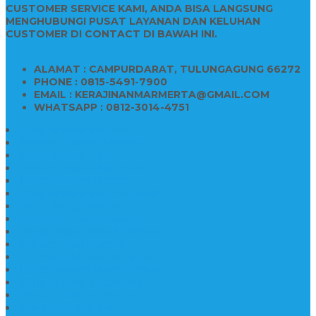
CUSTOMER SERVICE KAMI, ANDA BISA LANGSUNG
MENGHUBUNGI PUSAT LAYANAN DAN KELUHAN
CUSTOMER DI CONTACT DI BAWAH INI.
ALAMAT : CAMPURDARAT, TULUNGAGUNG 66272
PHONE : 0815-5491-7900
EMAIL : KERAJINANMARMERTA@GMAIL.COM
WHATSAPP : 0812-3014-4751
Kijing Makam Marmer
Makam Bokoran Marmer
Model Makam Marmer
Makam Kristen Minimalis
Harga Makam Marmer
Kijing Makam Marmer Murah
Model Kijing Marmer
Kerajinan Makam Marmer
Harga Nisan Granite Berfoto
Makam Batu Marmer
Jual Kijing Makam Keramik
Harga Makam Model Kristiani
Kijing Makam Sederhana
Makam Marmer Kristen
Makam Kristen Salib