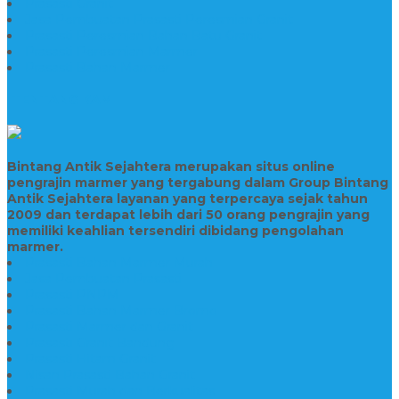
Prasasti Granit
Jasa Pembuatan Prasasti Peresmian Granit
Prasasti Peresmian Bahan Batu Granit
Prasasti Peresmian Marmer
Prasasti Bahan Marmer
TENTANG KAMI
Bintang Antik Sejahtera merupakan situs online
pengrajin marmer yang tergabung dalam Group Bintang
Antik Sejahtera layanan yang terpercaya sejak tahun
2009 dan terdapat lebih dari 50 orang pengrajin yang
memiliki keahlian tersendiri dibidang pengolahan
marmer.
Prasasti Bahan Marmer Murah
Jasa Pembuatan Prasasti
Prasasti PNPM
Prasasti Bahan Marmer Bromo
Prasasti Marmer dan Granit
Prasasti Granit Bandung
Prasasti Hitam Granit
Nisan Prasasti Bahan Granit
Prasasti Murah dan Berkualitas