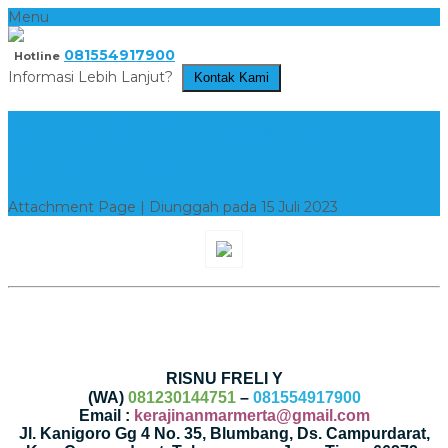
Menu
081554917900
Hotline
Informasi Lebih Lanjut?
Kontak Kami
KERAJINAN MARMER
MEWAH (13)
Attachment Page | Diunggah pada 15 Juli 2023
RISNU FRELI Y
(WA)
081230144751
–
081554917900
Email :
kerajinanmarmerta@gmail.com
Jl. Kanigoro Gg 4 No. 35, Blumbang, Ds. Campurdarat,