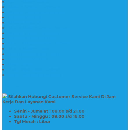
Kijing Makam Granit
Makam Kristen Perjamuan
Makam Marmer Perjamuan
Makam Marmer
Makam Marmer
Model Makam Kristen Terbaru
Makam Kristen Minimalis
Makam Konstruksi Besi
Model Makam Kristen Terbaru
Model Makam Granit
Batu Nisan Kuburan Islam
Batu Nisan Marmer
Nisan Granit
Batu Nisan Granit Custom
Harga Nisan Batu Marmer
SUPPORT
Silahkan Hubungi Customer Service Kami Di Jam
Kerja Dan Layanan Kami
Senin - Juma'at : 08.00 s/d 21.00
Sabtu - Minggu : 08.00 s/d 16.00
Tgl Merah : Libur