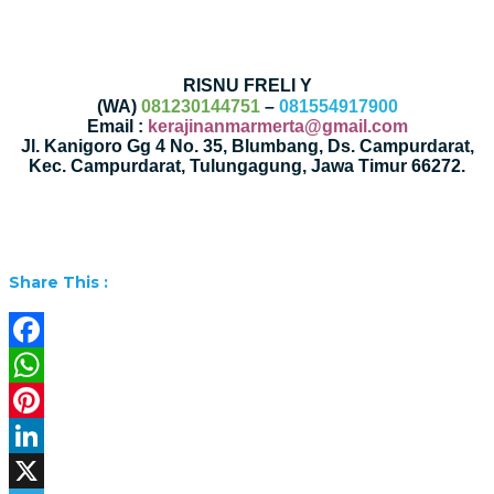
RISNU FRELI Y
(WA)
081230144751
–
081554917900
Email :
kerajinanmarmerta@gmail.com
Jl. Kanigoro Gg 4 No. 35, Blumbang, Ds. Campurdarat,
Kec. Campurdarat, Tulungagung, Jawa Timur 66272.
Share This :
Facebook
WhatsApp
Pinterest
LinkedIn