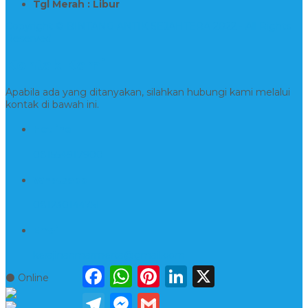
Tgl Merah : Libur
Copyright © BINTANG ANTIK SEJAHTERA 2022 - All Rights
Reserved
Kontak Kami
Apabila ada yang ditanyakan, silahkan hubungi kami melalui
kontak di bawah ini.
Hotline
081554917900
Whatsapp
081230144751
Email
kerajinanmarmerta@gmail.com
Facebook
WhatsApp
Pinterest
LinkedIn
X
⚫ Online
Telegram
Messenger
Gmail