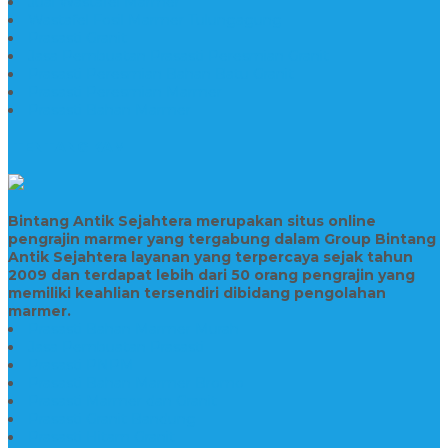
Jual Wastafel Marmer
Wastafel Fosil Marmer Tulungagung
Prasasti Granit
Jasa Pembuatan Prasasti Peresmian Granit
Prasasti Peresmian Bahan Batu Granit
Prasasti Peresmian Marmer
Prasasti Bahan Marmer
TENTANG KAMI
Bintang Antik Sejahtera merupakan situs online
pengrajin marmer yang tergabung dalam Group Bintang
Antik Sejahtera layanan yang terpercaya sejak tahun
2009 dan terdapat lebih dari 50 orang pengrajin yang
memiliki keahlian tersendiri dibidang pengolahan
marmer.
Prasasti Bahan Marmer Murah
Jasa Pembuatan Prasasti
Prasasti PNPM
Prasasti Bahan Marmer Bromo
Prasasti Marmer dan Granit
Prasasti Granit Bandung
Prasasti Hitam Granit