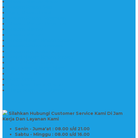
Makam Marmer Kristen
Makam Kristen Salib
Kijing Makam Granit
Makam Kristen Perjamuan
Makam Marmer Perjamuan
Makam Marmer
Makam Marmer
Model Makam Kristen Terbaru
Makam Kristen Minimalis
Makam Konstruksi Besi
Model Makam Kristen Terbaru
Model Makam Granit
Batu Nisan Kuburan Islam
Batu Nisan Marmer
Nisan Granit
Batu Nisan Granit Custom
Harga Nisan Batu Marmer
SUPPORT
Silahkan Hubungi Customer Service Kami Di Jam
Kerja Dan Layanan Kami
Senin - Juma'at : 08.00 s/d 21.00
Sabtu - Minggu : 08.00 s/d 16.00