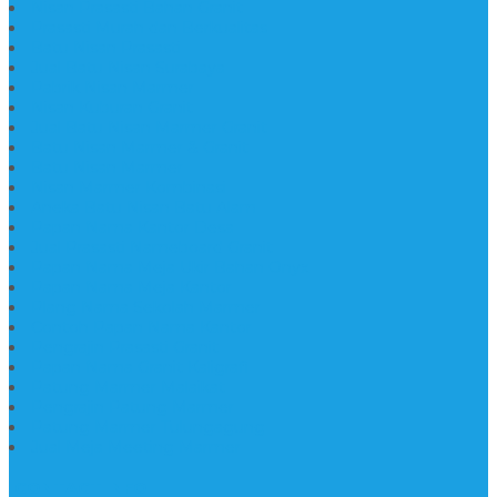
Nisan Prasasti Bahan Granit
Prasasti Murah dan Berkualitas
Batu Nisan Prasasti
Jual Batu Nisan Surabaya
Pabrik Nisan Marmer
Nisan Kuburan Granit
Jual Batu Nisan Marmer Granit
Batu Nisan Marmer & Granit
Batu Nisan Marmer
Nisan Marmer Kombinasi
Aneka Batu Nisan Batu Alam
Papan Nama Kantor Desa
Jual Prasasti Nameboard Granit
Papan Nama Meja Ukir Bahan Onyx
Papan Nama Meja Kantor
Plang Nama Sekolah Marmer
Contoh Papan Nama Kantor
Pengrajin Prasasti Granit
Papan Nama Granit Kaligrafi
Patung Marmer Malaikat
Pengrajin Patung Marmer
Patung Marmer Tulungagung
Jual Meja Meeting Marmer
CONTACT INFO