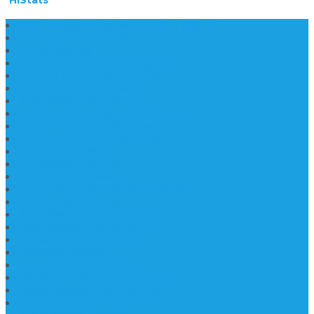
Daftar Harga Lantai Marmer Per Meter
Lantai Marmer Import
Lantai Marmer
Lantai Mamer Kawi Tulungagung
Marmer Lantai Tulungagung
Jual Marmer Harga Murah
Jual Lantai Batu Marmer
Marble Lantai | Harga Marble Lantai
Contoh Lantai Granit Mewah
Lantai Marmer Tulungagung
Lantai Granit Slab
Lantai Motif Marmer
Lantai Motif Mewah
Lantai Motif Marmer Tulungagung
Motif Lantai Marmer
Jenis Marmer Tulungagung
Meja Marmer Tulungagung
Asbak Marmer Modifikasi
Wastafel Marmer
Desain Wastafel Marmer
Kerajinan Marmer Tulungagung
Grosir Wastafel Batu Marmer
Wastafel Marmer Model Daun