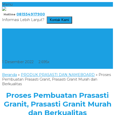
Menu
081554917900
Hotline
Informasi Lebih Lanjut?
Kontak Kami
Proses Pembuatan Prasasti
Granit, Prasasti Granit Murah
dan Berkualitas
1 Desember 2022
2.695x
PRODUK PRASASTI DAN
NAMEBOARD
Beranda
»
PRODUK PRASASTI DAN NAMEBOARD
»
Proses
Pembuatan Prasasti Granit, Prasasti Granit Murah dan
Berkualitas
Proses Pembuatan Prasasti
Granit, Prasasti Granit Murah
dan Berkualitas