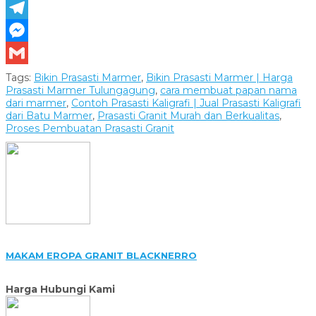
X
Telegram
Messenger
Gmail
Tags:
Bikin Prasasti Marmer
,
Bikin Prasasti Marmer | Harga
Prasasti Marmer Tulungagung
,
cara membuat papan nama
dari marmer
,
Contoh Prasasti Kaligrafi | Jual Prasasti Kaligrafi
dari Batu Marmer
,
Prasasti Granit Murah dan Berkualitas
,
Proses Pembuatan Prasasti Granit
MAKAM EROPA GRANIT BLACKNERRO
Harga Hubungi Kami