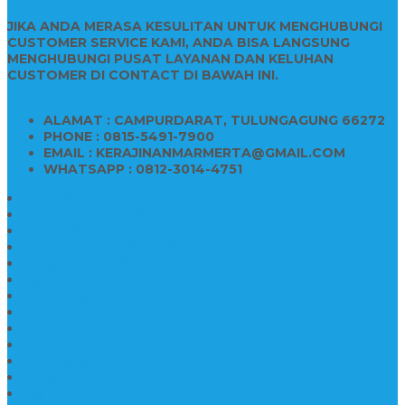
JIKA ANDA MERASA KESULITAN UNTUK MENGHUBUNGI
CUSTOMER SERVICE KAMI, ANDA BISA LANGSUNG
MENGHUBUNGI PUSAT LAYANAN DAN KELUHAN
CUSTOMER DI CONTACT DI BAWAH INI.
ALAMAT : CAMPURDARAT, TULUNGAGUNG 66272
PHONE : 0815-5491-7900
EMAIL : KERAJINANMARMERTA@GMAIL.COM
WHATSAPP : 0812-3014-4751
Kijing Makam Marmer
Makam Bokoran Marmer
Model Makam Marmer
Makam Kristen Minimalis
Harga Makam Marmer
Kijing Makam Marmer Murah
Model Kijing Marmer
Kerajinan Makam Marmer
Harga Nisan Granite Berfoto
Makam Batu Marmer
Jual Kijing Makam Keramik
Harga Makam Model Kristiani
Kijing Makam Sederhana