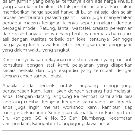
dalam jumlah yang banyak tentunya akan ada harga khusus
yang akan kami berikan. Untuk pembelian partai kami akan
memberikan harga spesial hanya di bulan ini saja, dan selain
proses pembuatan prasasti granit , kami juga menyediakan
berbagai macam kerajinan lainnya seperti makam dengan
berbagai model, Patung, lantai, wastafel, prasasti peresmian
dan masih banyak lainnya. Yang tentunya berbasis batu alam
asli dengan kualitas terbaik dan lokal tentunya. Sehingga
harga yang kami tawarkan lebih terjangkau dan pengerjaan
yang dalam waktu yang singkat.
Kami menyediakan pelayanan one stop service yang meliputi
konsultasi dengan staf kami, pelayanan yang dilaporkan
secara berkala dan juga ekspedisi yang termurah dengan
jaminan aman sampai lokasi.
Apabila anda tertarik untuk langsung mengunjungi
perusahaaan kami, kami akan dengan senang hati melayani
anda. Dengan datang langsung ke tempat kami anda bisa
langsung melihat kerajinan-kerajinan kami yang lain. Apabila
anda juga ingin melihat workshop kami, kamipun siap
mengantarkan anda. Sedangkan alamat kantor kami yaitu di
Jln. Kanigoro GG 4 No. 35 Dsn. Blumbang, Kecamatan
Campurdarat, Kabupaten Tulungagung Jawa Timur.