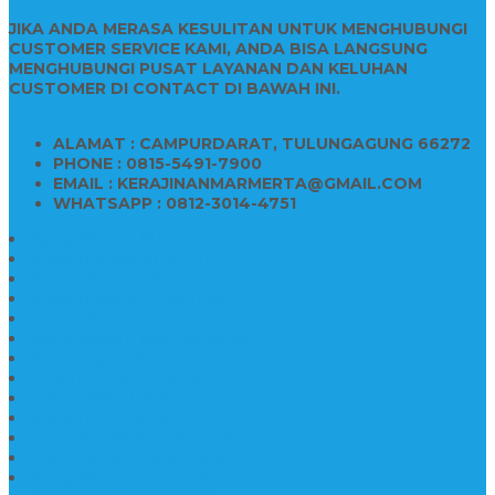
JIKA ANDA MERASA KESULITAN UNTUK MENGHUBUNGI
CUSTOMER SERVICE KAMI, ANDA BISA LANGSUNG
MENGHUBUNGI PUSAT LAYANAN DAN KELUHAN
CUSTOMER DI CONTACT DI BAWAH INI.
ALAMAT : CAMPURDARAT, TULUNGAGUNG 66272
PHONE : 0815-5491-7900
EMAIL : KERAJINANMARMERTA@GMAIL.COM
WHATSAPP : 0812-3014-4751
Kijing Makam Marmer
Makam Bokoran Marmer
Model Makam Marmer
Makam Kristen Minimalis
Harga Makam Marmer
Kijing Makam Marmer Murah
Model Kijing Marmer
Kerajinan Makam Marmer
Harga Nisan Granite Berfoto
Makam Batu Marmer
Jual Kijing Makam Keramik
Harga Makam Model Kristiani
Kijing Makam Sederhana