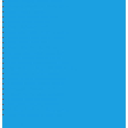
Nisan Prasasti Bahan Granit
Prasasti Murah dan Berkualitas
Batu Nisan Prasasti
Jual Batu Nisan Surabaya
Pabrik Nisan Marmer
Nisan Kuburan Granit
Jual Batu Nisan Marmer Granit
Batu Nisan Marmer & Granit
Batu Nisan Marmer
Nisan Marmer Kombinasi
Aneka Batu Nisan Batu Alam
Papan Nama Kantor Desa
Jual Prasasti Nameboard Granit
Papan Nama Meja Ukir Bahan Onyx
Papan Nama Meja Kantor
Plang Nama Sekolah Marmer
Contoh Papan Nama Kantor
Pengrajin Prasasti Granit
Papan Nama Granit Kaligrafi
Patung Marmer Malaikat
Pengrajin Patung Marmer
Patung Marmer Tulungagung
Jual Meja Meeting Marmer
CONTACT INFO