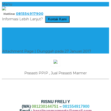
Menu
081554917900
Hotline
Informasi Lebih Lanjut?
Kontak Kami
Prasasti PPIP , Jual Prasasti
Marmer
Attachment Page | Diunggah pada 27 Januari 2017
Prasasti PPIP , Jual Prasasti Marmer
RISNU FRELI Y
(WA)
081230144751
–
081554917900
Email :
kerajinanmarmerta@gmail.com