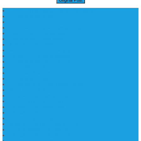
Original Post
Daftar Harga Lantai Marmer Per Meter
Lantai Marmer Import
Lantai Marmer
Lantai Mamer Kawi Tulungagung
Marmer Lantai Tulungagung
Jual Marmer Harga Murah
Jual Lantai Batu Marmer
Marble Lantai | Harga Marble Lantai
Contoh Lantai Granit Mewah
Lantai Marmer Tulungagung
Lantai Granit Slab
Lantai Motif Marmer
Lantai Motif Mewah
Lantai Motif Marmer Tulungagung
Motif Lantai Marmer
Jenis Marmer Tulungagung
Meja Marmer Tulungagung
Asbak Marmer Modifikasi
Wastafel Marmer
Desain Wastafel Marmer
Kerajinan Marmer Tulungagung
Grosir Wastafel Batu Marmer
Wastafel Marmer Model Daun
Jual Wastafel Marmer