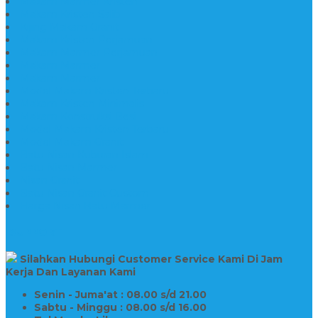
Makam Marmer Kristen
Makam Kristen Salib
Kijing Makam Granit
Makam Kristen Perjamuan
Makam Marmer Perjamuan
Makam Marmer
Makam Marmer
Model Makam Kristen Terbaru
Makam Kristen Minimalis
Makam Konstruksi Besi
Model Makam Kristen Terbaru
Model Makam Granit
Batu Nisan Kuburan Islam
Batu Nisan Marmer
Nisan Granit
Batu Nisan Granit Custom
Harga Nisan Batu Marmer
SUPPORT
Silahkan Hubungi Customer Service Kami Di Jam
Kerja Dan Layanan Kami
Senin - Juma'at : 08.00 s/d 21.00
Sabtu - Minggu : 08.00 s/d 16.00