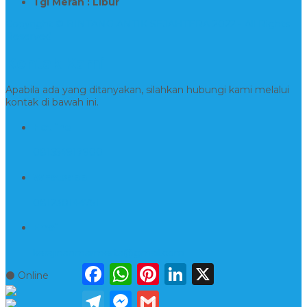
Tgl Merah : Libur
Copyright © BINTANG ANTIK SEJAHTERA 2022 - All Rights
Reserved
Kontak Kami
Apabila ada yang ditanyakan, silahkan hubungi kami melalui
kontak di bawah ini.
Hotline
081554917900
Whatsapp
081230144751
Email
kerajinanmarmerta@gmail.com
Facebook
WhatsApp
Pinterest
LinkedIn
X
⚫ Online
Telegram
Messenger
Gmail