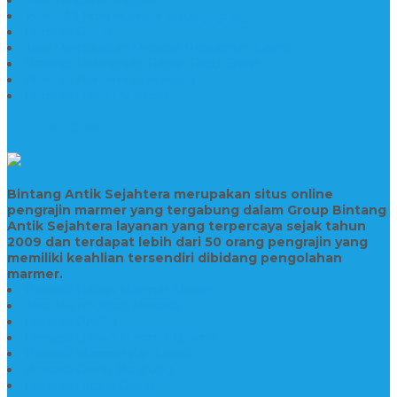
Wastafel Fosil Marmer Tulungagung
Prasasti Granit
Jasa Pembuatan Prasasti Peresmian Granit
Prasasti Peresmian Bahan Batu Granit
Prasasti Peresmian Marmer
Prasasti Bahan Marmer
TENTANG KAMI
Bintang Antik Sejahtera merupakan situs online
pengrajin marmer yang tergabung dalam Group Bintang
Antik Sejahtera layanan yang terpercaya sejak tahun
2009 dan terdapat lebih dari 50 orang pengrajin yang
memiliki keahlian tersendiri dibidang pengolahan
marmer.
Prasasti Bahan Marmer Murah
Jasa Pembuatan Prasasti
Prasasti PNPM
Prasasti Bahan Marmer Bromo
Prasasti Marmer dan Granit
Prasasti Granit Bandung
Prasasti Hitam Granit