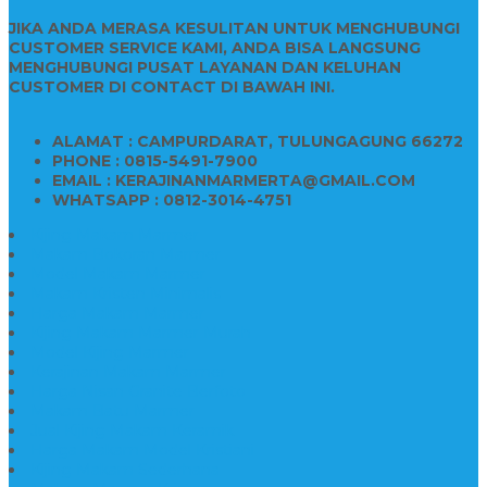
JIKA ANDA MERASA KESULITAN UNTUK MENGHUBUNGI
CUSTOMER SERVICE KAMI, ANDA BISA LANGSUNG
MENGHUBUNGI PUSAT LAYANAN DAN KELUHAN
CUSTOMER DI CONTACT DI BAWAH INI.
ALAMAT : CAMPURDARAT, TULUNGAGUNG 66272
PHONE : 0815-5491-7900
EMAIL : KERAJINANMARMERTA@GMAIL.COM
WHATSAPP : 0812-3014-4751
Kijing Makam Marmer
Makam Bokoran Marmer
Model Makam Marmer
Makam Kristen Minimalis
Harga Makam Marmer
Kijing Makam Marmer Murah
Model Kijing Marmer
Kerajinan Makam Marmer
Harga Nisan Granite Berfoto
Makam Batu Marmer
Jual Kijing Makam Keramik
Harga Makam Model Kristiani
Kijing Makam Sederhana