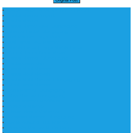
Original Post
Daftar Harga Lantai Marmer Per Meter
Lantai Marmer Import
Lantai Marmer
Lantai Mamer Kawi Tulungagung
Marmer Lantai Tulungagung
Jual Marmer Harga Murah
Jual Lantai Batu Marmer
Marble Lantai | Harga Marble Lantai
Contoh Lantai Granit Mewah
Lantai Marmer Tulungagung
Lantai Granit Slab
Lantai Motif Marmer
Lantai Motif Mewah
Lantai Motif Marmer Tulungagung
Motif Lantai Marmer
Jenis Marmer Tulungagung
Meja Marmer Tulungagung
Asbak Marmer Modifikasi
Wastafel Marmer
Desain Wastafel Marmer
Kerajinan Marmer Tulungagung
Grosir Wastafel Batu Marmer
Wastafel Marmer Model Daun
Jual Wastafel Marmer