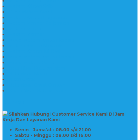
Makam Marmer Kristen
Makam Kristen Salib
Kijing Makam Granit
Makam Kristen Perjamuan
Makam Marmer Perjamuan
Makam Marmer
Makam Marmer
Model Makam Kristen Terbaru
Makam Kristen Minimalis
Makam Konstruksi Besi
Model Makam Kristen Terbaru
Model Makam Granit
Batu Nisan Kuburan Islam
Batu Nisan Marmer
Nisan Granit
Batu Nisan Granit Custom
Harga Nisan Batu Marmer
SUPPORT
Silahkan Hubungi Customer Service Kami Di Jam
Kerja Dan Layanan Kami
Senin - Juma'at : 08.00 s/d 21.00
Sabtu - Minggu : 08.00 s/d 16.00