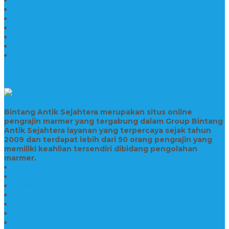
Wastafel Fosil Marmer Tulungagung
Prasasti Granit
Jasa Pembuatan Prasasti Peresmian Granit
Prasasti Peresmian Bahan Batu Granit
Prasasti Peresmian Marmer
Prasasti Bahan Marmer
TENTANG KAMI
Bintang Antik Sejahtera merupakan situs online
pengrajin marmer yang tergabung dalam Group Bintang
Antik Sejahtera layanan yang terpercaya sejak tahun
2009 dan terdapat lebih dari 50 orang pengrajin yang
memiliki keahlian tersendiri dibidang pengolahan
marmer.
Prasasti Bahan Marmer Murah
Jasa Pembuatan Prasasti
Prasasti PNPM
Prasasti Bahan Marmer Bromo
Prasasti Marmer dan Granit
Prasasti Granit Bandung
Prasasti Hitam Granit