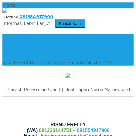
Menu
081554917900
Hotline
Informasi Lebih Lanjut?
Kontak Kami
Prasasti Peresmian Granit ||
Jual Papan Nama Nameboard
Attachment Page | Diunggah pada 18 Oktober 2017
Prasasti Peresmian Granit || Jual Papan Nama Nameboard
RISNU FRELI Y
(WA)
081230144751
–
081554917900
Email :
kerajinanmarmerta@gmail.com