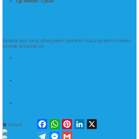
Tgl Merah : Libur
Copyright © BINTANG ANTIK SEJAHTERA 2022 - All Rights
Reserved
Kontak Kami
Apabila ada yang ditanyakan, silahkan hubungi kami melalui
kontak di bawah ini.
Hotline
081554917900
Whatsapp
081230144751
Email
kerajinanmarmerta@gmail.com
Facebook
WhatsApp
Pinterest
LinkedIn
X
⚫ Online
Telegram
Messenger
Gmail