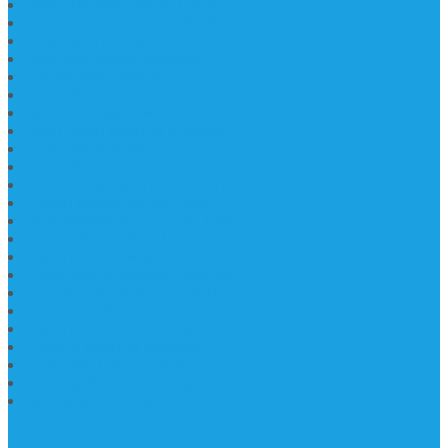
Nisan Prasasti Bahan Granit
Prasasti Murah dan Berkualitas
Batu Nisan Prasasti
Jual Batu Nisan Surabaya
Pabrik Nisan Marmer
Nisan Kuburan Granit
Jual Batu Nisan Marmer Granit
Batu Nisan Marmer & Granit
Batu Nisan Marmer
Nisan Marmer Kombinasi
Aneka Batu Nisan Batu Alam
Papan Nama Kantor Desa
Jual Prasasti Nameboard Granit
Papan Nama Meja Ukir Bahan Onyx
Papan Nama Meja Kantor
Plang Nama Sekolah Marmer
Contoh Papan Nama Kantor
Pengrajin Prasasti Granit
Papan Nama Granit Kaligrafi
Patung Marmer Malaikat
Pengrajin Patung Marmer
Patung Marmer Tulungagung
Jual Meja Meeting Marmer
CONTACT INFO