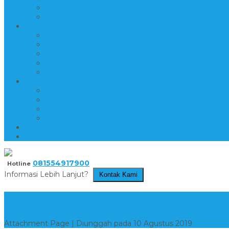
PRODUK MOTIF INLAY
PRODUK NISAN-TOMBSTONE
PRODUK 4
PRODUK PATUNG DAN RELIEF
PRODUK PEDESTAL DAN BATH TUB
PRODUK PEN HOLDER
PRODUK PRASASTI DAN NAMEBOARD
PRODUK SOUVENIR
PRODUK 5
PRODUK TROPHY PIALA
PRODUK VANDEL DAN PLAKAT
PRODUK WALL CLADDING
PRODUK WASTAFEL
KATALOG PRODUK
DAFTAR ISI
081554917900
Hotline
Informasi Lebih Lanjut?
Kontak Kami
PRASASTI 3
Attachment Page | Diunggah pada 10 Agustus 2019