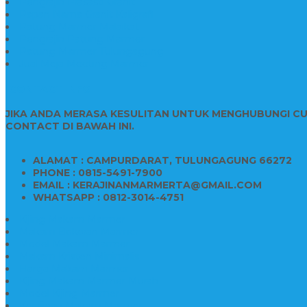
Pengrajin Prasasti Granit
Papan Nama Granit Kaligrafi
Patung Marmer Malaikat
Pengrajin Patung Marmer
Patung Marmer Tulungagung
Jual Meja Meeting Marmer
CONTACT INFO
JIKA ANDA MERASA KESULITAN UNTUK MENGHUBUNGI C
CONTACT DI BAWAH INI.
ALAMAT : CAMPURDARAT, TULUNGAGUNG 66272
PHONE : 0815-5491-7900
EMAIL : KERAJINANMARMERTA@GMAIL.COM
WHATSAPP : 0812-3014-4751
Kijing Makam Marmer
Makam Bokoran Marmer
Model Makam Marmer
Makam Kristen Minimalis
Harga Makam Marmer
Kijing Makam Marmer Murah
Model Kijing Marmer
Kerajinan Makam Marmer