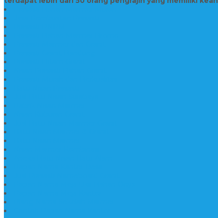
terdapat lebih dari 50 orang pengrajin yang memiliki kea
Prasasti Bahan Marmer Murah
Jasa Pembuatan Prasasti
Prasasti PNPM
Prasasti Bahan Marmer Bromo
Prasasti Marmer dan Granit
Prasasti Granit Bandung
Prasasti Hitam Granit
Nisan Prasasti Bahan Granit
Prasasti Murah dan Berkualitas
Batu Nisan Prasasti
Jual Batu Nisan Surabaya
Pabrik Nisan Marmer
Nisan Kuburan Granit
Jual Batu Nisan Marmer Granit
Batu Nisan Marmer & Granit
Batu Nisan Marmer
Nisan Marmer Kombinasi
Aneka Batu Nisan Batu Alam
Papan Nama Kantor Desa
Jual Prasasti Nameboard Granit
Papan Nama Meja Ukir Bahan Onyx
Papan Nama Meja Kantor
Plang Nama Sekolah Marmer
Contoh Papan Nama Kantor