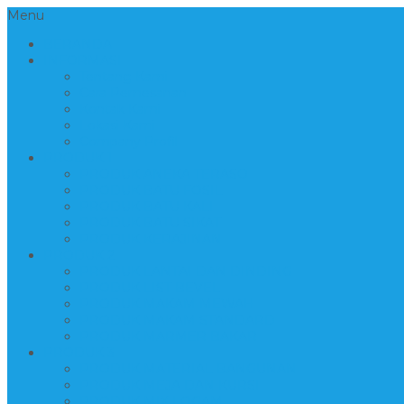
Menu
BERANDA
INFORMASI
Tentang Kami
Cara Pemesanan
Kontak Kami
Lokasi Kami
Company Profil
PRODUK 1
PRODUK ANEKA TERASO
PRODUK BATU FOSIL
PRODUK BATU KALI
PRODUK BATU SIKAT
PRODUK KERAJINAN
PRODUK 2
PRODUK LANTAI DAN DINDING
PRODUK LIST BEVEL
PRODUK MAKAM MEWAH
PRODUK MAKAM STANDARD
PRODUK MARMER BAKAR
PRODUK 3
PRODUK MATERIAL BANGUNAN
PRODUK MEJA DAN KURSI
PRODUK MIX LOGAM