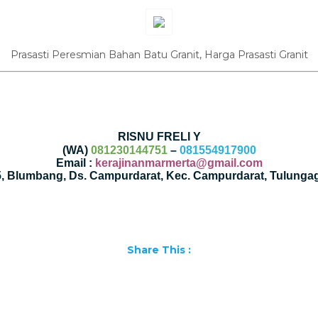
Prasasti Peresmian Bahan Batu Granit, Harga Prasasti Granit
RISNU FRELI Y
(WA)
081230144751
–
081554917900
Email :
kerajinanmarmerta@gmail.com
35, Blumbang, Ds. Campurdarat, Kec. Campurdarat, Tulunga
Share This :
Facebook