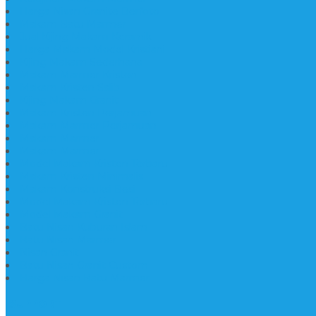
Harga Nisan Granite Berfoto
Makam Batu Marmer
Jual Kijing Makam Keramik
Harga Makam Model Kristiani
Kijing Makam Sederhana
Makam Marmer Kristen
Makam Kristen Salib
Kijing Makam Granit
Makam Kristen Perjamuan
Makam Marmer Perjamuan
Makam Marmer
Makam Marmer
Model Makam Kristen Terbaru
Makam Kristen Minimalis
Makam Konstruksi Besi
Model Makam Kristen Terbaru
Model Makam Granit
Batu Nisan Kuburan Islam
Batu Nisan Marmer
Nisan Granit
Batu Nisan Granit Custom
Harga Nisan Batu Marmer
SUPPORT