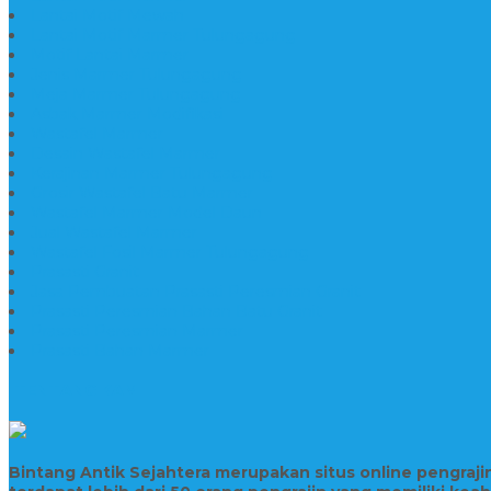
Lantai Motif Mewah
Lantai Motif Marmer Tulungagung
Motif Lantai Marmer
Jenis Marmer Tulungagung
Meja Marmer Tulungagung
Asbak Marmer Modifikasi
Wastafel Marmer
Desain Wastafel Marmer
Kerajinan Marmer Tulungagung
Grosir Wastafel Batu Marmer
Wastafel Marmer Model Daun
Jual Wastafel Marmer
Wastafel Fosil Marmer Tulungagung
Prasasti Granit
Jasa Pembuatan Prasasti Peresmian Granit
Prasasti Peresmian Bahan Batu Granit
Prasasti Peresmian Marmer
Prasasti Bahan Marmer
TENTANG KAMI
Bintang Antik Sejahtera merupakan situs online pengraj