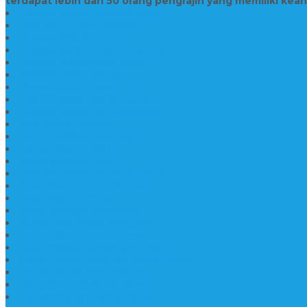
terdapat lebih dari 50 orang pengrajin yang memiliki kea
Prasasti Bahan Marmer Murah
Jasa Pembuatan Prasasti
Prasasti PNPM
Prasasti Bahan Marmer Bromo
Prasasti Marmer dan Granit
Prasasti Granit Bandung
Prasasti Hitam Granit
Nisan Prasasti Bahan Granit
Prasasti Murah dan Berkualitas
Batu Nisan Prasasti
Jual Batu Nisan Surabaya
Pabrik Nisan Marmer
Nisan Kuburan Granit
Jual Batu Nisan Marmer Granit
Batu Nisan Marmer & Granit
Batu Nisan Marmer
Nisan Marmer Kombinasi
Aneka Batu Nisan Batu Alam
Papan Nama Kantor Desa
Jual Prasasti Nameboard Granit
Papan Nama Meja Ukir Bahan Onyx
Papan Nama Meja Kantor
Plang Nama Sekolah Marmer
Contoh Papan Nama Kantor