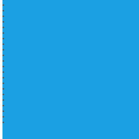
Harga Nisan Granite Berfoto
Makam Batu Marmer
Jual Kijing Makam Keramik
Harga Makam Model Kristiani
Kijing Makam Sederhana
Makam Marmer Kristen
Makam Kristen Salib
Kijing Makam Granit
Makam Kristen Perjamuan
Makam Marmer Perjamuan
Makam Marmer
Makam Marmer
Model Makam Kristen Terbaru
Makam Kristen Minimalis
Makam Konstruksi Besi
Model Makam Kristen Terbaru
Model Makam Granit
Batu Nisan Kuburan Islam
Batu Nisan Marmer
Nisan Granit
Batu Nisan Granit Custom
Harga Nisan Batu Marmer
SUPPORT