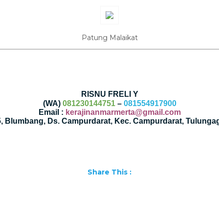
Patung Malaikat
RISNU FRELI Y
(WA)
081230144751
–
081554917900
Email :
kerajinanmarmerta@gmail.com
35, Blumbang, Ds. Campurdarat, Kec. Campurdarat, Tulunga
Share This :
Facebook