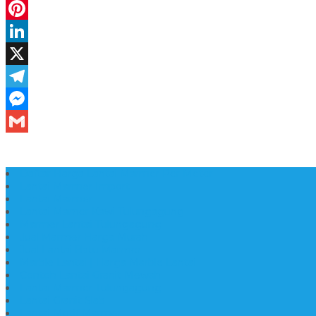
Daftar Harga Lantai Marmer Per Meter
Lantai Marmer Import
Lantai Marmer
Lantai Mamer Kawi Tulungagung
Marmer Lantai Tulungagung
Jual Marmer Harga Murah
Jual Lantai Batu Marmer
Marble Lantai | Harga Marble Lantai
Contoh Lantai Granit Mewah
Lantai Marmer Tulungagung
Lantai Granit Slab
Lantai Motif Marmer