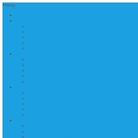
Menu
BERANDA
INFORMASI
Tentang Kami
Cara Pemesanan
Kontak Kami
Lokasi Kami
Company Profil
PRODUK 1
PRODUK ANEKA TERASO
PRODUK BATU FOSIL
PRODUK BATU KALI
PRODUK BATU SIKAT
PRODUK KERAJINAN
PRODUK 2
PRODUK LANTAI DAN DINDING
PRODUK LIST BEVEL
PRODUK MAKAM MEWAH
PRODUK MAKAM STANDARD
PRODUK MARMER BAKAR
PRODUK 3
PRODUK MATERIAL BANGUNAN
PRODUK MEJA DAN KURSI
PRODUK MIX LOGAM