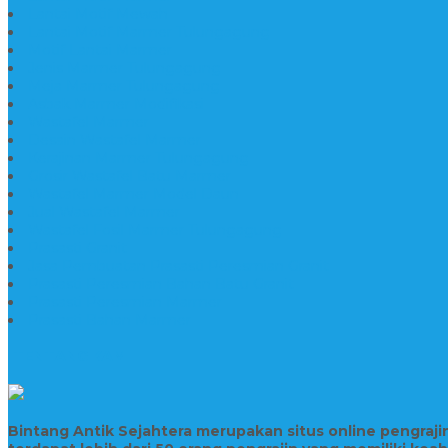
Lantai Motif Mewah
Lantai Motif Marmer Tulungagung
Motif Lantai Marmer
Jenis Marmer Tulungagung
Meja Marmer Tulungagung
Asbak Marmer Modifikasi
Wastafel Marmer
Desain Wastafel Marmer
Kerajinan Marmer Tulungagung
Grosir Wastafel Batu Marmer
Wastafel Marmer Model Daun
Jual Wastafel Marmer
Wastafel Fosil Marmer Tulungagung
Prasasti Granit
Jasa Pembuatan Prasasti Peresmian Granit
Prasasti Peresmian Bahan Batu Granit
Prasasti Peresmian Marmer
Prasasti Bahan Marmer
TENTANG KAMI
Bintang Antik Sejahtera merupakan situs online pengraj