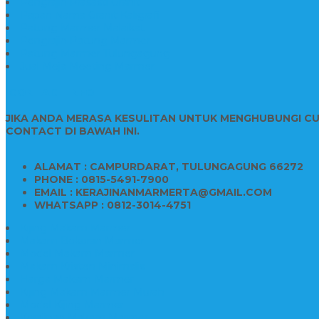
Pengrajin Prasasti Granit
Papan Nama Granit Kaligrafi
Patung Marmer Malaikat
Pengrajin Patung Marmer
Patung Marmer Tulungagung
Jual Meja Meeting Marmer
CONTACT INFO
JIKA ANDA MERASA KESULITAN UNTUK MENGHUBUNGI C
CONTACT DI BAWAH INI.
ALAMAT : CAMPURDARAT, TULUNGAGUNG 66272
PHONE : 0815-5491-7900
EMAIL : KERAJINANMARMERTA@GMAIL.COM
WHATSAPP : 0812-3014-4751
Kijing Makam Marmer
Makam Bokoran Marmer
Model Makam Marmer
Makam Kristen Minimalis
Harga Makam Marmer
Kijing Makam Marmer Murah
Model Kijing Marmer
Kerajinan Makam Marmer