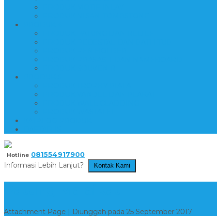
PRODUK MOTIF INLAY
PRODUK NISAN-TOMBSTONE
PRODUK 4
PRODUK PATUNG DAN RELIEF
PRODUK PEDESTAL DAN BATH TUB
PRODUK PEN HOLDER
PRODUK PRASASTI DAN NAMEBOARD
PRODUK SOUVENIR
PRODUK 5
PRODUK TROPHY PIALA
PRODUK VANDEL DAN PLAKAT
PRODUK WALL CLADDING
PRODUK WASTAFEL
KATALOG PRODUK
DAFTAR ISI
081554917900
Hotline
Informasi Lebih Lanjut?
Kontak Kami
Patung Malaikat
Attachment Page | Diunggah pada 25 September 2017