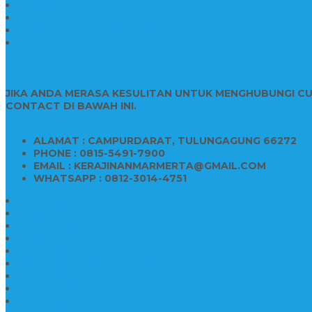
Patung Marmer Malaikat
Pengrajin Patung Marmer
Patung Marmer Tulungagung
Jual Meja Meeting Marmer
CONTACT INFO
JIKA ANDA MERASA KESULITAN UNTUK MENGHUBUNGI C
CONTACT DI BAWAH INI.
ALAMAT : CAMPURDARAT, TULUNGAGUNG 66272
PHONE : 0815-5491-7900
EMAIL : KERAJINANMARMERTA@GMAIL.COM
WHATSAPP : 0812-3014-4751
Kijing Makam Marmer
Makam Bokoran Marmer
Model Makam Marmer
Makam Kristen Minimalis
Harga Makam Marmer
Kijing Makam Marmer Murah
Model Kijing Marmer
Kerajinan Makam Marmer
Harga Nisan Granite Berfoto