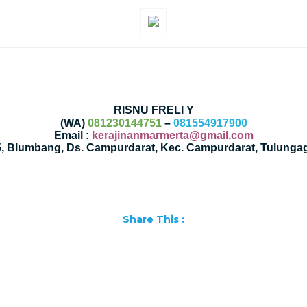
RISNU FRELI Y
(WA)
081230144751
–
081554917900
Email :
kerajinanmarmerta@gmail.com
35, Blumbang, Ds. Campurdarat, Kec. Campurdarat, Tulunga
Share This :
Facebook
WhatsApp