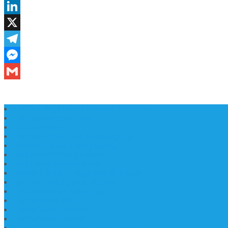
Daftar Harga Lantai Marmer Per Meter
Lantai Marmer Import
Lantai Marmer
Lantai Mamer Kawi Tulungagung
Marmer Lantai Tulungagung
Jual Marmer Harga Murah
Jual Lantai Batu Marmer
Marble Lantai | Harga Marble Lantai
Contoh Lantai Granit Mewah
Lantai Marmer Tulungagung
Lantai Granit Slab
Lantai Motif Marmer
Lantai Motif Mewah
Lantai Motif Marmer Tulungagung