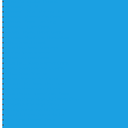
Jasa Pembuatan Prasasti
Prasasti PNPM
Prasasti Bahan Marmer Bromo
Prasasti Marmer dan Granit
Prasasti Granit Bandung
Prasasti Hitam Granit
Nisan Prasasti Bahan Granit
Prasasti Murah dan Berkualitas
Batu Nisan Prasasti
Jual Batu Nisan Surabaya
Pabrik Nisan Marmer
Nisan Kuburan Granit
Jual Batu Nisan Marmer Granit
Batu Nisan Marmer & Granit
Batu Nisan Marmer
Nisan Marmer Kombinasi
Aneka Batu Nisan Batu Alam
Papan Nama Kantor Desa
Jual Prasasti Nameboard Granit
Papan Nama Meja Ukir Bahan Onyx
Papan Nama Meja Kantor
Plang Nama Sekolah Marmer
Contoh Papan Nama Kantor
Pengrajin Prasasti Granit
Papan Nama Granit Kaligrafi