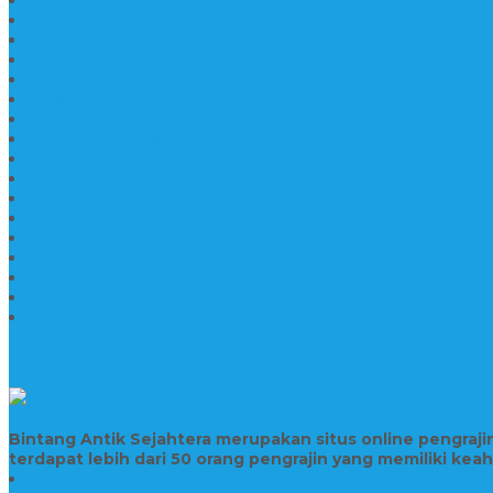
Motif Lantai Marmer
Jenis Marmer Tulungagung
Meja Marmer Tulungagung
Asbak Marmer Modifikasi
Wastafel Marmer
Desain Wastafel Marmer
Kerajinan Marmer Tulungagung
Grosir Wastafel Batu Marmer
Wastafel Marmer Model Daun
Jual Wastafel Marmer
Wastafel Fosil Marmer Tulungagung
Prasasti Granit
Jasa Pembuatan Prasasti Peresmian Granit
Prasasti Peresmian Bahan Batu Granit
Prasasti Peresmian Marmer
Prasasti Bahan Marmer
TENTANG KAMI
Bintang Antik Sejahtera merupakan situs online pengraj
terdapat lebih dari 50 orang pengrajin yang memiliki kea
Prasasti Bahan Marmer Murah