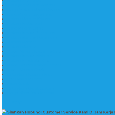
Makam Batu Marmer
Jual Kijing Makam Keramik
Harga Makam Model Kristiani
Kijing Makam Sederhana
Makam Marmer Kristen
Makam Kristen Salib
Kijing Makam Granit
Makam Kristen Perjamuan
Makam Marmer Perjamuan
Makam Marmer
Makam Marmer
Model Makam Kristen Terbaru
Makam Kristen Minimalis
Makam Konstruksi Besi
Model Makam Kristen Terbaru
Model Makam Granit
Batu Nisan Kuburan Islam
Batu Nisan Marmer
Nisan Granit
Batu Nisan Granit Custom
Harga Nisan Batu Marmer
SUPPORT
Silahkan Hubungi Customer Service Kami Di Jam Kerja