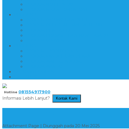
PRODUK MOTIF INLAY
PRODUK NISAN-TOMBSTONE
PRODUK 4
PRODUK PATUNG DAN RELIEF
PRODUK PEDESTAL DAN BATH TUB
PRODUK PEN HOLDER
PRODUK PRASASTI DAN NAMEBOARD
PRODUK SOUVENIR
PRODUK 5
PRODUK TROPHY PIALA
PRODUK VANDEL DAN PLAKAT
PRODUK WALL CLADDING
PRODUK WASTAFEL
KATALOG PRODUK
DAFTAR ISI
081554917900
Hotline
Informasi Lebih Lanjut?
Kontak Kami
batu marmer onyx Tulungagu
Attachment Page | Diunggah pada 20 Mei 2025