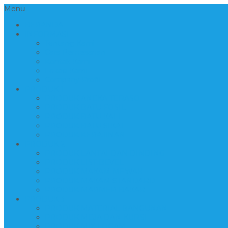
Menu
BERANDA
INFORMASI
Tentang Kami
Cara Pemesanan
Kontak Kami
Lokasi Kami
Company Profil
PRODUK 1
PRODUK ANEKA TERASO
PRODUK BATU FOSIL
PRODUK BATU KALI
PRODUK BATU SIKAT
PRODUK KERAJINAN
PRODUK 2
PRODUK LANTAI DAN DINDING
PRODUK LIST BEVEL
PRODUK MAKAM MEWAH
PRODUK MAKAM STANDARD
PRODUK MARMER BAKAR
PRODUK 3
PRODUK MATERIAL BANGUNAN
PRODUK MEJA DAN KURSI
PRODUK MIX LOGAM