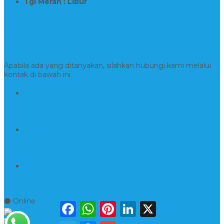
Tgl Merah : Libur
Copyright © BINTANG ANTIK SEJAHTERA 2022 - All Rights
Reserved
Kontak Kami
Apabila ada yang ditanyakan, silahkan hubungi kami melalui
kontak di bawah ini.
Hotline
081554917900
Whatsapp
081230144751
Email
kerajinanmarmerta@gmail.com
⚫ Online
Facebook
WhatsApp
Pinterest
LinkedIn
X