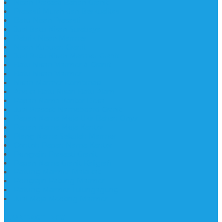
Nisan Prasasti Bahan Granit
Prasasti Murah dan Berkualitas
Batu Nisan Prasasti
Jual Batu Nisan Surabaya
Pabrik Nisan Marmer
Nisan Kuburan Granit
Jual Batu Nisan Marmer Granit
Batu Nisan Marmer & Granit
Batu Nisan Marmer
Nisan Marmer Kombinasi
Aneka Batu Nisan Batu Alam
Papan Nama Kantor Desa
Jual Prasasti Nameboard Granit
Papan Nama Meja Ukir Bahan Onyx
Papan Nama Meja Kantor
Plang Nama Sekolah Marmer
Contoh Papan Nama Kantor
Pengrajin Prasasti Granit
Papan Nama Granit Kaligrafi
Patung Marmer Malaikat
Pengrajin Patung Marmer
Patung Marmer Tulungagung
Jual Meja Meeting Marmer
CONTACT INFO