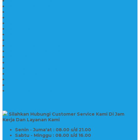
Makam Marmer Kristen
Makam Kristen Salib
Kijing Makam Granit
Makam Kristen Perjamuan
Makam Marmer Perjamuan
Makam Marmer
Makam Marmer
Model Makam Kristen Terbaru
Makam Kristen Minimalis
Makam Konstruksi Besi
Model Makam Kristen Terbaru
Model Makam Granit
Batu Nisan Kuburan Islam
Batu Nisan Marmer
Nisan Granit
Batu Nisan Granit Custom
Harga Nisan Batu Marmer
SUPPORT
Silahkan Hubungi Customer Service Kami Di Jam
Kerja Dan Layanan Kami
Senin - Juma'at : 08.00 s/d 21.00
Sabtu - Minggu : 08.00 s/d 16.00