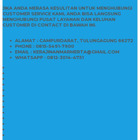
JIKA ANDA MERASA KESULITAN UNTUK MENGHUBUNGI
CUSTOMER SERVICE KAMI, ANDA BISA LANGSUNG
MENGHUBUNGI PUSAT LAYANAN DAN KELUHAN
CUSTOMER DI CONTACT DI BAWAH INI.
ALAMAT : CAMPURDARAT, TULUNGAGUNG 66272
PHONE : 0815-5491-7900
EMAIL : KERAJINANMARMERTA@GMAIL.COM
WHATSAPP : 0812-3014-4751
Kijing Makam Marmer
Makam Bokoran Marmer
Model Makam Marmer
Makam Kristen Minimalis
Harga Makam Marmer
Kijing Makam Marmer Murah
Model Kijing Marmer
Kerajinan Makam Marmer
Harga Nisan Granite Berfoto
Makam Batu Marmer
Jual Kijing Makam Keramik
Harga Makam Model Kristiani
Kijing Makam Sederhana