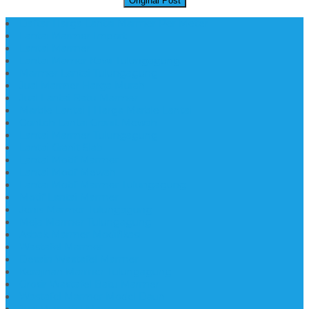
Original Post
Daftar Harga Lantai Marmer Per Meter
Lantai Marmer Import
Lantai Marmer
Lantai Mamer Kawi Tulungagung
Marmer Lantai Tulungagung
Jual Marmer Harga Murah
Jual Lantai Batu Marmer
Marble Lantai | Harga Marble Lantai
Contoh Lantai Granit Mewah
Lantai Marmer Tulungagung
Lantai Granit Slab
Lantai Motif Marmer
Lantai Motif Mewah
Lantai Motif Marmer Tulungagung
Motif Lantai Marmer
Jenis Marmer Tulungagung
Meja Marmer Tulungagung
Asbak Marmer Modifikasi
Wastafel Marmer
Desain Wastafel Marmer
Kerajinan Marmer Tulungagung
Grosir Wastafel Batu Marmer
Wastafel Marmer Model Daun
Jual Wastafel Marmer