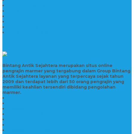
Wastafel Fosil Marmer Tulungagung
Prasasti Granit
Jasa Pembuatan Prasasti Peresmian Granit
Prasasti Peresmian Bahan Batu Granit
Prasasti Peresmian Marmer
Prasasti Bahan Marmer
TENTANG KAMI
Bintang Antik Sejahtera merupakan situs online
pengrajin marmer yang tergabung dalam Group Bintang
Antik Sejahtera layanan yang terpercaya sejak tahun
2009 dan terdapat lebih dari 50 orang pengrajin yang
memiliki keahlian tersendiri dibidang pengolahan
marmer.
Prasasti Bahan Marmer Murah
Jasa Pembuatan Prasasti
Prasasti PNPM
Prasasti Bahan Marmer Bromo
Prasasti Marmer dan Granit
Prasasti Granit Bandung
Prasasti Hitam Granit