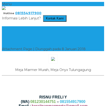
Menu
081554917900
Hotline
Informasi Lebih Lanjut?
Kontak Kami
Meja Marmer Murah, Meja
Onyx Tulungagung
Attachment Page | Diunggah pada 8 Januari 2018
Meja Marmer Murah, Meja Onyx Tulungagung
RISNU FRELI Y
(WA)
081230144751
–
081554917900
Email :
kerajinanmarmerta@gmail.com