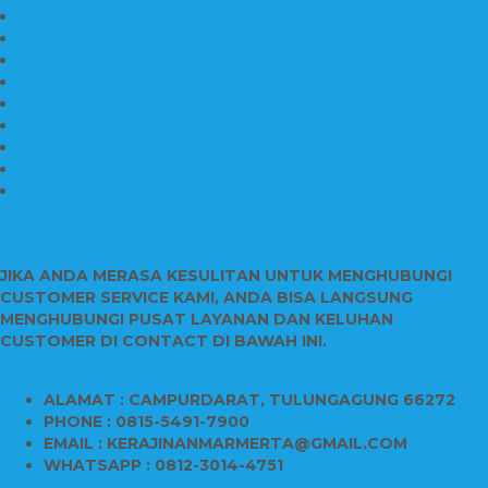
Papan Nama Meja Kantor
Plang Nama Sekolah Marmer
Contoh Papan Nama Kantor
Pengrajin Prasasti Granit
Papan Nama Granit Kaligrafi
Patung Marmer Malaikat
Pengrajin Patung Marmer
Patung Marmer Tulungagung
Jual Meja Meeting Marmer
CONTACT INFO
JIKA ANDA MERASA KESULITAN UNTUK MENGHUBUNGI
CUSTOMER SERVICE KAMI, ANDA BISA LANGSUNG
MENGHUBUNGI PUSAT LAYANAN DAN KELUHAN
CUSTOMER DI CONTACT DI BAWAH INI.
ALAMAT : CAMPURDARAT, TULUNGAGUNG 66272
PHONE : 0815-5491-7900
EMAIL : KERAJINANMARMERTA@GMAIL.COM
WHATSAPP : 0812-3014-4751