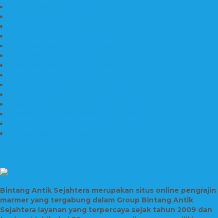
Meja Marmer Tulungagung
Asbak Marmer Modifikasi
Wastafel Marmer
Desain Wastafel Marmer
Kerajinan Marmer Tulungagung
Grosir Wastafel Batu Marmer
Wastafel Marmer Model Daun
Jual Wastafel Marmer
Wastafel Fosil Marmer Tulungagung
Prasasti Granit
Jasa Pembuatan Prasasti Peresmian Granit
Prasasti Peresmian Bahan Batu Granit
Prasasti Peresmian Marmer
Prasasti Bahan Marmer
TENTANG KAMI
Bintang Antik Sejahtera merupakan situs online pengrajin
marmer yang tergabung dalam Group Bintang Antik
Sejahtera layanan yang terpercaya sejak tahun 2009 dan