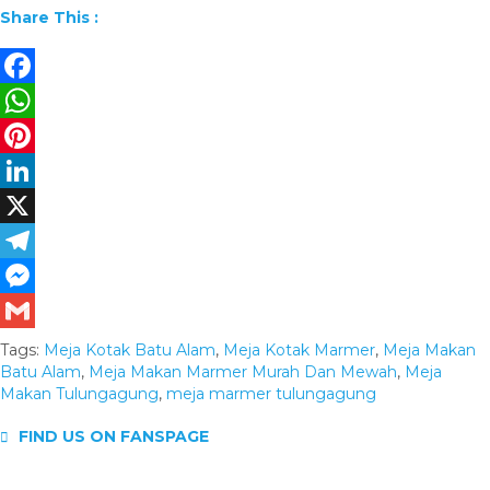
Share This :
Facebook
WhatsApp
Pinterest
LinkedIn
X
Telegram
Messenger
Gmail
Tags:
Meja Kotak Batu Alam
,
Meja Kotak Marmer
,
Meja Makan
Batu Alam
,
Meja Makan Marmer Murah Dan Mewah
,
Meja
Makan Tulungagung
,
meja marmer tulungagung
FIND US ON FANSPAGE