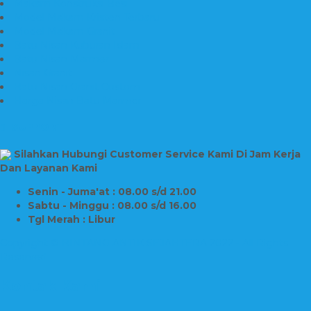
Makam Konstruksi Besi
Model Makam Kristen Terbaru
Model Makam Granit
Batu Nisan Kuburan Islam
Batu Nisan Marmer
Nisan Granit
Batu Nisan Granit Custom
Harga Nisan Batu Marmer
SUPPORT
Silahkan Hubungi Customer Service Kami Di Jam Kerja
Dan Layanan Kami
Senin - Juma'at : 08.00 s/d 21.00
Sabtu - Minggu : 08.00 s/d 16.00
Tgl Merah : Libur
Copyright © BINTANG ANTIK SEJAHTERA 2022 - All Rights
Reserved
Kontak Kami