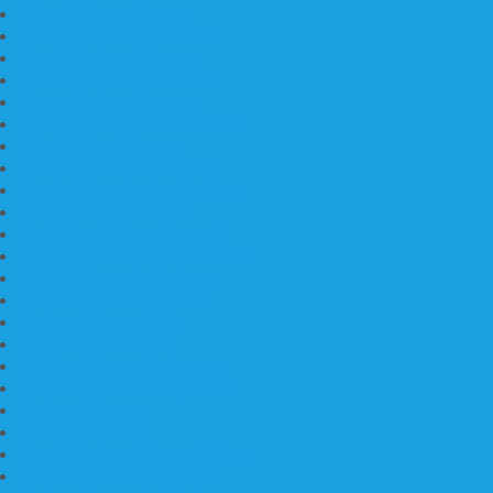
Kijing Makam Marmer
Makam Bokoran Marmer
Model Makam Marmer
Makam Kristen Minimalis
Harga Makam Marmer
Kijing Makam Marmer Murah
Model Kijing Marmer
Kerajinan Makam Marmer
Harga Nisan Granite Berfoto
Makam Batu Marmer
Jual Kijing Makam Keramik
Harga Makam Model Kristiani
Kijing Makam Sederhana
Makam Marmer Kristen
Makam Kristen Salib
Kijing Makam Granit
Makam Kristen Perjamuan
Makam Marmer Perjamuan
Makam Marmer
Makam Marmer
Model Makam Kristen Terbaru
Makam Kristen Minimalis