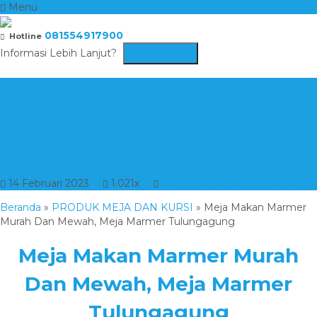
Menu
081554917900
Hotline
Informasi Lebih Lanjut?
Kontak Kami
Meja Makan Marmer Murah
Dan Mewah, Meja Marmer
Tulungagung
14 Februari 2023
1.021x
PRODUK MEJA DAN KURSI
Beranda
»
PRODUK MEJA DAN KURSI
»
Meja Makan Marmer
Murah Dan Mewah, Meja Marmer Tulungagung
Meja Makan Marmer Murah
Dan Mewah, Meja Marmer
Tulungagung