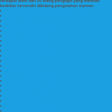
terdapat lebih dari 50 orang pengrajin yang memiliki
keahlian tersendiri dibidang pengolahan marmer.
Prasasti Bahan Marmer Murah
Jasa Pembuatan Prasasti
Prasasti PNPM
Prasasti Bahan Marmer Bromo
Prasasti Marmer dan Granit
Prasasti Granit Bandung
Prasasti Hitam Granit
Nisan Prasasti Bahan Granit
Prasasti Murah dan Berkualitas
Batu Nisan Prasasti
Jual Batu Nisan Surabaya
Pabrik Nisan Marmer
Nisan Kuburan Granit
Jual Batu Nisan Marmer Granit
Batu Nisan Marmer & Granit
Batu Nisan Marmer
Nisan Marmer Kombinasi
Aneka Batu Nisan Batu Alam
Papan Nama Kantor Desa
Jual Prasasti Nameboard Granit
Papan Nama Meja Ukir Bahan Onyx