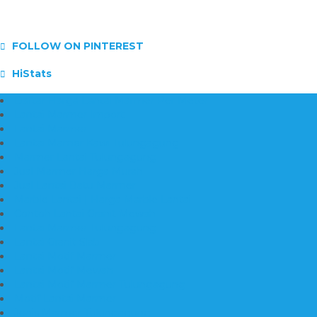
FOLLOW ON PINTEREST
HiStats
Daftar Harga Lantai Marmer Per Meter
Lantai Marmer Import
Lantai Marmer
Lantai Mamer Kawi Tulungagung
Marmer Lantai Tulungagung
Jual Marmer Harga Murah
Jual Lantai Batu Marmer
Marble Lantai | Harga Marble Lantai
Contoh Lantai Granit Mewah
Lantai Marmer Tulungagung
Lantai Granit Slab
Lantai Motif Marmer
Lantai Motif Mewah
Lantai Motif Marmer Tulungagung
Motif Lantai Marmer
Jenis Marmer Tulungagung