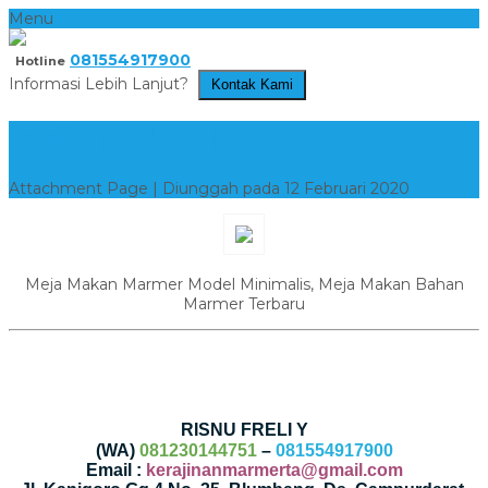
Menu
081554917900
Hotline
Informasi Lebih Lanjut?
Kontak Kami
meja makan1
Attachment Page | Diunggah pada 12 Februari 2020
Meja Makan Marmer Model Minimalis, Meja Makan Bahan
Marmer Terbaru
RISNU FRELI Y
(WA)
081230144751
–
081554917900
Email :
kerajinanmarmerta@gmail.com