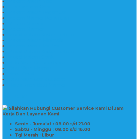
Makam Kristen Salib
Kijing Makam Granit
Makam Kristen Perjamuan
Makam Marmer Perjamuan
Makam Marmer
Makam Marmer
Model Makam Kristen Terbaru
Makam Kristen Minimalis
Makam Konstruksi Besi
Model Makam Kristen Terbaru
Model Makam Granit
Batu Nisan Kuburan Islam
Batu Nisan Marmer
Nisan Granit
Batu Nisan Granit Custom
Harga Nisan Batu Marmer
SUPPORT
Silahkan Hubungi Customer Service Kami Di Jam
Kerja Dan Layanan Kami
Senin - Juma'at : 08.00 s/d 21.00
Sabtu - Minggu : 08.00 s/d 16.00
Tgl Merah : Libur