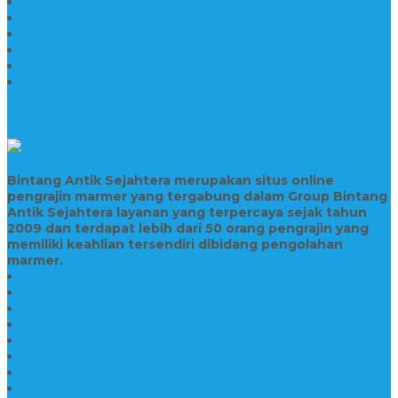
Wastafel Fosil Marmer Tulungagung
Prasasti Granit
Jasa Pembuatan Prasasti Peresmian Granit
Prasasti Peresmian Bahan Batu Granit
Prasasti Peresmian Marmer
Prasasti Bahan Marmer
TENTANG KAMI
Bintang Antik Sejahtera merupakan situs online
pengrajin marmer yang tergabung dalam Group Bintang
Antik Sejahtera layanan yang terpercaya sejak tahun
2009 dan terdapat lebih dari 50 orang pengrajin yang
memiliki keahlian tersendiri dibidang pengolahan
marmer.
Prasasti Bahan Marmer Murah
Jasa Pembuatan Prasasti
Prasasti PNPM
Prasasti Bahan Marmer Bromo
Prasasti Marmer dan Granit
Prasasti Granit Bandung
Prasasti Hitam Granit
Nisan Prasasti Bahan Granit