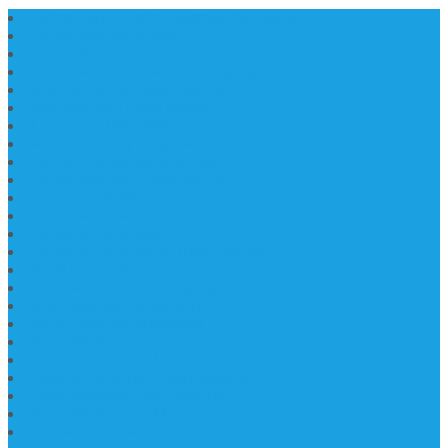
Daftar Harga Lantai Marmer Per Meter
Lantai Marmer Import
Lantai Marmer
Lantai Mamer Kawi Tulungagung
Marmer Lantai Tulungagung
Jual Marmer Harga Murah
Jual Lantai Batu Marmer
Marble Lantai | Harga Marble Lantai
Contoh Lantai Granit Mewah
Lantai Marmer Tulungagung
Lantai Granit Slab
Lantai Motif Marmer
Lantai Motif Mewah
Lantai Motif Marmer Tulungagung
Motif Lantai Marmer
Jenis Marmer Tulungagung
Meja Marmer Tulungagung
Asbak Marmer Modifikasi
Wastafel Marmer
Desain Wastafel Marmer
Kerajinan Marmer Tulungagung
Grosir Wastafel Batu Marmer
Wastafel Marmer Model Daun
Jual Wastafel Marmer