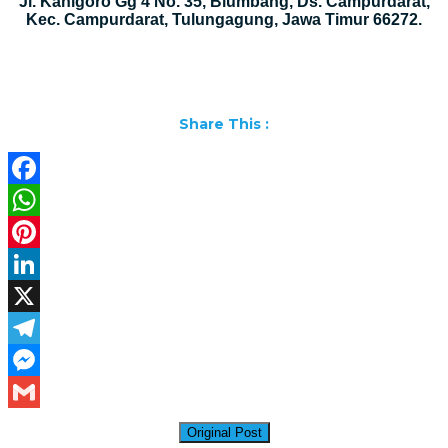
Jl. Kanigoro Gg 4 No. 35, Blumbang, Ds. Campurdarat,
Kec. Campurdarat, Tulungagung, Jawa Timur 66272.
Share This :
Facebook
WhatsApp
Pinterest
LinkedIn
X
Telegram
Messenger
Gmail
Original Post