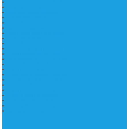
Prasasti Murah dan Berkualitas
Batu Nisan Prasasti
Jual Batu Nisan Surabaya
Pabrik Nisan Marmer
Nisan Kuburan Granit
Jual Batu Nisan Marmer Granit
Batu Nisan Marmer & Granit
Batu Nisan Marmer
Nisan Marmer Kombinasi
Aneka Batu Nisan Batu Alam
Papan Nama Kantor Desa
Jual Prasasti Nameboard Granit
Papan Nama Meja Ukir Bahan Onyx
Papan Nama Meja Kantor
Plang Nama Sekolah Marmer
Contoh Papan Nama Kantor
Pengrajin Prasasti Granit
Papan Nama Granit Kaligrafi
Patung Marmer Malaikat
Pengrajin Patung Marmer
Patung Marmer Tulungagung
Jual Meja Meeting Marmer
CONTACT INFO