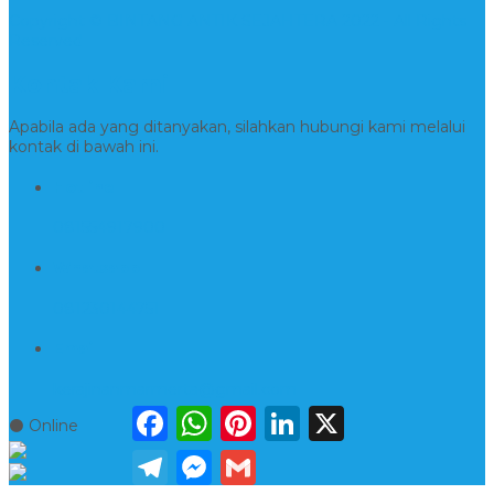
Copyright © BINTANG ANTIK SEJAHTERA 2022 - All Rights
Reserved
Kontak Kami
Apabila ada yang ditanyakan, silahkan hubungi kami melalui
kontak di bawah ini.
Hotline
081554917900
Whatsapp
081230144751
Email
kerajinanmarmerta@gmail.com
Facebook
WhatsApp
Pinterest
LinkedIn
X
⚫ Online
Telegram
Messenger
Gmail