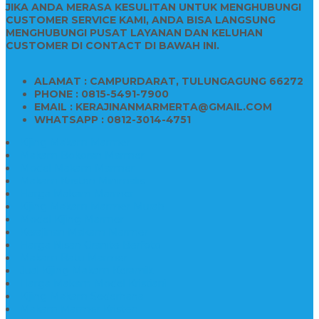
JIKA ANDA MERASA KESULITAN UNTUK MENGHUBUNGI
CUSTOMER SERVICE KAMI, ANDA BISA LANGSUNG
MENGHUBUNGI PUSAT LAYANAN DAN KELUHAN
CUSTOMER DI CONTACT DI BAWAH INI.
ALAMAT : CAMPURDARAT, TULUNGAGUNG 66272
PHONE : 0815-5491-7900
EMAIL : KERAJINANMARMERTA@GMAIL.COM
WHATSAPP : 0812-3014-4751
Kijing Makam Marmer
Makam Bokoran Marmer
Model Makam Marmer
Makam Kristen Minimalis
Harga Makam Marmer
Kijing Makam Marmer Murah
Model Kijing Marmer
Kerajinan Makam Marmer
Harga Nisan Granite Berfoto
Makam Batu Marmer
Jual Kijing Makam Keramik
Harga Makam Model Kristiani
Kijing Makam Sederhana
Makam Marmer Kristen