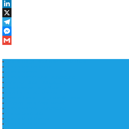
Daftar Harga Lantai Marmer Per Meter
Lantai Marmer Import
Lantai Marmer
Lantai Mamer Kawi Tulungagung
Marmer Lantai Tulungagung
Jual Marmer Harga Murah
Jual Lantai Batu Marmer
Marble Lantai | Harga Marble Lantai
Contoh Lantai Granit Mewah
Lantai Marmer Tulungagung
Lantai Granit Slab
Lantai Motif Marmer
Lantai Motif Mewah
Lantai Motif Marmer Tulungagung