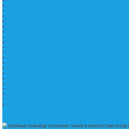
Makam Batu Marmer
Jual Kijing Makam Keramik
Harga Makam Model Kristiani
Kijing Makam Sederhana
Makam Marmer Kristen
Makam Kristen Salib
Kijing Makam Granit
Makam Kristen Perjamuan
Makam Marmer Perjamuan
Makam Marmer
Makam Marmer
Model Makam Kristen Terbaru
Makam Kristen Minimalis
Makam Konstruksi Besi
Model Makam Kristen Terbaru
Model Makam Granit
Batu Nisan Kuburan Islam
Batu Nisan Marmer
Nisan Granit
Batu Nisan Granit Custom
Harga Nisan Batu Marmer
SUPPORT
Silahkan Hubungi Customer Service Kami Di Jam Kerja