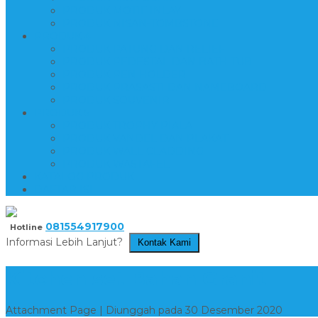
PRODUK MOTIF INLAY
PRODUK NISAN-TOMBSTONE
PRODUK 4
PRODUK PATUNG DAN RELIEF
PRODUK PEDESTAL DAN BATH TUB
PRODUK PEN HOLDER
PRODUK PRASASTI DAN NAMEBOARD
PRODUK SOUVENIR
PRODUK 5
PRODUK TROPHY PIALA
PRODUK VANDEL DAN PLAKAT
PRODUK WALL CLADDING
PRODUK WASTAFEL
KATALOG PRODUK
DAFTAR ISI
081554917900
Hotline
Informasi Lebih Lanjut?
Kontak Kami
Kitchen set Bahan Granit
Attachment Page | Diunggah pada 30 Desember 2020