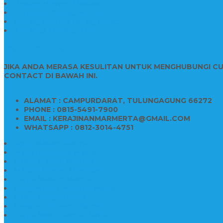
Patung Marmer Malaikat
Pengrajin Patung Marmer
Patung Marmer Tulungagung
Jual Meja Meeting Marmer
CONTACT INFO
JIKA ANDA MERASA KESULITAN UNTUK MENGHUBUNGI C
CONTACT DI BAWAH INI.
ALAMAT : CAMPURDARAT, TULUNGAGUNG 66272
PHONE : 0815-5491-7900
EMAIL : KERAJINANMARMERTA@GMAIL.COM
WHATSAPP : 0812-3014-4751
Kijing Makam Marmer
Makam Bokoran Marmer
Model Makam Marmer
Makam Kristen Minimalis
Harga Makam Marmer
Kijing Makam Marmer Murah
Model Kijing Marmer
Kerajinan Makam Marmer
Harga Nisan Granite Berfoto