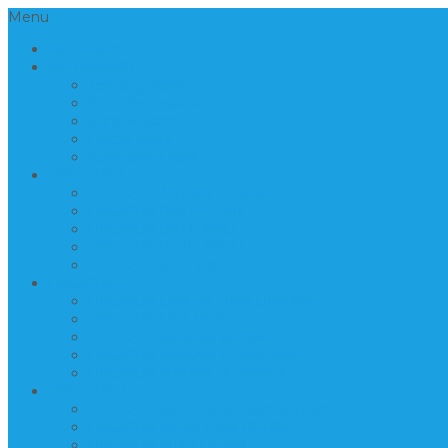
Menu
BERANDA
INFORMASI
Tentang Kami
Cara Pemesanan
Kontak Kami
Lokasi Kami
Company Profil
PRODUK 1
PRODUK ANEKA TERASO
PRODUK BATU FOSIL
PRODUK BATU KALI
PRODUK BATU SIKAT
PRODUK KERAJINAN
PRODUK 2
PRODUK LANTAI DAN DINDING
PRODUK LIST BEVEL
PRODUK MAKAM MEWAH
PRODUK MAKAM STANDARD
PRODUK MARMER BAKAR
PRODUK 3
PRODUK MATERIAL BANGUNAN
PRODUK MEJA DAN KURSI
PRODUK MIX LOGAM