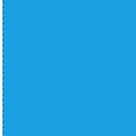
Jasa Pembuatan Prasasti
Prasasti PNPM
Prasasti Bahan Marmer Bromo
Prasasti Marmer dan Granit
Prasasti Granit Bandung
Prasasti Hitam Granit
Nisan Prasasti Bahan Granit
Prasasti Murah dan Berkualitas
Batu Nisan Prasasti
Jual Batu Nisan Surabaya
Pabrik Nisan Marmer
Nisan Kuburan Granit
Jual Batu Nisan Marmer Granit
Batu Nisan Marmer & Granit
Batu Nisan Marmer
Nisan Marmer Kombinasi
Aneka Batu Nisan Batu Alam
Papan Nama Kantor Desa
Jual Prasasti Nameboard Granit
Papan Nama Meja Ukir Bahan Onyx
Papan Nama Meja Kantor
Plang Nama Sekolah Marmer
Contoh Papan Nama Kantor
Pengrajin Prasasti Granit
Papan Nama Granit Kaligrafi