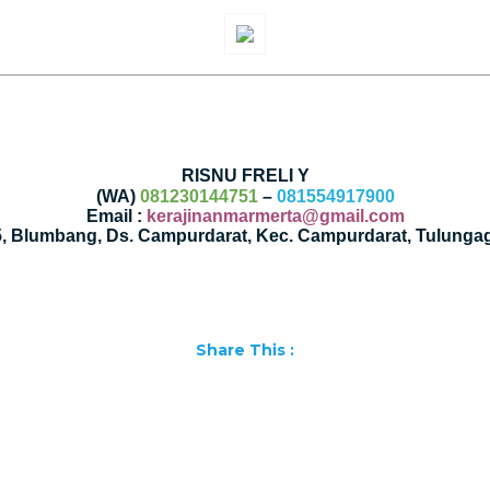
RISNU FRELI Y
(WA)
081230144751
–
081554917900
Email :
kerajinanmarmerta@gmail.com
35, Blumbang, Ds. Campurdarat, Kec. Campurdarat, Tulunga
Share This :
Facebook
WhatsApp