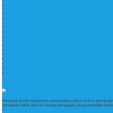
Motif Lantai Marmer
Jenis Marmer Tulungagung
Meja Marmer Tulungagung
Asbak Marmer Modifikasi
Wastafel Marmer
Desain Wastafel Marmer
Kerajinan Marmer Tulungagung
Grosir Wastafel Batu Marmer
Wastafel Marmer Model Daun
Jual Wastafel Marmer
Wastafel Fosil Marmer Tulungagung
Prasasti Granit
Jasa Pembuatan Prasasti Peresmian Granit
Prasasti Peresmian Bahan Batu Granit
Prasasti Peresmian Marmer
Prasasti Bahan Marmer
TENTANG KAMI
Bintang Antik Sejahtera merupakan situs online pengraj
terdapat lebih dari 50 orang pengrajin yang memiliki kea
Prasasti Bahan Marmer Murah