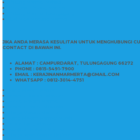
Patung Marmer Malaikat
Pengrajin Patung Marmer
Patung Marmer Tulungagung
Jual Meja Meeting Marmer
CONTACT INFO
JIKA ANDA MERASA KESULITAN UNTUK MENGHUBUNGI C
CONTACT DI BAWAH INI.
ALAMAT : CAMPURDARAT, TULUNGAGUNG 66272
PHONE : 0815-5491-7900
EMAIL : KERAJINANMARMERTA@GMAIL.COM
WHATSAPP : 0812-3014-4751
Kijing Makam Marmer
Makam Bokoran Marmer
Model Makam Marmer
Makam Kristen Minimalis
Harga Makam Marmer
Kijing Makam Marmer Murah
Model Kijing Marmer
Kerajinan Makam Marmer
Harga Nisan Granite Berfoto