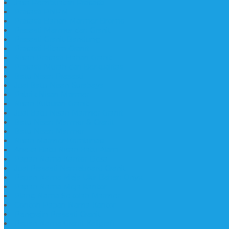
Jasa Pembuatan Prasasti
Prasasti PNPM
Prasasti Bahan Marmer Bromo
Prasasti Marmer dan Granit
Prasasti Granit Bandung
Prasasti Hitam Granit
Nisan Prasasti Bahan Granit
Prasasti Murah dan Berkualitas
Batu Nisan Prasasti
Jual Batu Nisan Surabaya
Pabrik Nisan Marmer
Nisan Kuburan Granit
Jual Batu Nisan Marmer Granit
Batu Nisan Marmer & Granit
Batu Nisan Marmer
Nisan Marmer Kombinasi
Aneka Batu Nisan Batu Alam
Papan Nama Kantor Desa
Jual Prasasti Nameboard Granit
Papan Nama Meja Ukir Bahan Onyx
Papan Nama Meja Kantor
Plang Nama Sekolah Marmer
Contoh Papan Nama Kantor
Pengrajin Prasasti Granit
Papan Nama Granit Kaligrafi