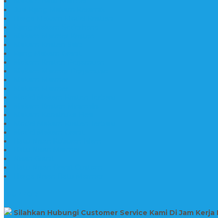
Makam Batu Marmer
Jual Kijing Makam Keramik
Harga Makam Model Kristiani
Kijing Makam Sederhana
Makam Marmer Kristen
Makam Kristen Salib
Kijing Makam Granit
Makam Kristen Perjamuan
Makam Marmer Perjamuan
Makam Marmer
Makam Marmer
Model Makam Kristen Terbaru
Makam Kristen Minimalis
Makam Konstruksi Besi
Model Makam Kristen Terbaru
Model Makam Granit
Batu Nisan Kuburan Islam
Batu Nisan Marmer
Nisan Granit
Batu Nisan Granit Custom
Harga Nisan Batu Marmer
SUPPORT
Silahkan Hubungi Customer Service Kami Di Jam Kerja