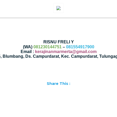
RISNU FRELI Y
(WA)
081230144751
–
081554917900
Email :
kerajinanmarmerta@gmail.com
35, Blumbang, Ds. Campurdarat, Kec. Campurdarat, Tulunga
Share This :
Facebook
WhatsApp