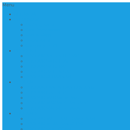
Menu
BERANDA
INFORMASI
Tentang Kami
Cara Pemesanan
Kontak Kami
Lokasi Kami
Company Profil
PRODUK 1
PRODUK ANEKA TERASO
PRODUK BATU FOSIL
PRODUK BATU KALI
PRODUK BATU SIKAT
PRODUK KERAJINAN
PRODUK 2
PRODUK LANTAI DAN DINDING
PRODUK LIST BEVEL
PRODUK MAKAM MEWAH
PRODUK MAKAM STANDARD
PRODUK MARMER BAKAR
PRODUK 3
PRODUK MATERIAL BANGUNAN
PRODUK MEJA DAN KURSI
PRODUK MIX LOGAM