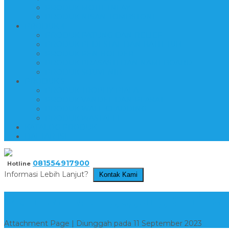
PRODUK MOTIF INLAY
PRODUK NISAN-TOMBSTONE
PRODUK 4
PRODUK PATUNG DAN RELIEF
PRODUK PEDESTAL DAN BATH TUB
PRODUK PEN HOLDER
PRODUK PRASASTI DAN NAMEBOARD
PRODUK SOUVENIR
PRODUK 5
PRODUK TROPHY PIALA
PRODUK VANDEL DAN PLAKAT
PRODUK WALL CLADDING
PRODUK WASTAFEL
KATALOG PRODUK
DAFTAR ISI
081554917900
Hotline
Informasi Lebih Lanjut?
Kontak Kami
Marmer Tulungagung Online (
Attachment Page | Diunggah pada 11 September 2023