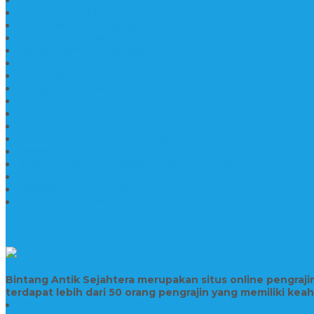
Motif Lantai Marmer
Jenis Marmer Tulungagung
Meja Marmer Tulungagung
Asbak Marmer Modifikasi
Wastafel Marmer
Desain Wastafel Marmer
Kerajinan Marmer Tulungagung
Grosir Wastafel Batu Marmer
Wastafel Marmer Model Daun
Jual Wastafel Marmer
Wastafel Fosil Marmer Tulungagung
Prasasti Granit
Jasa Pembuatan Prasasti Peresmian Granit
Prasasti Peresmian Bahan Batu Granit
Prasasti Peresmian Marmer
Prasasti Bahan Marmer
TENTANG KAMI
Bintang Antik Sejahtera merupakan situs online pengraj
terdapat lebih dari 50 orang pengrajin yang memiliki kea
Prasasti Bahan Marmer Murah