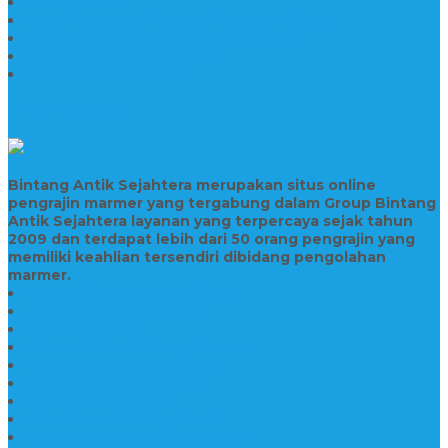
Prasasti Granit
Jasa Pembuatan Prasasti Peresmian Granit
Prasasti Peresmian Bahan Batu Granit
Prasasti Peresmian Marmer
Prasasti Bahan Marmer
TENTANG KAMI
Bintang Antik Sejahtera merupakan situs online
pengrajin marmer yang tergabung dalam Group Bintang
Antik Sejahtera layanan yang terpercaya sejak tahun
2009 dan terdapat lebih dari 50 orang pengrajin yang
memiliki keahlian tersendiri dibidang pengolahan
marmer.
Prasasti Bahan Marmer Murah
Jasa Pembuatan Prasasti
Prasasti PNPM
Prasasti Bahan Marmer Bromo
Prasasti Marmer dan Granit
Prasasti Granit Bandung
Prasasti Hitam Granit
Nisan Prasasti Bahan Granit
Prasasti Murah dan Berkualitas