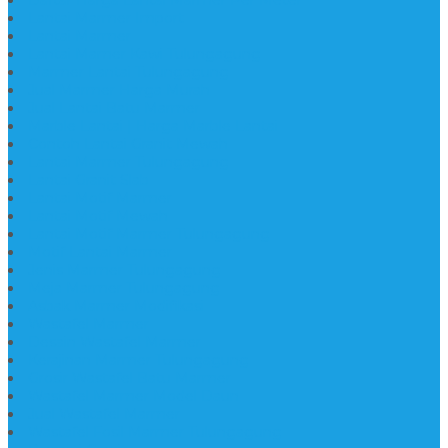
Lantai Marmer Import
Lantai Marmer
Lantai Mamer Kawi Tulungagung
Marmer Lantai Tulungagung
Jual Marmer Harga Murah
Jual Lantai Batu Marmer
Marble Lantai | Harga Marble Lantai
Contoh Lantai Granit Mewah
Lantai Marmer Tulungagung
Lantai Granit Slab
Lantai Motif Marmer
Lantai Motif Mewah
Lantai Motif Marmer Tulungagung
Motif Lantai Marmer
Jenis Marmer Tulungagung
Meja Marmer Tulungagung
Asbak Marmer Modifikasi
Wastafel Marmer
Desain Wastafel Marmer
Kerajinan Marmer Tulungagung
Grosir Wastafel Batu Marmer
Wastafel Marmer Model Daun
Jual Wastafel Marmer
Wastafel Fosil Marmer Tulungagung