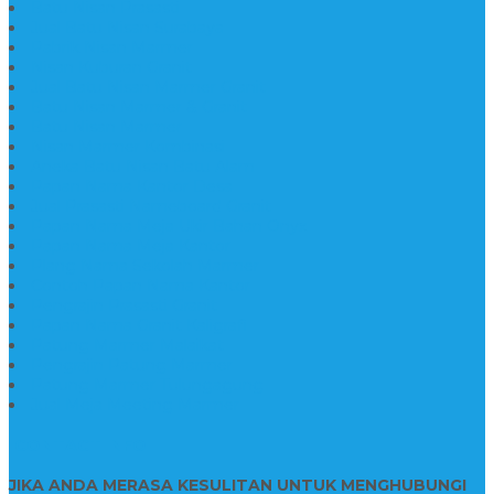
Batu Nisan Prasasti
Jual Batu Nisan Surabaya
Pabrik Nisan Marmer
Nisan Kuburan Granit
Jual Batu Nisan Marmer Granit
Batu Nisan Marmer & Granit
Batu Nisan Marmer
Nisan Marmer Kombinasi
Aneka Batu Nisan Batu Alam
Papan Nama Kantor Desa
Jual Prasasti Nameboard Granit
Papan Nama Meja Ukir Bahan Onyx
Papan Nama Meja Kantor
Plang Nama Sekolah Marmer
Contoh Papan Nama Kantor
Pengrajin Prasasti Granit
Papan Nama Granit Kaligrafi
Patung Marmer Malaikat
Pengrajin Patung Marmer
Patung Marmer Tulungagung
Jual Meja Meeting Marmer
CONTACT INFO
JIKA ANDA MERASA KESULITAN UNTUK MENGHUBUNGI