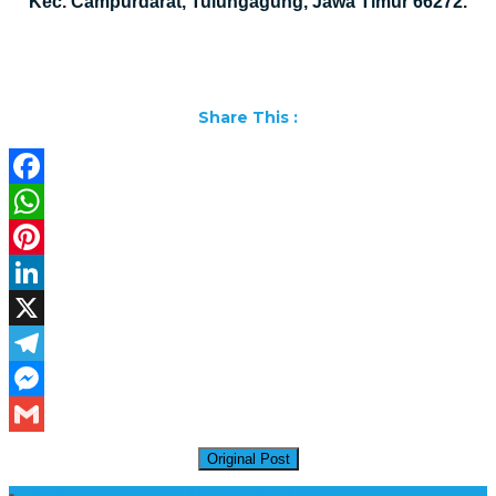
Kec. Campurdarat, Tulungagung, Jawa Timur 66272.
Share This :
Facebook
WhatsApp
Pinterest
LinkedIn
X
Telegram
Messenger
Gmail
Original Post
Daftar Harga Lantai Marmer Per Meter