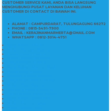
CUSTOMER SERVICE KAMI, ANDA BISA LANGSUNG
MENGHUBUNGI PUSAT LAYANAN DAN KELUHAN
CUSTOMER DI CONTACT DI BAWAH INI.
ALAMAT : CAMPURDARAT, TULUNGAGUNG 66272
PHONE : 0815-5491-7900
EMAIL : KERAJINANMARMERTA@GMAIL.COM
WHATSAPP : 0812-3014-4751
Kijing Makam Marmer
Makam Bokoran Marmer
Model Makam Marmer
Makam Kristen Minimalis
Harga Makam Marmer
Kijing Makam Marmer Murah
Model Kijing Marmer
Kerajinan Makam Marmer
Harga Nisan Granite Berfoto
Makam Batu Marmer
Jual Kijing Makam Keramik
Harga Makam Model Kristiani
Kijing Makam Sederhana
Makam Marmer Kristen
Makam Kristen Salib