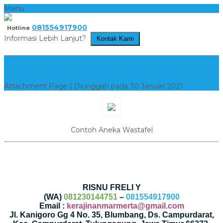
Menu
081554917900
Hotline
Informasi Lebih Lanjut?
Kontak Kami
wastafel
Attachment Page | Diunggah pada 30 Januari 2021
Contoh Aneka Wastafel
RISNU FRELI Y
(WA)
081230144751
–
081554917900
Email :
kerajinanmarmerta@gmail.com
Jl. Kanigoro Gg 4 No. 35, Blumbang, Ds. Campurdarat,