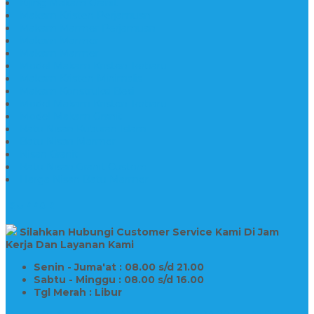
Kijing Makam Granit
Makam Kristen Perjamuan
Makam Marmer Perjamuan
Makam Marmer
Makam Marmer
Model Makam Kristen Terbaru
Makam Kristen Minimalis
Makam Konstruksi Besi
Model Makam Kristen Terbaru
Model Makam Granit
Batu Nisan Kuburan Islam
Batu Nisan Marmer
Nisan Granit
Batu Nisan Granit Custom
Harga Nisan Batu Marmer
SUPPORT
Silahkan Hubungi Customer Service Kami Di Jam
Kerja Dan Layanan Kami
Senin - Juma'at : 08.00 s/d 21.00
Sabtu - Minggu : 08.00 s/d 16.00
Tgl Merah : Libur