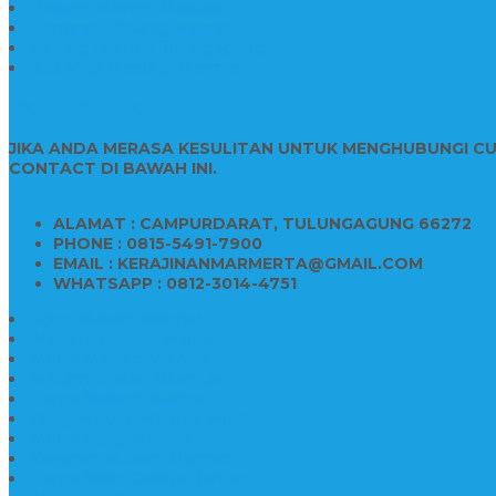
Patung Marmer Malaikat
Pengrajin Patung Marmer
Patung Marmer Tulungagung
Jual Meja Meeting Marmer
CONTACT INFO
JIKA ANDA MERASA KESULITAN UNTUK MENGHUBUNGI C
CONTACT DI BAWAH INI.
ALAMAT : CAMPURDARAT, TULUNGAGUNG 66272
PHONE : 0815-5491-7900
EMAIL : KERAJINANMARMERTA@GMAIL.COM
WHATSAPP : 0812-3014-4751
Kijing Makam Marmer
Makam Bokoran Marmer
Model Makam Marmer
Makam Kristen Minimalis
Harga Makam Marmer
Kijing Makam Marmer Murah
Model Kijing Marmer
Kerajinan Makam Marmer
Harga Nisan Granite Berfoto