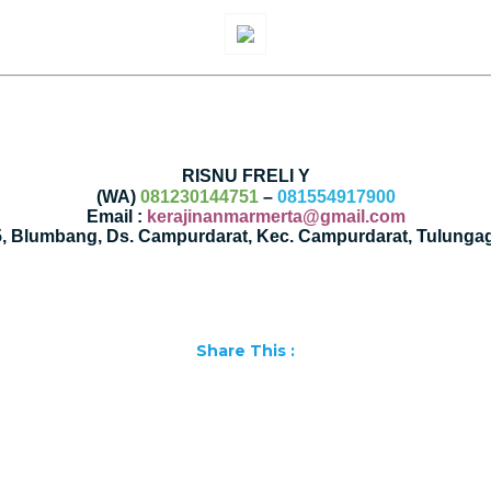
RISNU FRELI Y
(WA)
081230144751
–
081554917900
Email :
kerajinanmarmerta@gmail.com
35, Blumbang, Ds. Campurdarat, Kec. Campurdarat, Tulunga
Share This :
Facebook
WhatsApp