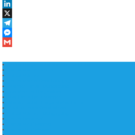
Daftar Harga Lantai Marmer Per Meter
Lantai Marmer Import
Lantai Marmer
Lantai Mamer Kawi Tulungagung
Marmer Lantai Tulungagung
Jual Marmer Harga Murah
Jual Lantai Batu Marmer
Marble Lantai | Harga Marble Lantai
Contoh Lantai Granit Mewah
Lantai Marmer Tulungagung
Lantai Granit Slab
Lantai Motif Marmer
Lantai Motif Mewah
Lantai Motif Marmer Tulungagung