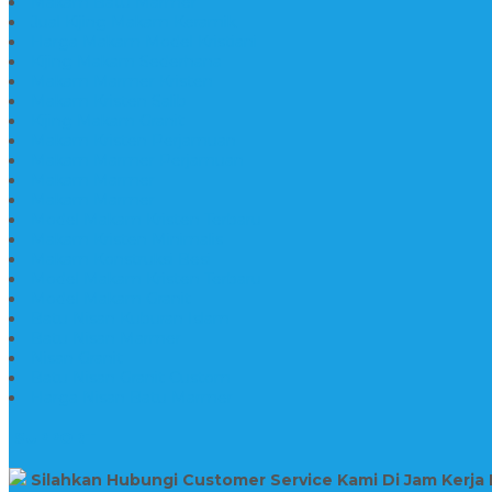
Makam Batu Marmer
Jual Kijing Makam Keramik
Harga Makam Model Kristiani
Kijing Makam Sederhana
Makam Marmer Kristen
Makam Kristen Salib
Kijing Makam Granit
Makam Kristen Perjamuan
Makam Marmer Perjamuan
Makam Marmer
Makam Marmer
Model Makam Kristen Terbaru
Makam Kristen Minimalis
Makam Konstruksi Besi
Model Makam Kristen Terbaru
Model Makam Granit
Batu Nisan Kuburan Islam
Batu Nisan Marmer
Nisan Granit
Batu Nisan Granit Custom
Harga Nisan Batu Marmer
SUPPORT
Silahkan Hubungi Customer Service Kami Di Jam Kerja