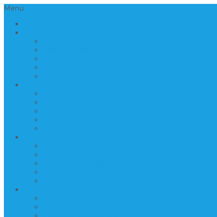
Menu
BERANDA
INFORMASI
Tentang Kami
Cara Pemesanan
Kontak Kami
Lokasi Kami
Company Profil
PRODUK 1
PRODUK ANEKA TERASO
PRODUK BATU FOSIL
PRODUK BATU KALI
PRODUK BATU SIKAT
PRODUK KERAJINAN
PRODUK 2
PRODUK LANTAI DAN DINDING
PRODUK LIST BEVEL
PRODUK MAKAM MEWAH
PRODUK MAKAM STANDARD
PRODUK MARMER BAKAR
PRODUK 3
PRODUK MATERIAL BANGUNAN
PRODUK MEJA DAN KURSI
PRODUK MIX LOGAM