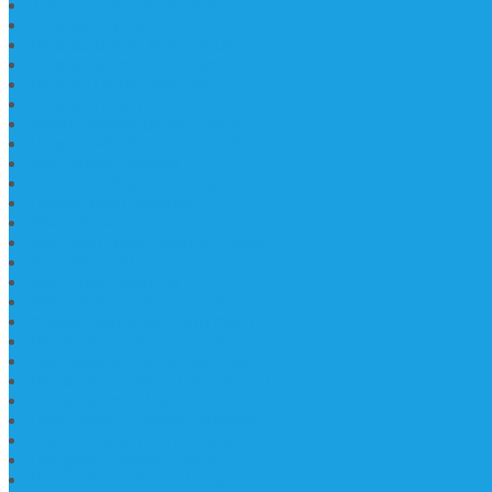
Jasa Pembuatan Prasasti
Prasasti PNPM
Prasasti Bahan Marmer Bromo
Prasasti Marmer dan Granit
Prasasti Granit Bandung
Prasasti Hitam Granit
Nisan Prasasti Bahan Granit
Prasasti Murah dan Berkualitas
Batu Nisan Prasasti
Jual Batu Nisan Surabaya
Pabrik Nisan Marmer
Nisan Kuburan Granit
Jual Batu Nisan Marmer Granit
Batu Nisan Marmer & Granit
Batu Nisan Marmer
Nisan Marmer Kombinasi
Aneka Batu Nisan Batu Alam
Papan Nama Kantor Desa
Jual Prasasti Nameboard Granit
Papan Nama Meja Ukir Bahan Onyx
Papan Nama Meja Kantor
Plang Nama Sekolah Marmer
Contoh Papan Nama Kantor
Pengrajin Prasasti Granit
Papan Nama Granit Kaligrafi