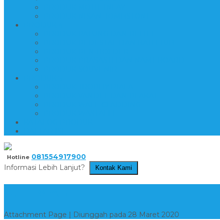
PRODUK MOTIF INLAY
PRODUK NISAN-TOMBSTONE
PRODUK 4
PRODUK PATUNG DAN RELIEF
PRODUK PEDESTAL DAN BATH TUB
PRODUK PEN HOLDER
PRODUK PRASASTI DAN NAMEBOARD
PRODUK SOUVENIR
PRODUK 5
PRODUK TROPHY PIALA
PRODUK VANDEL DAN PLAKAT
PRODUK WALL CLADDING
PRODUK WASTAFEL
KATALOG PRODUK
DAFTAR ISI
081554917900
Hotline
Informasi Lebih Lanjut?
Kontak Kami
UJE MARET 1
Attachment Page | Diunggah pada 28 Maret 2020