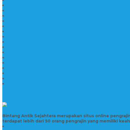
Motif Lantai Marmer
Jenis Marmer Tulungagung
Meja Marmer Tulungagung
Asbak Marmer Modifikasi
Wastafel Marmer
Desain Wastafel Marmer
Kerajinan Marmer Tulungagung
Grosir Wastafel Batu Marmer
Wastafel Marmer Model Daun
Jual Wastafel Marmer
Wastafel Fosil Marmer Tulungagung
Prasasti Granit
Jasa Pembuatan Prasasti Peresmian Granit
Prasasti Peresmian Bahan Batu Granit
Prasasti Peresmian Marmer
Prasasti Bahan Marmer
TENTANG KAMI
Bintang Antik Sejahtera merupakan situs online pengraj
terdapat lebih dari 50 orang pengrajin yang memiliki kea
Prasasti Bahan Marmer Murah