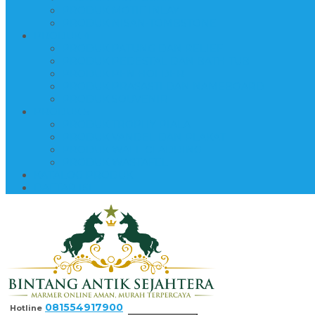
PRODUK MOTIF INLAY
PRODUK NISAN-TOMBSTONE
PRODUK 4
PRODUK PATUNG DAN RELIEF
PRODUK PEDESTAL DAN BATH TUB
PRODUK PEN HOLDER
PRODUK PRASASTI DAN NAMEBOARD
PRODUK SOUVENIR
PRODUK 5
PRODUK TROPHY PIALA
PRODUK VANDEL DAN PLAKAT
PRODUK WALL CLADDING
PRODUK WASTAFEL
KATALOG PRODUK
DAFTAR ISI
081554917900
Hotline