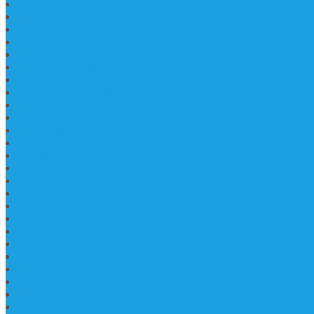
Jual Marmer Harga Murah
Jual Lantai Batu Marmer
Marble Lantai | Harga Marble Lantai
Contoh Lantai Granit Mewah
Lantai Marmer Tulungagung
Lantai Granit Slab
Lantai Motif Marmer
Lantai Motif Mewah
Lantai Motif Marmer Tulungagung
Motif Lantai Marmer
Jenis Marmer Tulungagung
Meja Marmer Tulungagung
Asbak Marmer Modifikasi
Wastafel Marmer
Desain Wastafel Marmer
Kerajinan Marmer Tulungagung
Grosir Wastafel Batu Marmer
Wastafel Marmer Model Daun
Jual Wastafel Marmer
Wastafel Fosil Marmer Tulungagung
Prasasti Granit
Jasa Pembuatan Prasasti Peresmian Granit
Prasasti Peresmian Bahan Batu Granit
Prasasti Peresmian Marmer
Prasasti Bahan Marmer