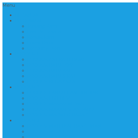
Menu
BERANDA
INFORMASI
Tentang Kami
Cara Pemesanan
Kontak Kami
Lokasi Kami
Company Profil
PRODUK 1
PRODUK ANEKA TERASO
PRODUK BATU FOSIL
PRODUK BATU KALI
PRODUK BATU SIKAT
PRODUK KERAJINAN
PRODUK 2
PRODUK LANTAI DAN DINDING
PRODUK LIST BEVEL
PRODUK MAKAM MEWAH
PRODUK MAKAM STANDARD
PRODUK MARMER BAKAR
PRODUK 3
PRODUK MATERIAL BANGUNAN
PRODUK MEJA DAN KURSI
PRODUK MIX LOGAM