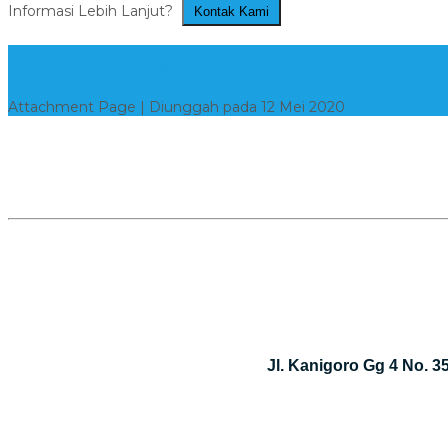
Informasi Lebih Lanjut?
Kontak Kami
makam custom trap 2
Attachment Page | Diunggah pada 12 Mei 2020
Jl. Kanigoro Gg 4 No. 