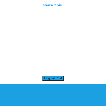
Share This :
Facebook
WhatsApp
Pinterest
LinkedIn
X
Telegram
Messenger
Gmail
Original Post