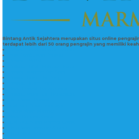
Bintang Antik Sejahtera merupakan situs online pengraj
terdapat lebih dari 50 orang pengrajin yang memiliki kea
Prasasti Bahan Marmer Murah
Jasa Pembuatan Prasasti
Prasasti PNPM
Prasasti Bahan Marmer Bromo
Prasasti Marmer dan Granit
Prasasti Granit Bandung
Prasasti Hitam Granit
Nisan Prasasti Bahan Granit
Prasasti Murah dan Berkualitas
Batu Nisan Prasasti
Jual Batu Nisan Surabaya
Pabrik Nisan Marmer
Nisan Kuburan Granit
Jual Batu Nisan Marmer Granit
Batu Nisan Marmer & Granit
Batu Nisan Marmer