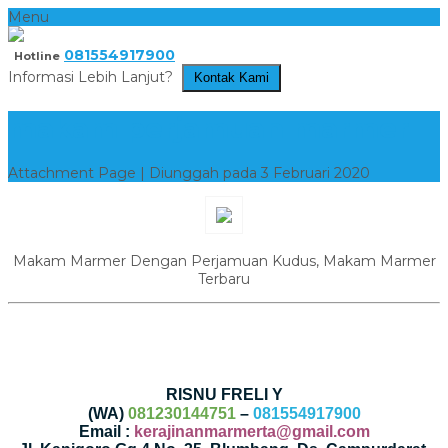
Menu
081554917900
Hotline
Informasi Lebih Lanjut?
Kontak Kami
makam perjamuan marmer
Attachment Page | Diunggah pada 3 Februari 2020
Makam Marmer Dengan Perjamuan Kudus, Makam Marmer
Terbaru
RISNU FRELI Y
(WA)
081230144751
–
081554917900
Email :
kerajinanmarmerta@gmail.com