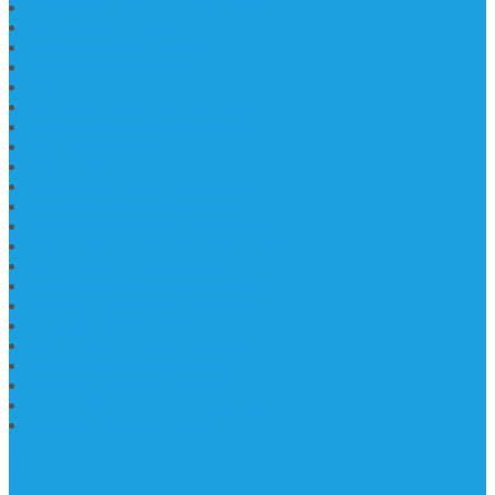
Prasasti Murah dan Berkualitas
Batu Nisan Prasasti
Jual Batu Nisan Surabaya
Pabrik Nisan Marmer
Nisan Kuburan Granit
Jual Batu Nisan Marmer Granit
Batu Nisan Marmer & Granit
Batu Nisan Marmer
Nisan Marmer Kombinasi
Aneka Batu Nisan Batu Alam
Papan Nama Kantor Desa
Jual Prasasti Nameboard Granit
Papan Nama Meja Ukir Bahan Onyx
Papan Nama Meja Kantor
Plang Nama Sekolah Marmer
Contoh Papan Nama Kantor
Pengrajin Prasasti Granit
Papan Nama Granit Kaligrafi
Patung Marmer Malaikat
Pengrajin Patung Marmer
Patung Marmer Tulungagung
Jual Meja Meeting Marmer
CONTACT INFO