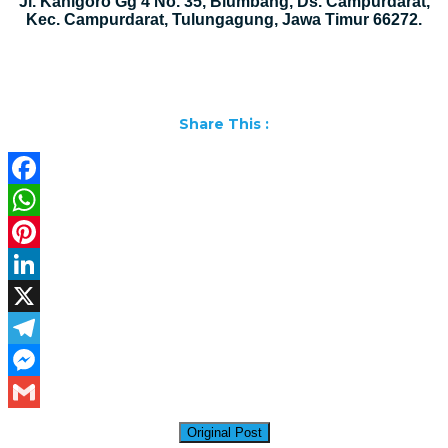
Jl. Kanigoro Gg 4 No. 35, Blumbang, Ds. Campurdarat,
Kec. Campurdarat, Tulungagung, Jawa Timur 66272.
Share This :
Facebook
WhatsApp
Pinterest
LinkedIn
X
Telegram
Messenger
Gmail
Original Post