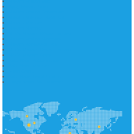
Makam Kristen Salib
Kijing Makam Granit
Makam Kristen Perjamuan
Makam Marmer Perjamuan
Makam Marmer
Makam Marmer
Model Makam Kristen Terbaru
Makam Kristen Minimalis
Makam Konstruksi Besi
Model Makam Kristen Terbaru
Model Makam Granit
Batu Nisan Kuburan Islam
Batu Nisan Marmer
Nisan Granit
Batu Nisan Granit Custom
Harga Nisan Batu Marmer
SUPPORT