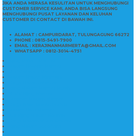
JIKA ANDA MERASA KESULITAN UNTUK MENGHUBUNGI
CUSTOMER SERVICE KAMI, ANDA BISA LANGSUNG
MENGHUBUNGI PUSAT LAYANAN DAN KELUHAN
CUSTOMER DI CONTACT DI BAWAH INI.
ALAMAT : CAMPURDARAT, TULUNGAGUNG 66272
PHONE : 0815-5491-7900
EMAIL : KERAJINANMARMERTA@GMAIL.COM
WHATSAPP : 0812-3014-4751
Kijing Makam Marmer
Makam Bokoran Marmer
Model Makam Marmer
Makam Kristen Minimalis
Harga Makam Marmer
Kijing Makam Marmer Murah
Model Kijing Marmer
Kerajinan Makam Marmer
Harga Nisan Granite Berfoto
Makam Batu Marmer
Jual Kijing Makam Keramik
Harga Makam Model Kristiani
Kijing Makam Sederhana
Makam Marmer Kristen