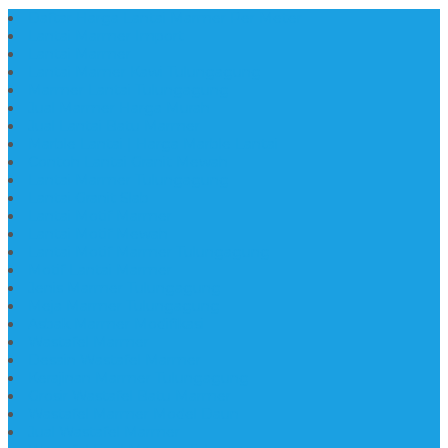
Daftar Harga Lantai Marmer Per Meter
Lantai Marmer Import
Lantai Marmer
Lantai Mamer Kawi Tulungagung
Marmer Lantai Tulungagung
Jual Marmer Harga Murah
Jual Lantai Batu Marmer
Marble Lantai | Harga Marble Lantai
Contoh Lantai Granit Mewah
Lantai Marmer Tulungagung
Lantai Granit Slab
Lantai Motif Marmer
Lantai Motif Mewah
Lantai Motif Marmer Tulungagung
Motif Lantai Marmer
Jenis Marmer Tulungagung
Meja Marmer Tulungagung
Asbak Marmer Modifikasi
Wastafel Marmer
Desain Wastafel Marmer
Kerajinan Marmer Tulungagung
Grosir Wastafel Batu Marmer
Wastafel Marmer Model Daun
Jual Wastafel Marmer