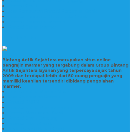
Wastafel Fosil Marmer Tulungagung
Prasasti Granit
Jasa Pembuatan Prasasti Peresmian Granit
Prasasti Peresmian Bahan Batu Granit
Prasasti Peresmian Marmer
Prasasti Bahan Marmer
TENTANG KAMI
Bintang Antik Sejahtera merupakan situs online
pengrajin marmer yang tergabung dalam Group Bintang
Antik Sejahtera layanan yang terpercaya sejak tahun
2009 dan terdapat lebih dari 50 orang pengrajin yang
memiliki keahlian tersendiri dibidang pengolahan
marmer.
Prasasti Bahan Marmer Murah
Jasa Pembuatan Prasasti
Prasasti PNPM
Prasasti Bahan Marmer Bromo
Prasasti Marmer dan Granit
Prasasti Granit Bandung
Prasasti Hitam Granit
Nisan Prasasti Bahan Granit