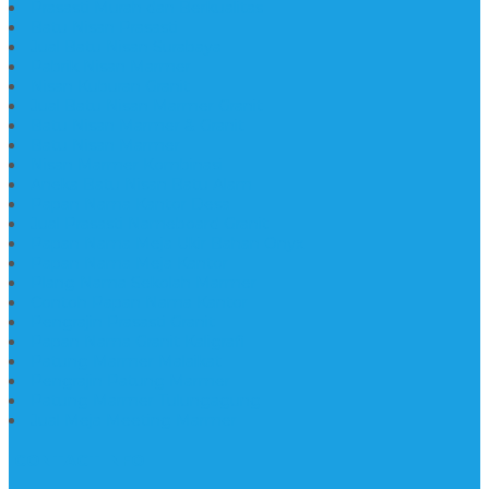
Prasasti Murah dan Berkualitas
Batu Nisan Prasasti
Jual Batu Nisan Surabaya
Pabrik Nisan Marmer
Nisan Kuburan Granit
Jual Batu Nisan Marmer Granit
Batu Nisan Marmer & Granit
Batu Nisan Marmer
Nisan Marmer Kombinasi
Aneka Batu Nisan Batu Alam
Papan Nama Kantor Desa
Jual Prasasti Nameboard Granit
Papan Nama Meja Ukir Bahan Onyx
Papan Nama Meja Kantor
Plang Nama Sekolah Marmer
Contoh Papan Nama Kantor
Pengrajin Prasasti Granit
Papan Nama Granit Kaligrafi
Patung Marmer Malaikat
Pengrajin Patung Marmer
Patung Marmer Tulungagung
Jual Meja Meeting Marmer
CONTACT INFO