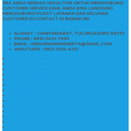
JIKA ANDA MERASA KESULITAN UNTUK MENGHUBUNGI
CUSTOMER SERVICE KAMI, ANDA BISA LANGSUNG
MENGHUBUNGI PUSAT LAYANAN DAN KELUHAN
CUSTOMER DI CONTACT DI BAWAH INI.
ALAMAT : CAMPURDARAT, TULUNGAGUNG 66272
PHONE : 0815-5491-7900
EMAIL : KERAJINANMARMERTA@GMAIL.COM
WHATSAPP : 0812-3014-4751
Kijing Makam Marmer
Makam Bokoran Marmer
Model Makam Marmer
Makam Kristen Minimalis
Harga Makam Marmer
Kijing Makam Marmer Murah
Model Kijing Marmer
Kerajinan Makam Marmer
Harga Nisan Granite Berfoto
Makam Batu Marmer
Jual Kijing Makam Keramik
Harga Makam Model Kristiani
Kijing Makam Sederhana
Makam Marmer Kristen