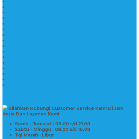
Makam Kristen Salib
Kijing Makam Granit
Makam Kristen Perjamuan
Makam Marmer Perjamuan
Makam Marmer
Makam Marmer
Model Makam Kristen Terbaru
Makam Kristen Minimalis
Makam Konstruksi Besi
Model Makam Kristen Terbaru
Model Makam Granit
Batu Nisan Kuburan Islam
Batu Nisan Marmer
Nisan Granit
Batu Nisan Granit Custom
Harga Nisan Batu Marmer
SUPPORT
Silahkan Hubungi Customer Service Kami Di Jam
Kerja Dan Layanan Kami
Senin - Juma'at : 08.00 s/d 21.00
Sabtu - Minggu : 08.00 s/d 16.00
Tgl Merah : Libur