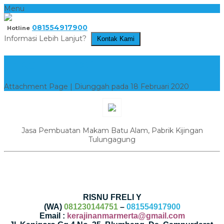
Menu
081554917900
Hotline
Informasi Lebih Lanjut?
Kontak Kami
mkam timor 1
Attachment Page | Diunggah pada 18 Februari 2020
Jasa Pembuatan Makam Batu Alam, Pabrik Kijingan
Tulungagung
RISNU FRELI Y
(WA)
081230144751
–
081554917900
Email :
kerajinanmarmerta@gmail.com