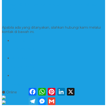
Copyright © BINTANG ANTIK SEJAHTERA 2022 - All Rights
Reserved
Kontak Kami
Apabila ada yang ditanyakan, silahkan hubungi kami melalui
kontak di bawah ini.
Hotline
081554917900
Whatsapp
081230144751
Email
kerajinanmarmerta@gmail.com
Facebook
WhatsApp
Pinterest
LinkedIn
X
⚫ Online
Telegram
Messenger
Gmail