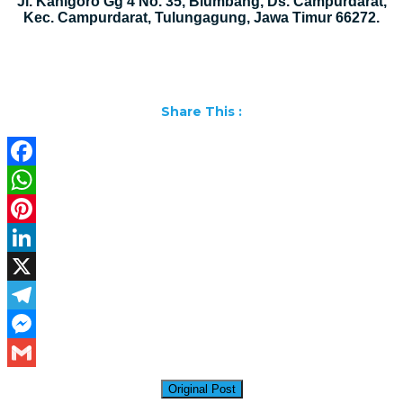
Jl. Kanigoro Gg 4 No. 35, Blumbang, Ds. Campurdarat,
Kec. Campurdarat, Tulungagung, Jawa Timur 66272.
Share This :
Facebook
WhatsApp
Pinterest
LinkedIn
X
Telegram
Messenger
Gmail
Original Post