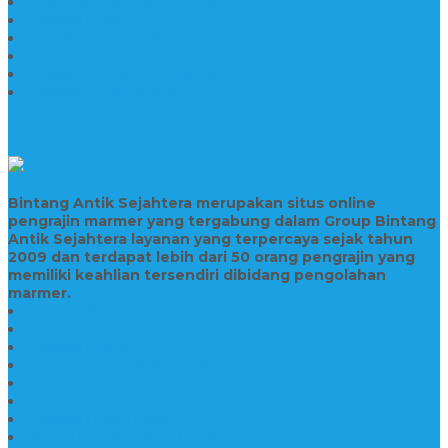
Wastafel Fosil Marmer Tulungagung
Prasasti Granit
Jasa Pembuatan Prasasti Peresmian Granit
Prasasti Peresmian Bahan Batu Granit
Prasasti Peresmian Marmer
Prasasti Bahan Marmer
TENTANG KAMI
Bintang Antik Sejahtera merupakan situs online
pengrajin marmer yang tergabung dalam Group Bintang
Antik Sejahtera layanan yang terpercaya sejak tahun
2009 dan terdapat lebih dari 50 orang pengrajin yang
memiliki keahlian tersendiri dibidang pengolahan
marmer.
Prasasti Bahan Marmer Murah
Jasa Pembuatan Prasasti
Prasasti PNPM
Prasasti Bahan Marmer Bromo
Prasasti Marmer dan Granit
Prasasti Granit Bandung
Prasasti Hitam Granit
Nisan Prasasti Bahan Granit