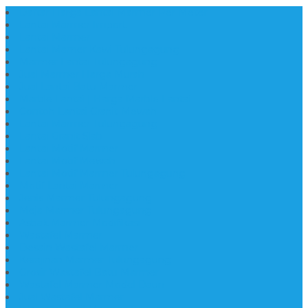
Daftar Harga Lantai Marmer Per Meter
Lantai Marmer Import
Lantai Marmer
Lantai Mamer Kawi Tulungagung
Marmer Lantai Tulungagung
Jual Marmer Harga Murah
Jual Lantai Batu Marmer
Marble Lantai | Harga Marble Lantai
Contoh Lantai Granit Mewah
Lantai Marmer Tulungagung
Lantai Granit Slab
Lantai Motif Marmer
Lantai Motif Mewah
Lantai Motif Marmer Tulungagung
Motif Lantai Marmer
Jenis Marmer Tulungagung
Meja Marmer Tulungagung
Asbak Marmer Modifikasi
Wastafel Marmer
Desain Wastafel Marmer
Kerajinan Marmer Tulungagung
Grosir Wastafel Batu Marmer
Wastafel Marmer Model Daun
Jual Wastafel Marmer