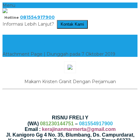
Menu
081554917900
Hotline
Informasi Lebih Lanjut?
Kontak Kami
makam uje kristen
Attachment Page | Diunggah pada 7 Oktober 2019
Makam Kristen Granit Dengan Perjamuan
RISNU FRELI Y
(WA)
081230144751
–
081554917900
Email :
kerajinanmarmerta@gmail.com
Jl. Kanigoro Gg 4 No. 35, Blumbang, Ds. Campurdarat,