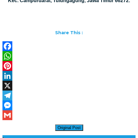
Kec. Campurdarat, Tulungagung, Jawa Timur 66272.
Share This :
Facebook
WhatsApp
Pinterest
LinkedIn
X
Telegram
Messenger
Gmail
Original Post
Daftar Harga Lantai Marmer Per Meter