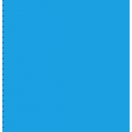
Lantai Marmer Import
Lantai Marmer
Lantai Mamer Kawi Tulungagung
Marmer Lantai Tulungagung
Jual Marmer Harga Murah
Jual Lantai Batu Marmer
Marble Lantai | Harga Marble Lantai
Contoh Lantai Granit Mewah
Lantai Marmer Tulungagung
Lantai Granit Slab
Lantai Motif Marmer
Lantai Motif Mewah
Lantai Motif Marmer Tulungagung
Motif Lantai Marmer
Jenis Marmer Tulungagung
Meja Marmer Tulungagung
Asbak Marmer Modifikasi
Wastafel Marmer
Desain Wastafel Marmer
Kerajinan Marmer Tulungagung
Grosir Wastafel Batu Marmer
Wastafel Marmer Model Daun
Jual Wastafel Marmer
Wastafel Fosil Marmer Tulungagung