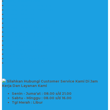
Kijing Makam Granit
Makam Kristen Perjamuan
Makam Marmer Perjamuan
Makam Marmer
Makam Marmer
Model Makam Kristen Terbaru
Makam Kristen Minimalis
Makam Konstruksi Besi
Model Makam Kristen Terbaru
Model Makam Granit
Batu Nisan Kuburan Islam
Batu Nisan Marmer
Nisan Granit
Batu Nisan Granit Custom
Harga Nisan Batu Marmer
SUPPORT
Silahkan Hubungi Customer Service Kami Di Jam
Kerja Dan Layanan Kami
Senin - Juma'at : 08.00 s/d 21.00
Sabtu - Minggu : 08.00 s/d 16.00
Tgl Merah : Libur