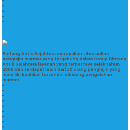
Prasasti Granit
Jasa Pembuatan Prasasti Peresmian Granit
Prasasti Peresmian Bahan Batu Granit
Prasasti Peresmian Marmer
Prasasti Bahan Marmer
TENTANG KAMI
Bintang Antik Sejahtera merupakan situs online
pengrajin marmer yang tergabung dalam Group Bintang
Antik Sejahtera layanan yang terpercaya sejak tahun
2009 dan terdapat lebih dari 50 orang pengrajin yang
memiliki keahlian tersendiri dibidang pengolahan
marmer.
Prasasti Bahan Marmer Murah
Jasa Pembuatan Prasasti
Prasasti PNPM
Prasasti Bahan Marmer Bromo
Prasasti Marmer dan Granit
Prasasti Granit Bandung
Prasasti Hitam Granit
Nisan Prasasti Bahan Granit
Prasasti Murah dan Berkualitas