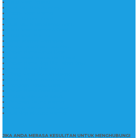
Batu Nisan Prasasti
Jual Batu Nisan Surabaya
Pabrik Nisan Marmer
Nisan Kuburan Granit
Jual Batu Nisan Marmer Granit
Batu Nisan Marmer & Granit
Batu Nisan Marmer
Nisan Marmer Kombinasi
Aneka Batu Nisan Batu Alam
Papan Nama Kantor Desa
Jual Prasasti Nameboard Granit
Papan Nama Meja Ukir Bahan Onyx
Papan Nama Meja Kantor
Plang Nama Sekolah Marmer
Contoh Papan Nama Kantor
Pengrajin Prasasti Granit
Papan Nama Granit Kaligrafi
Patung Marmer Malaikat
Pengrajin Patung Marmer
Patung Marmer Tulungagung
Jual Meja Meeting Marmer
CONTACT INFO
JIKA ANDA MERASA KESULITAN UNTUK MENGHUBUNGI