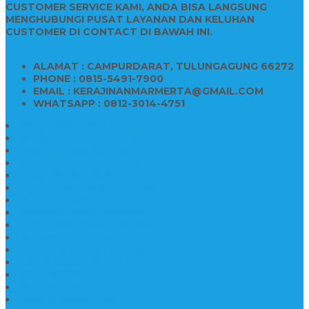
CUSTOMER SERVICE KAMI, ANDA BISA LANGSUNG
MENGHUBUNGI PUSAT LAYANAN DAN KELUHAN
CUSTOMER DI CONTACT DI BAWAH INI.
ALAMAT : CAMPURDARAT, TULUNGAGUNG 66272
PHONE : 0815-5491-7900
EMAIL : KERAJINANMARMERTA@GMAIL.COM
WHATSAPP : 0812-3014-4751
Kijing Makam Marmer
Makam Bokoran Marmer
Model Makam Marmer
Makam Kristen Minimalis
Harga Makam Marmer
Kijing Makam Marmer Murah
Model Kijing Marmer
Kerajinan Makam Marmer
Harga Nisan Granite Berfoto
Makam Batu Marmer
Jual Kijing Makam Keramik
Harga Makam Model Kristiani
Kijing Makam Sederhana
Makam Marmer Kristen
Makam Kristen Salib