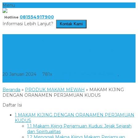
Menu
081554917900
Hotline
Informasi Lebih Lanjut?
Kontak Kami
MAKAM KIJING DENGAN
ORANAMEN PERJAMUAN
KUDUS
20 Januari 2024
781x
PRODUK MAKAM MEWAH
,
PRODUK MAKAM STANDARD
Beranda
»
PRODUK MAKAM MEWAH
»
MAKAM KIJING
DENGAN ORANAMEN PERJAMUAN KUDUS
Daftar Isi
1
MAKAM KIJING DENGAN ORANAMEN PERJAMUAN
KUDUS
1.1
Makam Kijing Perjamuan Kudus: Jejak Sejarah
dan Spiritualitas
1.2
Menggali Makna Kijing Makam Perjamuan