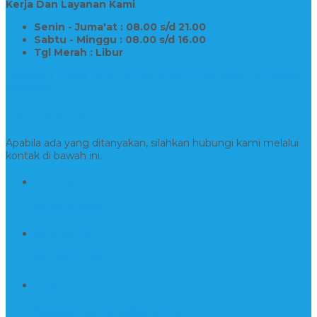
Kerja Dan Layanan Kami
Senin - Juma'at : 08.00 s/d 21.00
Sabtu - Minggu : 08.00 s/d 16.00
Tgl Merah : Libur
Copyright © BINTANG ANTIK SEJAHTERA 2022 - All Rights
Reserved
Kontak Kami
Apabila ada yang ditanyakan, silahkan hubungi kami melalui
kontak di bawah ini.
Hotline
081554917900
Whatsapp
081230144751
Email
kerajinanmarmerta@gmail.com