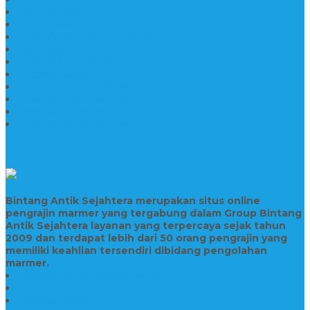
Kerajinan Marmer Tulungagung
Grosir Wastafel Batu Marmer
Wastafel Marmer Model Daun
Jual Wastafel Marmer
Wastafel Fosil Marmer Tulungagung
Prasasti Granit
Jasa Pembuatan Prasasti Peresmian Granit
Prasasti Peresmian Bahan Batu Granit
Prasasti Peresmian Marmer
Prasasti Bahan Marmer
TENTANG KAMI
Bintang Antik Sejahtera merupakan situs online
pengrajin marmer yang tergabung dalam Group Bintang
Antik Sejahtera layanan yang terpercaya sejak tahun
2009 dan terdapat lebih dari 50 orang pengrajin yang
memiliki keahlian tersendiri dibidang pengolahan
marmer.
Prasasti Bahan Marmer Murah
Jasa Pembuatan Prasasti
Prasasti PNPM