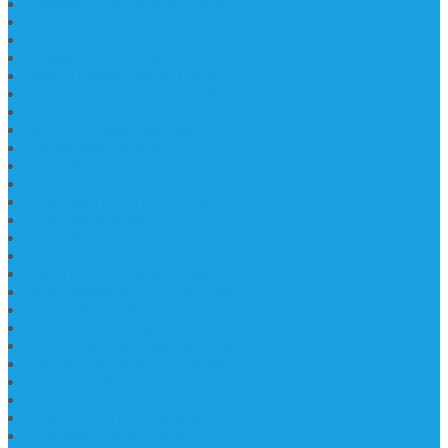
Prasasti Bahan Marmer Bromo
Prasasti Marmer dan Granit
Prasasti Granit Bandung
Prasasti Hitam Granit
Nisan Prasasti Bahan Granit
Prasasti Murah dan Berkualitas
Batu Nisan Prasasti
Jual Batu Nisan Surabaya
Pabrik Nisan Marmer
Nisan Kuburan Granit
Jual Batu Nisan Marmer Granit
Batu Nisan Marmer & Granit
Batu Nisan Marmer
Nisan Marmer Kombinasi
Aneka Batu Nisan Batu Alam
Papan Nama Kantor Desa
Jual Prasasti Nameboard Granit
Papan Nama Meja Ukir Bahan Onyx
Papan Nama Meja Kantor
Plang Nama Sekolah Marmer
Contoh Papan Nama Kantor
Pengrajin Prasasti Granit
Papan Nama Granit Kaligrafi
Patung Marmer Malaikat
Pengrajin Patung Marmer