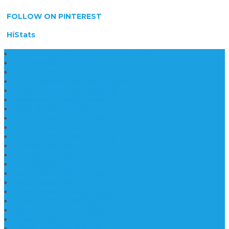
FOLLOW ON PINTEREST
HiStats
Daftar Harga Lantai Marmer Per Meter
Lantai Marmer Import
Lantai Marmer
Lantai Mamer Kawi Tulungagung
Marmer Lantai Tulungagung
Jual Marmer Harga Murah
Jual Lantai Batu Marmer
Marble Lantai | Harga Marble Lantai
Contoh Lantai Granit Mewah
Lantai Marmer Tulungagung
Lantai Granit Slab
Lantai Motif Marmer
Lantai Motif Mewah
Lantai Motif Marmer Tulungagung
Motif Lantai Marmer
Jenis Marmer Tulungagung
Meja Marmer Tulungagung
Asbak Marmer Modifikasi
Wastafel Marmer
Desain Wastafel Marmer