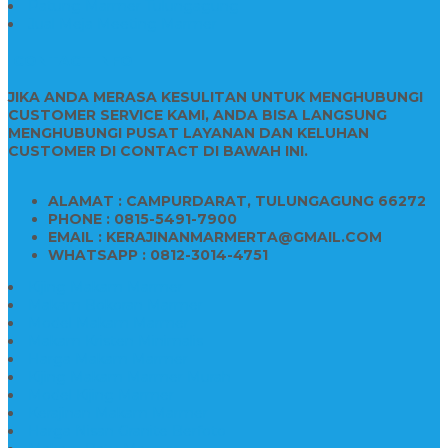
Patung Marmer Tulungagung
Jual Meja Meeting Marmer
CONTACT INFO
JIKA ANDA MERASA KESULITAN UNTUK MENGHUBUNGI
CUSTOMER SERVICE KAMI, ANDA BISA LANGSUNG
MENGHUBUNGI PUSAT LAYANAN DAN KELUHAN
CUSTOMER DI CONTACT DI BAWAH INI.
ALAMAT : CAMPURDARAT, TULUNGAGUNG 66272
PHONE : 0815-5491-7900
EMAIL : KERAJINANMARMERTA@GMAIL.COM
WHATSAPP : 0812-3014-4751
Kijing Makam Marmer
Makam Bokoran Marmer
Model Makam Marmer
Makam Kristen Minimalis
Harga Makam Marmer
Kijing Makam Marmer Murah
Model Kijing Marmer
Kerajinan Makam Marmer
Harga Nisan Granite Berfoto