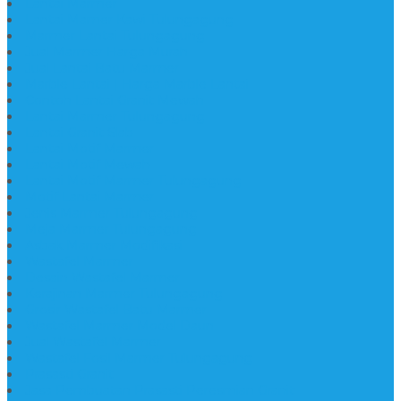
Lantai Marmer
Lantai Mamer Kawi Tulungagung
Marmer Lantai Tulungagung
Jual Marmer Harga Murah
Jual Lantai Batu Marmer
Marble Lantai | Harga Marble Lantai
Contoh Lantai Granit Mewah
Lantai Marmer Tulungagung
Lantai Granit Slab
Lantai Motif Marmer
Lantai Motif Mewah
Lantai Motif Marmer Tulungagung
Motif Lantai Marmer
Jenis Marmer Tulungagung
Meja Marmer Tulungagung
Asbak Marmer Modifikasi
Wastafel Marmer
Desain Wastafel Marmer
Kerajinan Marmer Tulungagung
Grosir Wastafel Batu Marmer
Wastafel Marmer Model Daun
Jual Wastafel Marmer
Wastafel Fosil Marmer Tulungagung
Prasasti Granit
Jasa Pembuatan Prasasti Peresmian Granit