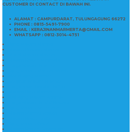
CUSTOMER DI CONTACT DI BAWAH INI.
ALAMAT : CAMPURDARAT, TULUNGAGUNG 66272
PHONE : 0815-5491-7900
EMAIL : KERAJINANMARMERTA@GMAIL.COM
WHATSAPP : 0812-3014-4751
Kijing Makam Marmer
Makam Bokoran Marmer
Model Makam Marmer
Makam Kristen Minimalis
Harga Makam Marmer
Kijing Makam Marmer Murah
Model Kijing Marmer
Kerajinan Makam Marmer
Harga Nisan Granite Berfoto
Makam Batu Marmer
Jual Kijing Makam Keramik
Harga Makam Model Kristiani
Kijing Makam Sederhana
Makam Marmer Kristen
Makam Kristen Salib
Kijing Makam Granit
Makam Kristen Perjamuan