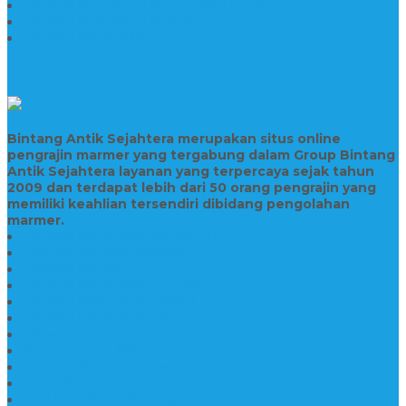
Prasasti Peresmian Bahan Batu Granit
Prasasti Peresmian Marmer
Prasasti Bahan Marmer
TENTANG KAMI
Bintang Antik Sejahtera merupakan situs online
pengrajin marmer yang tergabung dalam Group Bintang
Antik Sejahtera layanan yang terpercaya sejak tahun
2009 dan terdapat lebih dari 50 orang pengrajin yang
memiliki keahlian tersendiri dibidang pengolahan
marmer.
Prasasti Bahan Marmer Murah
Jasa Pembuatan Prasasti
Prasasti PNPM
Prasasti Bahan Marmer Bromo
Prasasti Marmer dan Granit
Prasasti Granit Bandung
Prasasti Hitam Granit
Nisan Prasasti Bahan Granit
Prasasti Murah dan Berkualitas
Batu Nisan Prasasti
Jual Batu Nisan Surabaya