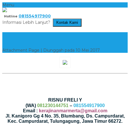
Menu
081554917900
Hotline
Informasi Lebih Lanjut?
Kontak Kami
Makam Granit Modifikasi
Attachment Page | Diunggah pada 10 Mei 2017
RISNU FRELI Y
(WA)
081230144751
–
081554917900
Email :
kerajinanmarmerta@gmail.com
Jl. Kanigoro Gg 4 No. 35, Blumbang, Ds. Campurdarat,
Kec. Campurdarat, Tulungagung, Jawa Timur 66272.