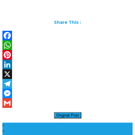
Share This :
Facebook
WhatsApp
Pinterest
LinkedIn
X
Telegram
Messenger
Gmail
Original Post
Daftar Harga Lantai Marmer Per Meter
Lantai Marmer Import