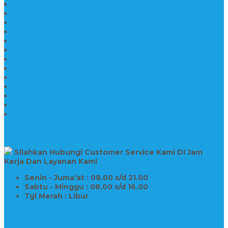
Makam Marmer Perjamuan
Makam Marmer
Makam Marmer
Model Makam Kristen Terbaru
Makam Kristen Minimalis
Makam Konstruksi Besi
Model Makam Kristen Terbaru
Model Makam Granit
Batu Nisan Kuburan Islam
Batu Nisan Marmer
Nisan Granit
Batu Nisan Granit Custom
Harga Nisan Batu Marmer
SUPPORT
Silahkan Hubungi Customer Service Kami Di Jam
Kerja Dan Layanan Kami
Senin - Juma'at : 08.00 s/d 21.00
Sabtu - Minggu : 08.00 s/d 16.00
Tgl Merah : Libur
Copyright © BINTANG ANTIK SEJAHTERA 2022 - All Rights
Reserved