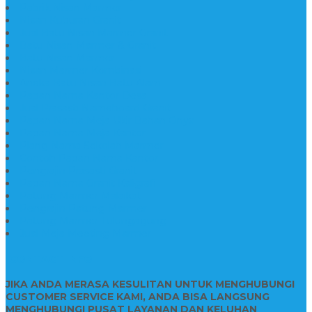
Pabrik Nisan Marmer
Nisan Kuburan Granit
Jual Batu Nisan Marmer Granit
Batu Nisan Marmer & Granit
Batu Nisan Marmer
Nisan Marmer Kombinasi
Aneka Batu Nisan Batu Alam
Papan Nama Kantor Desa
Jual Prasasti Nameboard Granit
Papan Nama Meja Ukir Bahan Onyx
Papan Nama Meja Kantor
Plang Nama Sekolah Marmer
Contoh Papan Nama Kantor
Pengrajin Prasasti Granit
Papan Nama Granit Kaligrafi
Patung Marmer Malaikat
Pengrajin Patung Marmer
Patung Marmer Tulungagung
Jual Meja Meeting Marmer
CONTACT INFO
JIKA ANDA MERASA KESULITAN UNTUK MENGHUBUNGI
CUSTOMER SERVICE KAMI, ANDA BISA LANGSUNG
MENGHUBUNGI PUSAT LAYANAN DAN KELUHAN