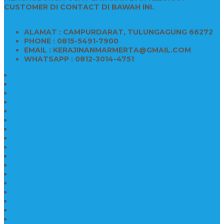
CUSTOMER DI CONTACT DI BAWAH INI.
ALAMAT : CAMPURDARAT, TULUNGAGUNG 66272
PHONE : 0815-5491-7900
EMAIL : KERAJINANMARMERTA@GMAIL.COM
WHATSAPP : 0812-3014-4751
Kijing Makam Marmer
Makam Bokoran Marmer
Model Makam Marmer
Makam Kristen Minimalis
Harga Makam Marmer
Kijing Makam Marmer Murah
Model Kijing Marmer
Kerajinan Makam Marmer
Harga Nisan Granite Berfoto
Makam Batu Marmer
Jual Kijing Makam Keramik
Harga Makam Model Kristiani
Kijing Makam Sederhana
Makam Marmer Kristen
Makam Kristen Salib
Kijing Makam Granit
Makam Kristen Perjamuan