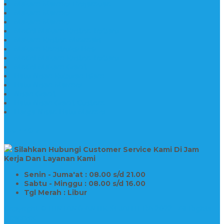
Makam Marmer Perjamuan
Makam Marmer
Makam Marmer
Model Makam Kristen Terbaru
Makam Kristen Minimalis
Makam Konstruksi Besi
Model Makam Kristen Terbaru
Model Makam Granit
Batu Nisan Kuburan Islam
Batu Nisan Marmer
Nisan Granit
Batu Nisan Granit Custom
Harga Nisan Batu Marmer
SUPPORT
Silahkan Hubungi Customer Service Kami Di Jam
Kerja Dan Layanan Kami
Senin - Juma'at : 08.00 s/d 21.00
Sabtu - Minggu : 08.00 s/d 16.00
Tgl Merah : Libur
Copyright © BINTANG ANTIK SEJAHTERA 2022 - All Rights
Reserved