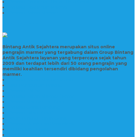
Prasasti Peresmian Bahan Batu Granit
Prasasti Peresmian Marmer
Prasasti Bahan Marmer
TENTANG KAMI
Bintang Antik Sejahtera merupakan situs online
pengrajin marmer yang tergabung dalam Group Bintang
Antik Sejahtera layanan yang terpercaya sejak tahun
2009 dan terdapat lebih dari 50 orang pengrajin yang
memiliki keahlian tersendiri dibidang pengolahan
marmer.
Prasasti Bahan Marmer Murah
Jasa Pembuatan Prasasti
Prasasti PNPM
Prasasti Bahan Marmer Bromo
Prasasti Marmer dan Granit
Prasasti Granit Bandung
Prasasti Hitam Granit
Nisan Prasasti Bahan Granit
Prasasti Murah dan Berkualitas
Batu Nisan Prasasti
Jual Batu Nisan Surabaya