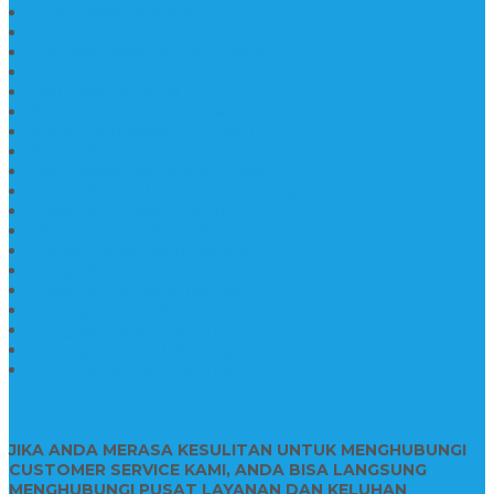
Pabrik Nisan Marmer
Nisan Kuburan Granit
Jual Batu Nisan Marmer Granit
Batu Nisan Marmer & Granit
Batu Nisan Marmer
Nisan Marmer Kombinasi
Aneka Batu Nisan Batu Alam
Papan Nama Kantor Desa
Jual Prasasti Nameboard Granit
Papan Nama Meja Ukir Bahan Onyx
Papan Nama Meja Kantor
Plang Nama Sekolah Marmer
Contoh Papan Nama Kantor
Pengrajin Prasasti Granit
Papan Nama Granit Kaligrafi
Patung Marmer Malaikat
Pengrajin Patung Marmer
Patung Marmer Tulungagung
Jual Meja Meeting Marmer
CONTACT INFO
JIKA ANDA MERASA KESULITAN UNTUK MENGHUBUNGI
CUSTOMER SERVICE KAMI, ANDA BISA LANGSUNG
MENGHUBUNGI PUSAT LAYANAN DAN KELUHAN