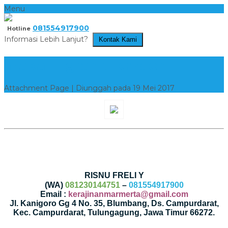
Menu
081554917900
Hotline
Informasi Lebih Lanjut?
Kontak Kami
makam-granit-kristen
Attachment Page | Diunggah pada 19 Mei 2017
RISNU FRELI Y
(WA)
081230144751
–
081554917900
Email :
kerajinanmarmerta@gmail.com
Jl. Kanigoro Gg 4 No. 35, Blumbang, Ds. Campurdarat,
Kec. Campurdarat, Tulungagung, Jawa Timur 66272.