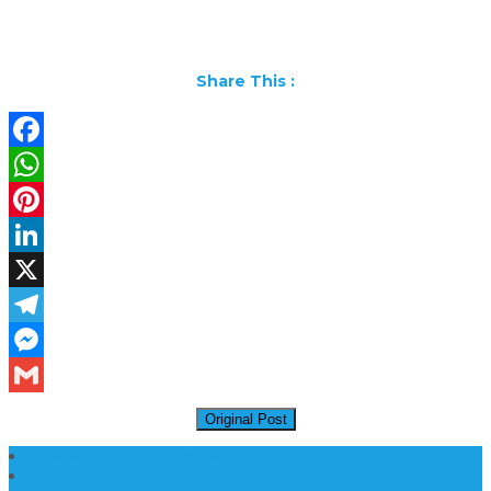
Share This :
Facebook
WhatsApp
Pinterest
LinkedIn
X
Telegram
Messenger
Gmail
Original Post
Daftar Harga Lantai Marmer Per Meter
Lantai Marmer Import