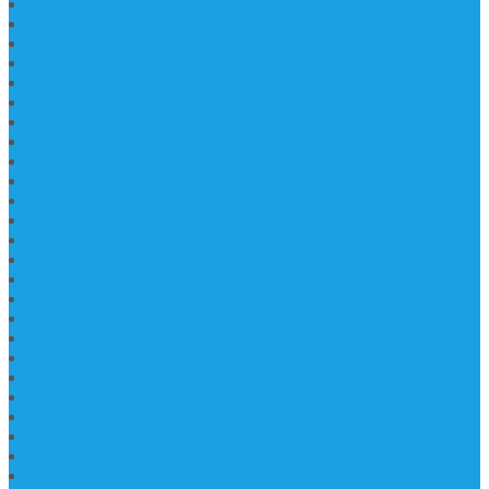
Lantai Marmer
Lantai Mamer Kawi Tulungagung
Marmer Lantai Tulungagung
Jual Marmer Harga Murah
Jual Lantai Batu Marmer
Marble Lantai | Harga Marble Lantai
Contoh Lantai Granit Mewah
Lantai Marmer Tulungagung
Lantai Granit Slab
Lantai Motif Marmer
Lantai Motif Mewah
Lantai Motif Marmer Tulungagung
Motif Lantai Marmer
Jenis Marmer Tulungagung
Meja Marmer Tulungagung
Asbak Marmer Modifikasi
Wastafel Marmer
Desain Wastafel Marmer
Kerajinan Marmer Tulungagung
Grosir Wastafel Batu Marmer
Wastafel Marmer Model Daun
Jual Wastafel Marmer
Wastafel Fosil Marmer Tulungagung
Prasasti Granit
Jasa Pembuatan Prasasti Peresmian Granit