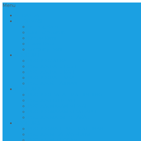
Menu
BERANDA
INFORMASI
Tentang Kami
Cara Pemesanan
Kontak Kami
Lokasi Kami
Company Profil
PRODUK 1
PRODUK ANEKA TERASO
PRODUK BATU FOSIL
PRODUK BATU KALI
PRODUK BATU SIKAT
PRODUK KERAJINAN
PRODUK 2
PRODUK LANTAI DAN DINDING
PRODUK LIST BEVEL
PRODUK MAKAM MEWAH
PRODUK MAKAM STANDARD
PRODUK MARMER BAKAR
PRODUK 3
PRODUK MATERIAL BANGUNAN
PRODUK MEJA DAN KURSI
PRODUK MIX LOGAM