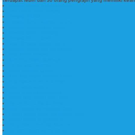
terdapat lebih dari 50 orang pengrajin yang memiliki kea
Prasasti Bahan Marmer Murah
Jasa Pembuatan Prasasti
Prasasti PNPM
Prasasti Bahan Marmer Bromo
Prasasti Marmer dan Granit
Prasasti Granit Bandung
Prasasti Hitam Granit
Nisan Prasasti Bahan Granit
Prasasti Murah dan Berkualitas
Batu Nisan Prasasti
Jual Batu Nisan Surabaya
Pabrik Nisan Marmer
Nisan Kuburan Granit
Jual Batu Nisan Marmer Granit
Batu Nisan Marmer & Granit
Batu Nisan Marmer
Nisan Marmer Kombinasi
Aneka Batu Nisan Batu Alam
Papan Nama Kantor Desa
Jual Prasasti Nameboard Granit
Papan Nama Meja Ukir Bahan Onyx
Papan Nama Meja Kantor
Plang Nama Sekolah Marmer
Contoh Papan Nama Kantor