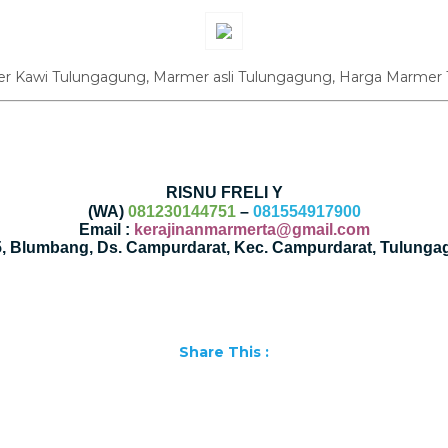
r Kawi Tulungagung, Marmer asli Tulungagung, Harga Marmer 
RISNU FRELI Y
(WA)
081230144751
–
081554917900
Email :
kerajinanmarmerta@gmail.com
35, Blumbang, Ds. Campurdarat, Kec. Campurdarat, Tulunga
Share This :
Facebook