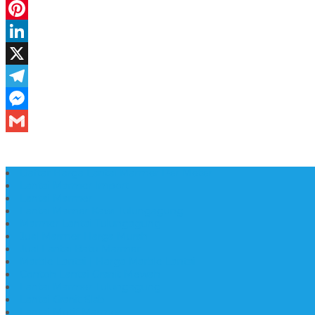
Daftar Harga Lantai Marmer Per Meter
Lantai Marmer Import
Lantai Marmer
Lantai Mamer Kawi Tulungagung
Marmer Lantai Tulungagung
Jual Marmer Harga Murah
Jual Lantai Batu Marmer
Marble Lantai | Harga Marble Lantai
Contoh Lantai Granit Mewah
Lantai Marmer Tulungagung
Lantai Granit Slab
Lantai Motif Marmer