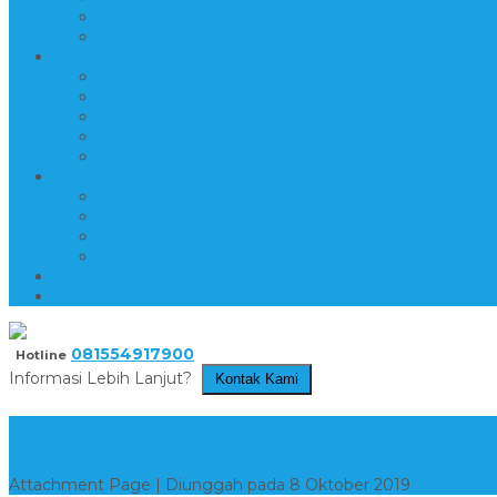
PRODUK MOTIF INLAY
PRODUK NISAN-TOMBSTONE
PRODUK 4
PRODUK PATUNG DAN RELIEF
PRODUK PEDESTAL DAN BATH TUB
PRODUK PEN HOLDER
PRODUK PRASASTI DAN NAMEBOARD
PRODUK SOUVENIR
PRODUK 5
PRODUK TROPHY PIALA
PRODUK VANDEL DAN PLAKAT
PRODUK WALL CLADDING
PRODUK WASTAFEL
KATALOG PRODUK
DAFTAR ISI
081554917900
Hotline
Informasi Lebih Lanjut?
Kontak Kami
lantai kawi sejajar
Attachment Page | Diunggah pada 8 Oktober 2019