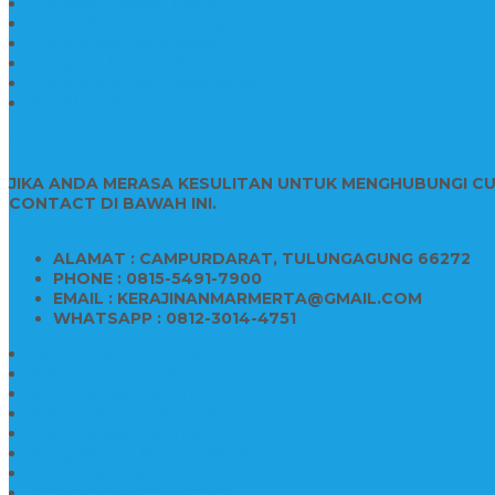
Pengrajin Prasasti Granit
Papan Nama Granit Kaligrafi
Patung Marmer Malaikat
Pengrajin Patung Marmer
Patung Marmer Tulungagung
Jual Meja Meeting Marmer
CONTACT INFO
JIKA ANDA MERASA KESULITAN UNTUK MENGHUBUNGI C
CONTACT DI BAWAH INI.
ALAMAT : CAMPURDARAT, TULUNGAGUNG 66272
PHONE : 0815-5491-7900
EMAIL : KERAJINANMARMERTA@GMAIL.COM
WHATSAPP : 0812-3014-4751
Kijing Makam Marmer
Makam Bokoran Marmer
Model Makam Marmer
Makam Kristen Minimalis
Harga Makam Marmer
Kijing Makam Marmer Murah
Model Kijing Marmer
Kerajinan Makam Marmer