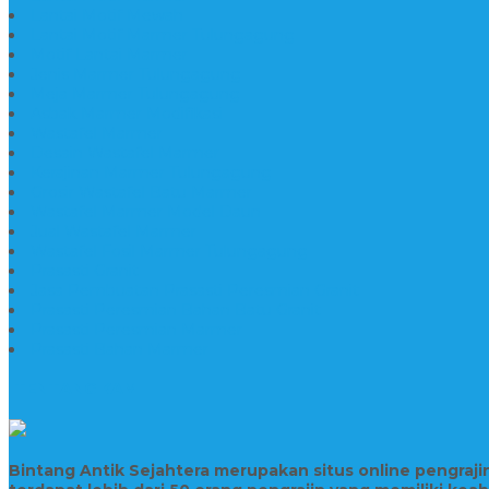
Lantai Motif Mewah
Lantai Motif Marmer Tulungagung
Motif Lantai Marmer
Jenis Marmer Tulungagung
Meja Marmer Tulungagung
Asbak Marmer Modifikasi
Wastafel Marmer
Desain Wastafel Marmer
Kerajinan Marmer Tulungagung
Grosir Wastafel Batu Marmer
Wastafel Marmer Model Daun
Jual Wastafel Marmer
Wastafel Fosil Marmer Tulungagung
Prasasti Granit
Jasa Pembuatan Prasasti Peresmian Granit
Prasasti Peresmian Bahan Batu Granit
Prasasti Peresmian Marmer
Prasasti Bahan Marmer
TENTANG KAMI
Bintang Antik Sejahtera merupakan situs online pengraj