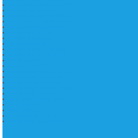
Harga Nisan Granite Berfoto
Makam Batu Marmer
Jual Kijing Makam Keramik
Harga Makam Model Kristiani
Kijing Makam Sederhana
Makam Marmer Kristen
Makam Kristen Salib
Kijing Makam Granit
Makam Kristen Perjamuan
Makam Marmer Perjamuan
Makam Marmer
Makam Marmer
Model Makam Kristen Terbaru
Makam Kristen Minimalis
Makam Konstruksi Besi
Model Makam Kristen Terbaru
Model Makam Granit
Batu Nisan Kuburan Islam
Batu Nisan Marmer
Nisan Granit
Batu Nisan Granit Custom
Harga Nisan Batu Marmer
SUPPORT