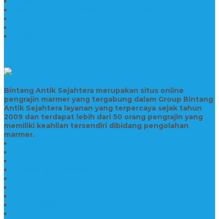
Prasasti Granit
Jasa Pembuatan Prasasti Peresmian Granit
Prasasti Peresmian Bahan Batu Granit
Prasasti Peresmian Marmer
Prasasti Bahan Marmer
TENTANG KAMI
Bintang Antik Sejahtera merupakan situs online
pengrajin marmer yang tergabung dalam Group Bintang
Antik Sejahtera layanan yang terpercaya sejak tahun
2009 dan terdapat lebih dari 50 orang pengrajin yang
memiliki keahlian tersendiri dibidang pengolahan
marmer.
Prasasti Bahan Marmer Murah
Jasa Pembuatan Prasasti
Prasasti PNPM
Prasasti Bahan Marmer Bromo
Prasasti Marmer dan Granit
Prasasti Granit Bandung
Prasasti Hitam Granit
Nisan Prasasti Bahan Granit
Prasasti Murah dan Berkualitas