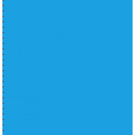
Lantai Marmer Import
Lantai Marmer
Lantai Mamer Kawi Tulungagung
Marmer Lantai Tulungagung
Jual Marmer Harga Murah
Jual Lantai Batu Marmer
Marble Lantai | Harga Marble Lantai
Contoh Lantai Granit Mewah
Lantai Marmer Tulungagung
Lantai Granit Slab
Lantai Motif Marmer
Lantai Motif Mewah
Lantai Motif Marmer Tulungagung
Motif Lantai Marmer
Jenis Marmer Tulungagung
Meja Marmer Tulungagung
Asbak Marmer Modifikasi
Wastafel Marmer
Desain Wastafel Marmer
Kerajinan Marmer Tulungagung
Grosir Wastafel Batu Marmer
Wastafel Marmer Model Daun
Jual Wastafel Marmer
Wastafel Fosil Marmer Tulungagung