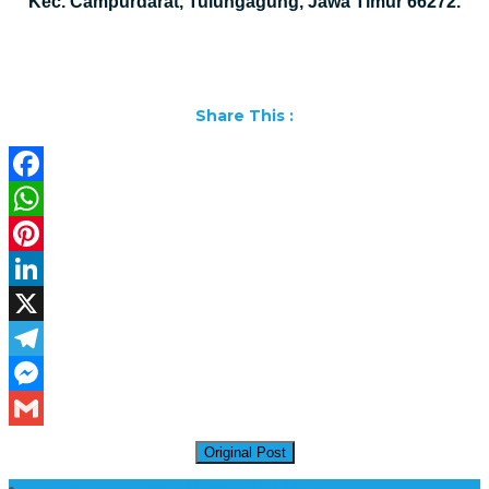
Kec. Campurdarat, Tulungagung, Jawa Timur 66272.
Share This :
Facebook
WhatsApp
Pinterest
LinkedIn
X
Telegram
Messenger
Gmail
Original Post
Daftar Harga Lantai Marmer Per Meter