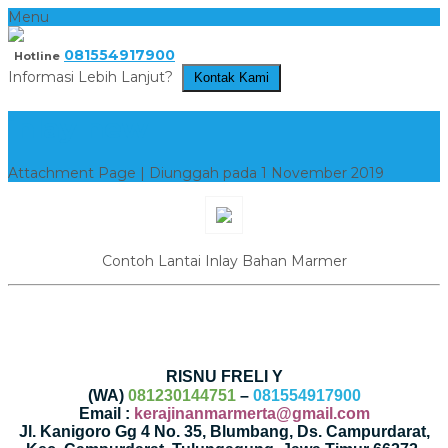
Menu
081554917900
Hotline
Informasi Lebih Lanjut?
Kontak Kami
inlay new
Attachment Page | Diunggah pada 1 November 2019
Contoh Lantai Inlay Bahan Marmer
RISNU FRELI Y
(WA)
081230144751
–
081554917900
Email :
kerajinanmarmerta@gmail.com
Jl. Kanigoro Gg 4 No. 35, Blumbang, Ds. Campurdarat,