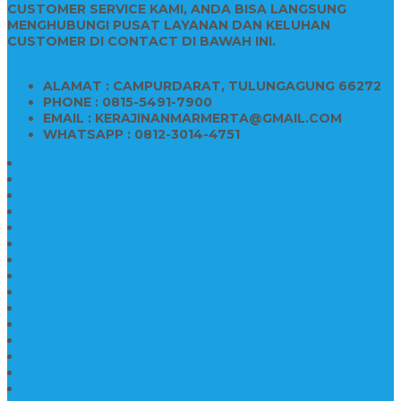
CUSTOMER SERVICE KAMI, ANDA BISA LANGSUNG
MENGHUBUNGI PUSAT LAYANAN DAN KELUHAN
CUSTOMER DI CONTACT DI BAWAH INI.
ALAMAT : CAMPURDARAT, TULUNGAGUNG 66272
PHONE : 0815-5491-7900
EMAIL : KERAJINANMARMERTA@GMAIL.COM
WHATSAPP : 0812-3014-4751
Kijing Makam Marmer
Makam Bokoran Marmer
Model Makam Marmer
Makam Kristen Minimalis
Harga Makam Marmer
Kijing Makam Marmer Murah
Model Kijing Marmer
Kerajinan Makam Marmer
Harga Nisan Granite Berfoto
Makam Batu Marmer
Jual Kijing Makam Keramik
Harga Makam Model Kristiani
Kijing Makam Sederhana
Makam Marmer Kristen
Makam Kristen Salib