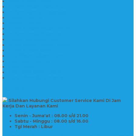
Kijing Makam Granit
Makam Kristen Perjamuan
Makam Marmer Perjamuan
Makam Marmer
Makam Marmer
Model Makam Kristen Terbaru
Makam Kristen Minimalis
Makam Konstruksi Besi
Model Makam Kristen Terbaru
Model Makam Granit
Batu Nisan Kuburan Islam
Batu Nisan Marmer
Nisan Granit
Batu Nisan Granit Custom
Harga Nisan Batu Marmer
SUPPORT
Silahkan Hubungi Customer Service Kami Di Jam
Kerja Dan Layanan Kami
Senin - Juma'at : 08.00 s/d 21.00
Sabtu - Minggu : 08.00 s/d 16.00
Tgl Merah : Libur