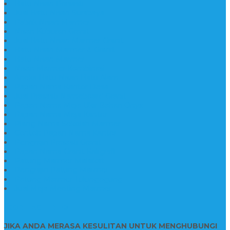
Batu Nisan Prasasti
Jual Batu Nisan Surabaya
Pabrik Nisan Marmer
Nisan Kuburan Granit
Jual Batu Nisan Marmer Granit
Batu Nisan Marmer & Granit
Batu Nisan Marmer
Nisan Marmer Kombinasi
Aneka Batu Nisan Batu Alam
Papan Nama Kantor Desa
Jual Prasasti Nameboard Granit
Papan Nama Meja Ukir Bahan Onyx
Papan Nama Meja Kantor
Plang Nama Sekolah Marmer
Contoh Papan Nama Kantor
Pengrajin Prasasti Granit
Papan Nama Granit Kaligrafi
Patung Marmer Malaikat
Pengrajin Patung Marmer
Patung Marmer Tulungagung
Jual Meja Meeting Marmer
CONTACT INFO
JIKA ANDA MERASA KESULITAN UNTUK MENGHUBUNGI