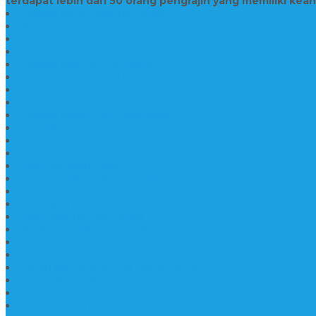
terdapat lebih dari 50 orang pengrajin yang memiliki kea
Prasasti Bahan Marmer Murah
Jasa Pembuatan Prasasti
Prasasti PNPM
Prasasti Bahan Marmer Bromo
Prasasti Marmer dan Granit
Prasasti Granit Bandung
Prasasti Hitam Granit
Nisan Prasasti Bahan Granit
Prasasti Murah dan Berkualitas
Batu Nisan Prasasti
Jual Batu Nisan Surabaya
Pabrik Nisan Marmer
Nisan Kuburan Granit
Jual Batu Nisan Marmer Granit
Batu Nisan Marmer & Granit
Batu Nisan Marmer
Nisan Marmer Kombinasi
Aneka Batu Nisan Batu Alam
Papan Nama Kantor Desa
Jual Prasasti Nameboard Granit
Papan Nama Meja Ukir Bahan Onyx
Papan Nama Meja Kantor
Plang Nama Sekolah Marmer
Contoh Papan Nama Kantor