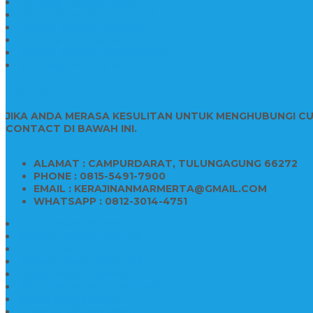
Pengrajin Prasasti Granit
Papan Nama Granit Kaligrafi
Patung Marmer Malaikat
Pengrajin Patung Marmer
Patung Marmer Tulungagung
Jual Meja Meeting Marmer
CONTACT INFO
JIKA ANDA MERASA KESULITAN UNTUK MENGHUBUNGI C
CONTACT DI BAWAH INI.
ALAMAT : CAMPURDARAT, TULUNGAGUNG 66272
PHONE : 0815-5491-7900
EMAIL : KERAJINANMARMERTA@GMAIL.COM
WHATSAPP : 0812-3014-4751
Kijing Makam Marmer
Makam Bokoran Marmer
Model Makam Marmer
Makam Kristen Minimalis
Harga Makam Marmer
Kijing Makam Marmer Murah
Model Kijing Marmer
Kerajinan Makam Marmer