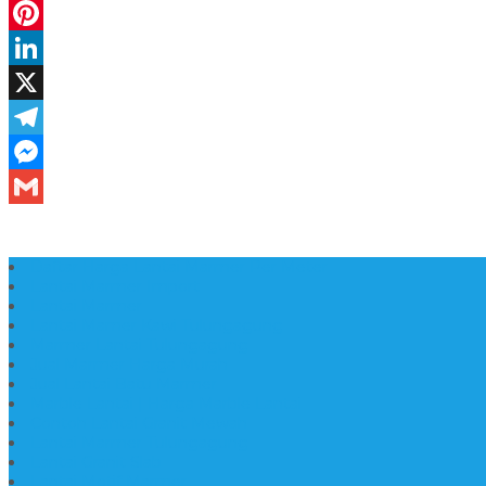
Daftar Harga Lantai Marmer Per Meter
Lantai Marmer Import
Lantai Marmer
Lantai Mamer Kawi Tulungagung
Marmer Lantai Tulungagung
Jual Marmer Harga Murah
Jual Lantai Batu Marmer
Marble Lantai | Harga Marble Lantai
Contoh Lantai Granit Mewah
Lantai Marmer Tulungagung
Lantai Granit Slab
Lantai Motif Marmer