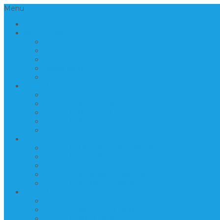
Menu
BERANDA
INFORMASI
Tentang Kami
Cara Pemesanan
Kontak Kami
Lokasi Kami
Company Profil
PRODUK 1
PRODUK ANEKA TERASO
PRODUK BATU FOSIL
PRODUK BATU KALI
PRODUK BATU SIKAT
PRODUK KERAJINAN
PRODUK 2
PRODUK LANTAI DAN DINDING
PRODUK LIST BEVEL
PRODUK MAKAM MEWAH
PRODUK MAKAM STANDARD
PRODUK MARMER BAKAR
PRODUK 3
PRODUK MATERIAL BANGUNAN
PRODUK MEJA DAN KURSI
PRODUK MIX LOGAM