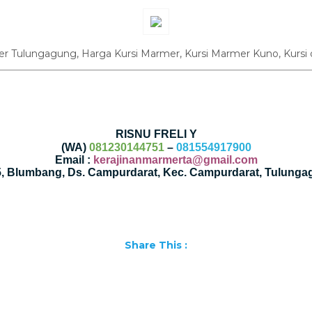
er Tulungagung, Harga Kursi Marmer, Kursi Marmer Kuno, Kursi 
RISNU FRELI Y
(WA)
081230144751
–
081554917900
Email :
kerajinanmarmerta@gmail.com
35, Blumbang, Ds. Campurdarat, Kec. Campurdarat, Tulunga
Share This :
Facebook