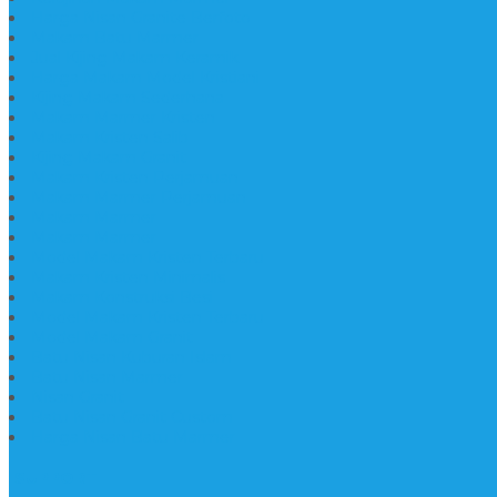
Harga Nisan Granite Berfoto
Makam Batu Marmer
Jual Kijing Makam Keramik
Harga Makam Model Kristiani
Kijing Makam Sederhana
Makam Marmer Kristen
Makam Kristen Salib
Kijing Makam Granit
Makam Kristen Perjamuan
Makam Marmer Perjamuan
Makam Marmer
Makam Marmer
Model Makam Kristen Terbaru
Makam Kristen Minimalis
Makam Konstruksi Besi
Model Makam Kristen Terbaru
Model Makam Granit
Batu Nisan Kuburan Islam
Batu Nisan Marmer
Nisan Granit
Batu Nisan Granit Custom
Harga Nisan Batu Marmer
SUPPORT