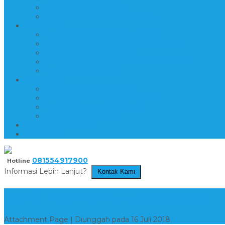
PRODUK MOTIF INLAY
PRODUK NISAN-TOMBSTONE
PRODUK 4
PRODUK PATUNG DAN RELIEF
PRODUK PEDESTAL DAN BATH TUB
PRODUK PEN HOLDER
PRODUK PRASASTI DAN NAMEBOARD
PRODUK SOUVENIR
PRODUK 5
PRODUK TROPHY PIALA
PRODUK VANDEL DAN PLAKAT
PRODUK WALL CLADDING
PRODUK WASTAFEL
KATALOG PRODUK
DAFTAR ISI
081554917900
Hotline
Informasi Lebih Lanjut?
Kontak Kami
Kursi Marmer Tulungagung, Ha
Attachment Page | Diunggah pada 16 Juli 2018