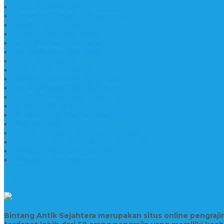
Lantai Motif Mewah
Lantai Motif Marmer Tulungagung
Motif Lantai Marmer
Jenis Marmer Tulungagung
Meja Marmer Tulungagung
Asbak Marmer Modifikasi
Wastafel Marmer
Desain Wastafel Marmer
Kerajinan Marmer Tulungagung
Grosir Wastafel Batu Marmer
Wastafel Marmer Model Daun
Jual Wastafel Marmer
Wastafel Fosil Marmer Tulungagung
Prasasti Granit
Jasa Pembuatan Prasasti Peresmian Granit
Prasasti Peresmian Bahan Batu Granit
Prasasti Peresmian Marmer
Prasasti Bahan Marmer
TENTANG KAMI
Bintang Antik Sejahtera merupakan situs online pengraj