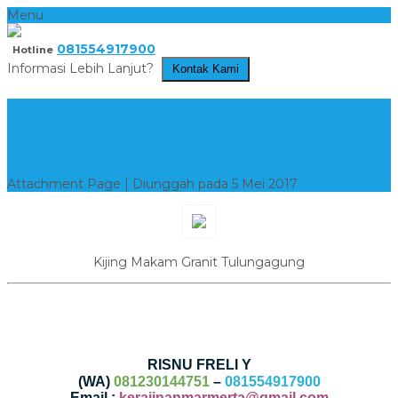
Menu
081554917900
Hotline
Informasi Lebih Lanjut?
Kontak Kami
Kijing Makam Granit
Tulungagung
Attachment Page | Diunggah pada 5 Mei 2017
Kijing Makam Granit Tulungagung
RISNU FRELI Y
(WA)
081230144751
–
081554917900
Email :
kerajinanmarmerta@gmail.com