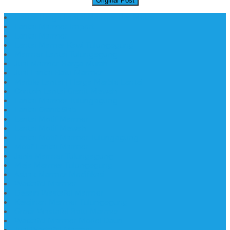
Original Post
Daftar Harga Lantai Marmer Per Meter
Lantai Marmer Import
Lantai Marmer
Lantai Mamer Kawi Tulungagung
Marmer Lantai Tulungagung
Jual Marmer Harga Murah
Jual Lantai Batu Marmer
Marble Lantai | Harga Marble Lantai
Contoh Lantai Granit Mewah
Lantai Marmer Tulungagung
Lantai Granit Slab
Lantai Motif Marmer
Lantai Motif Mewah
Lantai Motif Marmer Tulungagung
Motif Lantai Marmer
Jenis Marmer Tulungagung
Meja Marmer Tulungagung
Asbak Marmer Modifikasi
Wastafel Marmer
Desain Wastafel Marmer
Kerajinan Marmer Tulungagung
Grosir Wastafel Batu Marmer
Wastafel Marmer Model Daun
Jual Wastafel Marmer