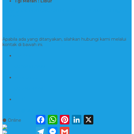
Tgl Merah : Libur
Copyright © BINTANG ANTIK SEJAHTERA 2022 - All Rights
Reserved
Kontak Kami
Apabila ada yang ditanyakan, silahkan hubungi kami melalui
kontak di bawah ini.
Hotline
081554917900
Whatsapp
081230144751
Email
kerajinanmarmerta@gmail.com
Facebook
WhatsApp
Pinterest
LinkedIn
X
⚫ Online
Telegram
Messenger
Gmail