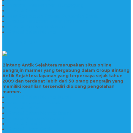
Wastafel Fosil Marmer Tulungagung
Prasasti Granit
Jasa Pembuatan Prasasti Peresmian Granit
Prasasti Peresmian Bahan Batu Granit
Prasasti Peresmian Marmer
Prasasti Bahan Marmer
TENTANG KAMI
Bintang Antik Sejahtera merupakan situs online
pengrajin marmer yang tergabung dalam Group Bintang
Antik Sejahtera layanan yang terpercaya sejak tahun
2009 dan terdapat lebih dari 50 orang pengrajin yang
memiliki keahlian tersendiri dibidang pengolahan
marmer.
Prasasti Bahan Marmer Murah
Jasa Pembuatan Prasasti
Prasasti PNPM
Prasasti Bahan Marmer Bromo
Prasasti Marmer dan Granit
Prasasti Granit Bandung
Prasasti Hitam Granit