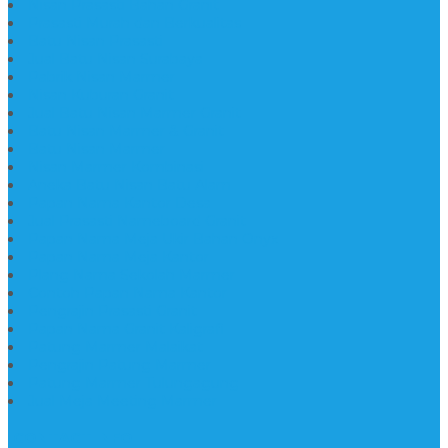
Nisan Prasasti Bahan Granit
Prasasti Murah dan Berkualitas
Batu Nisan Prasasti
Jual Batu Nisan Surabaya
Pabrik Nisan Marmer
Nisan Kuburan Granit
Jual Batu Nisan Marmer Granit
Batu Nisan Marmer & Granit
Batu Nisan Marmer
Nisan Marmer Kombinasi
Aneka Batu Nisan Batu Alam
Papan Nama Kantor Desa
Jual Prasasti Nameboard Granit
Papan Nama Meja Ukir Bahan Onyx
Papan Nama Meja Kantor
Plang Nama Sekolah Marmer
Contoh Papan Nama Kantor
Pengrajin Prasasti Granit
Papan Nama Granit Kaligrafi
Patung Marmer Malaikat
Pengrajin Patung Marmer
Patung Marmer Tulungagung
Jual Meja Meeting Marmer
CONTACT INFO