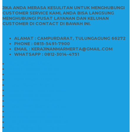
JIKA ANDA MERASA KESULITAN UNTUK MENGHUBUNGI
CUSTOMER SERVICE KAMI, ANDA BISA LANGSUNG
MENGHUBUNGI PUSAT LAYANAN DAN KELUHAN
CUSTOMER DI CONTACT DI BAWAH INI.
ALAMAT : CAMPURDARAT, TULUNGAGUNG 66272
PHONE : 0815-5491-7900
EMAIL : KERAJINANMARMERTA@GMAIL.COM
WHATSAPP : 0812-3014-4751
Kijing Makam Marmer
Makam Bokoran Marmer
Model Makam Marmer
Makam Kristen Minimalis
Harga Makam Marmer
Kijing Makam Marmer Murah
Model Kijing Marmer
Kerajinan Makam Marmer
Harga Nisan Granite Berfoto
Makam Batu Marmer
Jual Kijing Makam Keramik
Harga Makam Model Kristiani
Kijing Makam Sederhana