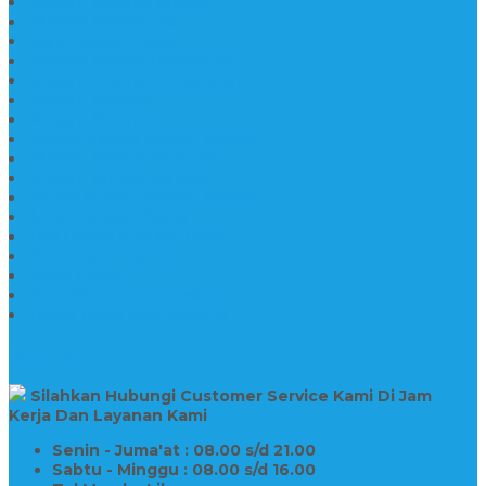
Makam Marmer Kristen
Makam Kristen Salib
Kijing Makam Granit
Makam Kristen Perjamuan
Makam Marmer Perjamuan
Makam Marmer
Makam Marmer
Model Makam Kristen Terbaru
Makam Kristen Minimalis
Makam Konstruksi Besi
Model Makam Kristen Terbaru
Model Makam Granit
Batu Nisan Kuburan Islam
Batu Nisan Marmer
Nisan Granit
Batu Nisan Granit Custom
Harga Nisan Batu Marmer
SUPPORT
Silahkan Hubungi Customer Service Kami Di Jam
Kerja Dan Layanan Kami
Senin - Juma'at : 08.00 s/d 21.00
Sabtu - Minggu : 08.00 s/d 16.00