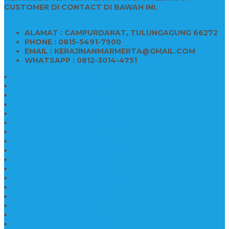
CUSTOMER DI CONTACT DI BAWAH INI.
ALAMAT : CAMPURDARAT, TULUNGAGUNG 66272
PHONE : 0815-5491-7900
EMAIL : KERAJINANMARMERTA@GMAIL.COM
WHATSAPP : 0812-3014-4751
Kijing Makam Marmer
Makam Bokoran Marmer
Model Makam Marmer
Makam Kristen Minimalis
Harga Makam Marmer
Kijing Makam Marmer Murah
Model Kijing Marmer
Kerajinan Makam Marmer
Harga Nisan Granite Berfoto
Makam Batu Marmer
Jual Kijing Makam Keramik
Harga Makam Model Kristiani
Kijing Makam Sederhana
Makam Marmer Kristen
Makam Kristen Salib
Kijing Makam Granit
Makam Kristen Perjamuan