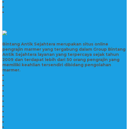
Prasasti Peresmian Bahan Batu Granit
Prasasti Peresmian Marmer
Prasasti Bahan Marmer
TENTANG KAMI
Bintang Antik Sejahtera merupakan situs online
pengrajin marmer yang tergabung dalam Group Bintang
Antik Sejahtera layanan yang terpercaya sejak tahun
2009 dan terdapat lebih dari 50 orang pengrajin yang
memiliki keahlian tersendiri dibidang pengolahan
marmer.
Prasasti Bahan Marmer Murah
Jasa Pembuatan Prasasti
Prasasti PNPM
Prasasti Bahan Marmer Bromo
Prasasti Marmer dan Granit
Prasasti Granit Bandung
Prasasti Hitam Granit
Nisan Prasasti Bahan Granit
Prasasti Murah dan Berkualitas
Batu Nisan Prasasti
Jual Batu Nisan Surabaya