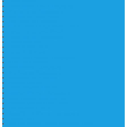
Lantai Marmer
Lantai Mamer Kawi Tulungagung
Marmer Lantai Tulungagung
Jual Marmer Harga Murah
Jual Lantai Batu Marmer
Marble Lantai | Harga Marble Lantai
Contoh Lantai Granit Mewah
Lantai Marmer Tulungagung
Lantai Granit Slab
Lantai Motif Marmer
Lantai Motif Mewah
Lantai Motif Marmer Tulungagung
Motif Lantai Marmer
Jenis Marmer Tulungagung
Meja Marmer Tulungagung
Asbak Marmer Modifikasi
Wastafel Marmer
Desain Wastafel Marmer
Kerajinan Marmer Tulungagung
Grosir Wastafel Batu Marmer
Wastafel Marmer Model Daun
Jual Wastafel Marmer
Wastafel Fosil Marmer Tulungagung
Prasasti Granit
Jasa Pembuatan Prasasti Peresmian Granit