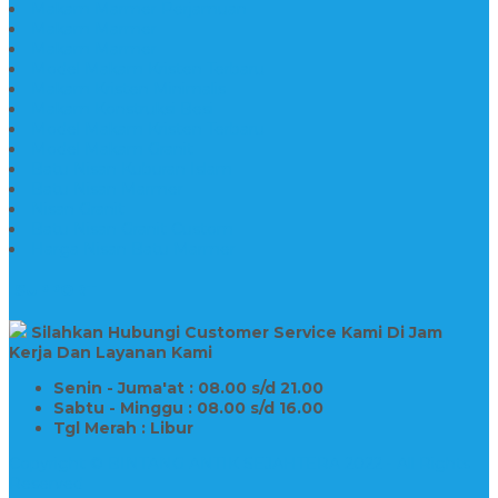
Makam Marmer Perjamuan
Makam Marmer
Makam Marmer
Model Makam Kristen Terbaru
Makam Kristen Minimalis
Makam Konstruksi Besi
Model Makam Kristen Terbaru
Model Makam Granit
Batu Nisan Kuburan Islam
Batu Nisan Marmer
Nisan Granit
Batu Nisan Granit Custom
Harga Nisan Batu Marmer
SUPPORT
Silahkan Hubungi Customer Service Kami Di Jam
Kerja Dan Layanan Kami
Senin - Juma'at : 08.00 s/d 21.00
Sabtu - Minggu : 08.00 s/d 16.00
Tgl Merah : Libur
Copyright © BINTANG ANTIK SEJAHTERA 2022 - All Rights
Reserved