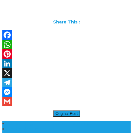
Share This :
Facebook
WhatsApp
Pinterest
LinkedIn
X
Telegram
Messenger
Gmail
Original Post
Daftar Harga Lantai Marmer Per Meter
Lantai Marmer Import