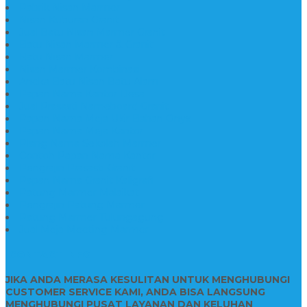
Pabrik Nisan Marmer
Nisan Kuburan Granit
Jual Batu Nisan Marmer Granit
Batu Nisan Marmer & Granit
Batu Nisan Marmer
Nisan Marmer Kombinasi
Aneka Batu Nisan Batu Alam
Papan Nama Kantor Desa
Jual Prasasti Nameboard Granit
Papan Nama Meja Ukir Bahan Onyx
Papan Nama Meja Kantor
Plang Nama Sekolah Marmer
Contoh Papan Nama Kantor
Pengrajin Prasasti Granit
Papan Nama Granit Kaligrafi
Patung Marmer Malaikat
Pengrajin Patung Marmer
Patung Marmer Tulungagung
Jual Meja Meeting Marmer
CONTACT INFO
JIKA ANDA MERASA KESULITAN UNTUK MENGHUBUNGI
CUSTOMER SERVICE KAMI, ANDA BISA LANGSUNG
MENGHUBUNGI PUSAT LAYANAN DAN KELUHAN