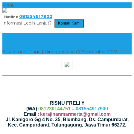
Menu
081554917900
Hotline
Informasi Lebih Lanjut?
Kontak Kami
KERAJINAN MARMER 1
Attachment Page | Diunggah pada 7 September 2023
RISNU FRELI Y
(WA)
081230144751
–
081554917900
Email :
kerajinanmarmerta@gmail.com
Jl. Kanigoro Gg 4 No. 35, Blumbang, Ds. Campurdarat,
Kec. Campurdarat, Tulungagung, Jawa Timur 66272.