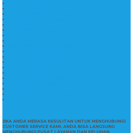
Pabrik Nisan Marmer
Nisan Kuburan Granit
Jual Batu Nisan Marmer Granit
Batu Nisan Marmer & Granit
Batu Nisan Marmer
Nisan Marmer Kombinasi
Aneka Batu Nisan Batu Alam
Papan Nama Kantor Desa
Jual Prasasti Nameboard Granit
Papan Nama Meja Ukir Bahan Onyx
Papan Nama Meja Kantor
Plang Nama Sekolah Marmer
Contoh Papan Nama Kantor
Pengrajin Prasasti Granit
Papan Nama Granit Kaligrafi
Patung Marmer Malaikat
Pengrajin Patung Marmer
Patung Marmer Tulungagung
Jual Meja Meeting Marmer
CONTACT INFO
JIKA ANDA MERASA KESULITAN UNTUK MENGHUBUNGI
CUSTOMER SERVICE KAMI, ANDA BISA LANGSUNG
MENGHUBUNGI PUSAT LAYANAN DAN KELUHAN