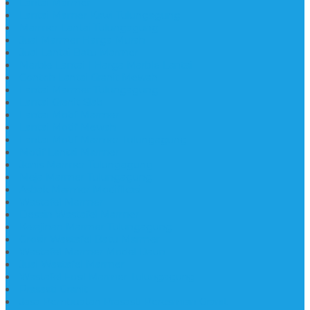
Lantai Marmer
Lantai Mamer Kawi Tulungagung
Marmer Lantai Tulungagung
Jual Marmer Harga Murah
Jual Lantai Batu Marmer
Marble Lantai | Harga Marble Lantai
Contoh Lantai Granit Mewah
Lantai Marmer Tulungagung
Lantai Granit Slab
Lantai Motif Marmer
Lantai Motif Mewah
Lantai Motif Marmer Tulungagung
Motif Lantai Marmer
Jenis Marmer Tulungagung
Meja Marmer Tulungagung
Asbak Marmer Modifikasi
Wastafel Marmer
Desain Wastafel Marmer
Kerajinan Marmer Tulungagung
Grosir Wastafel Batu Marmer
Wastafel Marmer Model Daun
Jual Wastafel Marmer
Wastafel Fosil Marmer Tulungagung
Prasasti Granit
Jasa Pembuatan Prasasti Peresmian Granit