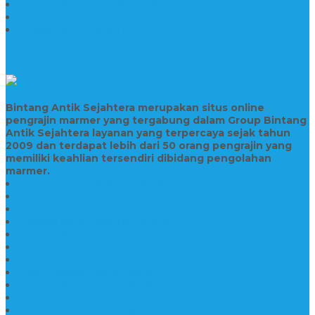
Prasasti Peresmian Bahan Batu Granit
Prasasti Peresmian Marmer
Prasasti Bahan Marmer
TENTANG KAMI
Bintang Antik Sejahtera merupakan situs online
pengrajin marmer yang tergabung dalam Group Bintang
Antik Sejahtera layanan yang terpercaya sejak tahun
2009 dan terdapat lebih dari 50 orang pengrajin yang
memiliki keahlian tersendiri dibidang pengolahan
marmer.
Prasasti Bahan Marmer Murah
Jasa Pembuatan Prasasti
Prasasti PNPM
Prasasti Bahan Marmer Bromo
Prasasti Marmer dan Granit
Prasasti Granit Bandung
Prasasti Hitam Granit
Nisan Prasasti Bahan Granit
Prasasti Murah dan Berkualitas
Batu Nisan Prasasti
Jual Batu Nisan Surabaya