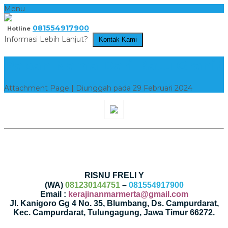
Menu
081554917900
Hotline
Informasi Lebih Lanjut?
Kontak Kami
Papan Nama Dari Batu Granit
Attachment Page | Diunggah pada 29 Februari 2024
RISNU FRELI Y
(WA)
081230144751
–
081554917900
Email :
kerajinanmarmerta@gmail.com
Jl. Kanigoro Gg 4 No. 35, Blumbang, Ds. Campurdarat,
Kec. Campurdarat, Tulungagung, Jawa Timur 66272.