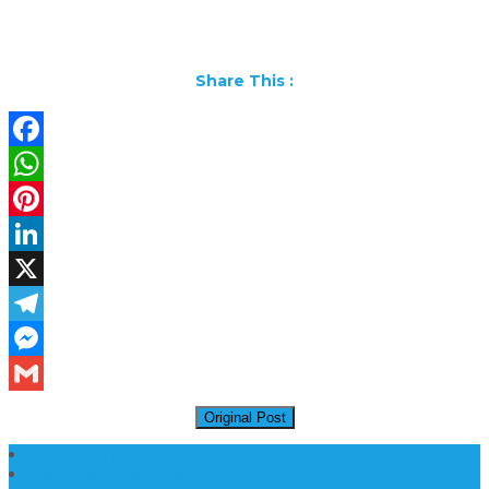
Share This :
Facebook
WhatsApp
Pinterest
LinkedIn
X
Telegram
Messenger
Gmail
Original Post
Daftar Harga Lantai Marmer Per Meter
Lantai Marmer Import