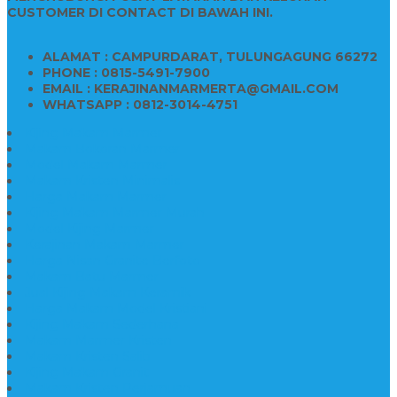
CUSTOMER DI CONTACT DI BAWAH INI.
ALAMAT : CAMPURDARAT, TULUNGAGUNG 66272
PHONE : 0815-5491-7900
EMAIL : KERAJINANMARMERTA@GMAIL.COM
WHATSAPP : 0812-3014-4751
Kijing Makam Marmer
Makam Bokoran Marmer
Model Makam Marmer
Makam Kristen Minimalis
Harga Makam Marmer
Kijing Makam Marmer Murah
Model Kijing Marmer
Kerajinan Makam Marmer
Harga Nisan Granite Berfoto
Makam Batu Marmer
Jual Kijing Makam Keramik
Harga Makam Model Kristiani
Kijing Makam Sederhana
Makam Marmer Kristen
Makam Kristen Salib
Kijing Makam Granit
Makam Kristen Perjamuan