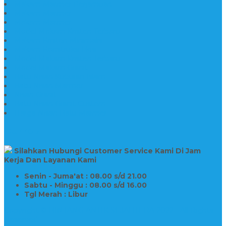
Makam Marmer Perjamuan
Makam Marmer
Makam Marmer
Model Makam Kristen Terbaru
Makam Kristen Minimalis
Makam Konstruksi Besi
Model Makam Kristen Terbaru
Model Makam Granit
Batu Nisan Kuburan Islam
Batu Nisan Marmer
Nisan Granit
Batu Nisan Granit Custom
Harga Nisan Batu Marmer
SUPPORT
Silahkan Hubungi Customer Service Kami Di Jam
Kerja Dan Layanan Kami
Senin - Juma'at : 08.00 s/d 21.00
Sabtu - Minggu : 08.00 s/d 16.00
Tgl Merah : Libur
Copyright © BINTANG ANTIK SEJAHTERA 2022 - All Rights
Reserved