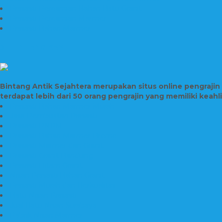
Prasasti Peresmian Bahan Batu Granit
Prasasti Peresmian Marmer
Prasasti Bahan Marmer
TENTANG KAMI
Bintang Antik Sejahtera merupakan situs online pengraji
terdapat lebih dari 50 orang pengrajin yang memiliki keah
Prasasti Bahan Marmer Murah
Jasa Pembuatan Prasasti
Prasasti PNPM
Prasasti Bahan Marmer Bromo
Prasasti Marmer dan Granit
Prasasti Granit Bandung
Prasasti Hitam Granit
Nisan Prasasti Bahan Granit
Prasasti Murah dan Berkualitas
Batu Nisan Prasasti
Jual Batu Nisan Surabaya
Pabrik Nisan Marmer