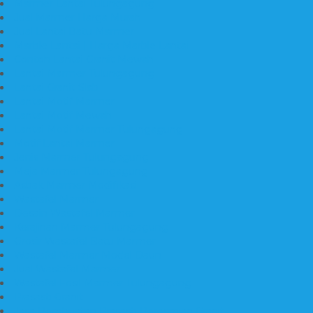
Marmer Lantai Tulungagung
Jual Marmer Harga Murah
Jual Lantai Batu Marmer
Marble Lantai | Harga Marble Lantai
Contoh Lantai Granit Mewah
Lantai Marmer Tulungagung
Lantai Granit Slab
Lantai Motif Marmer
Lantai Motif Mewah
Lantai Motif Marmer Tulungagung
Motif Lantai Marmer
Jenis Marmer Tulungagung
Meja Marmer Tulungagung
Asbak Marmer Modifikasi
Wastafel Marmer
Desain Wastafel Marmer
Kerajinan Marmer Tulungagung
Grosir Wastafel Batu Marmer
Wastafel Marmer Model Daun
Jual Wastafel Marmer
Wastafel Fosil Marmer Tulungagung
Prasasti Granit
Jasa Pembuatan Prasasti Peresmian Granit