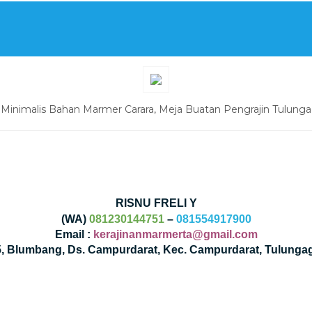
 Minimalis Bahan Marmer Carara, Meja Buatan Pengrajin Tulung
RISNU FRELI Y
(WA)
081230144751
–
081554917900
Email :
kerajinanmarmerta@gmail.com
35, Blumbang, Ds. Campurdarat, Kec. Campurdarat, Tulunga