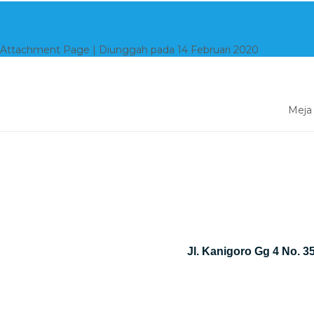
meja carara
Attachment Page | Diunggah pada 14 Februari 2020
Meja
Jl. Kanigoro Gg 4 No. 