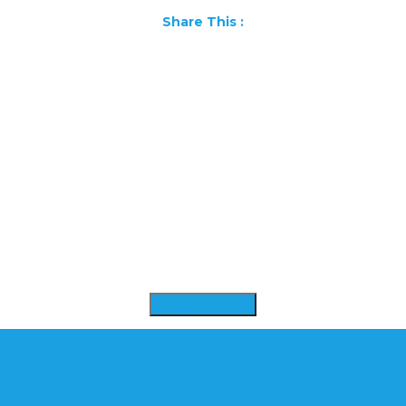
Share This :
Facebook
WhatsApp
Pinterest
LinkedIn
X
Telegram
Messenger
Gmail
Original Post