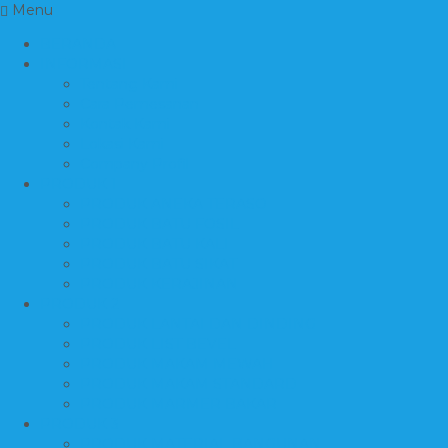
Menu
BERANDA
INFORMASI
Tentang Kami
Cara Pemesanan
Kontak Kami
Lokasi Kami
Company Profil
PRODUK 1
PRODUK ANEKA TERASO
PRODUK BATU FOSIL
PRODUK BATU KALI
PRODUK BATU SIKAT
PRODUK KERAJINAN
PRODUK 2
PRODUK LANTAI DAN DINDING
PRODUK LIST BEVEL
PRODUK MAKAM MEWAH
PRODUK MAKAM STANDARD
PRODUK MARMER BAKAR
PRODUK 3
PRODUK MATERIAL BANGUNAN