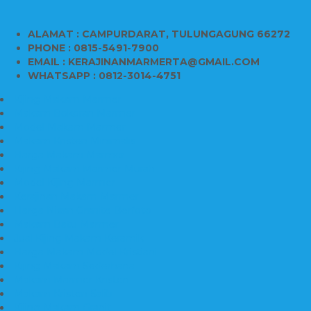
ALAMAT : CAMPURDARAT, TULUNGAGUNG 66272
PHONE : 0815-5491-7900
EMAIL : KERAJINANMARMERTA@GMAIL.COM
WHATSAPP : 0812-3014-4751
Kijing Makam Marmer
Makam Bokoran Marmer
Model Makam Marmer
Makam Kristen Minimalis
Harga Makam Marmer
Kijing Makam Marmer Murah
Model Kijing Marmer
Kerajinan Makam Marmer
Harga Nisan Granite Berfoto
Makam Batu Marmer
Jual Kijing Makam Keramik
Harga Makam Model Kristiani
Kijing Makam Sederhana
Makam Marmer Kristen
Makam Kristen Salib
Kijing Makam Granit