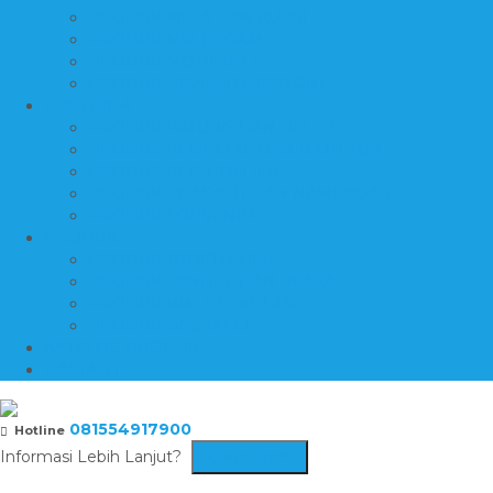
PRODUK MEJA DAN KURSI
PRODUK MIX LOGAM
PRODUK MOTIF INLAY
PRODUK NISAN-TOMBSTONE
PRODUK 4
PRODUK PATUNG DAN RELIEF
PRODUK PEDESTAL DAN BATH TUB
PRODUK PEN HOLDER
PRODUK PRASASTI DAN NAMEBOARD
PRODUK SOUVENIR
PRODUK 5
PRODUK TROPHY PIALA
PRODUK VANDEL DAN PLAKAT
PRODUK WALL CLADDING
PRODUK WASTAFEL
KATALOG PRODUK
DAFTAR ISI
081554917900
Hotline
Informasi Lebih Lanjut?
Kontak Kami