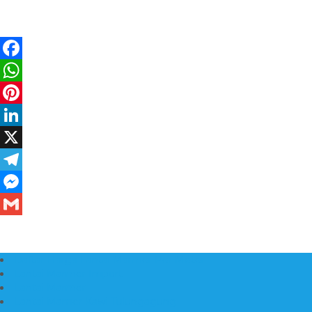
Daftar Harga Lantai Marmer Per Meter
Lantai Marmer Import
Lantai Marmer
Lantai Mamer Kawi Tulungagung