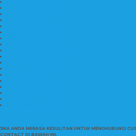
Nisan Kuburan Granit
Jual Batu Nisan Marmer Granit
Batu Nisan Marmer & Granit
Batu Nisan Marmer
Nisan Marmer Kombinasi
Aneka Batu Nisan Batu Alam
Papan Nama Kantor Desa
Jual Prasasti Nameboard Granit
Papan Nama Meja Ukir Bahan Onyx
Papan Nama Meja Kantor
Plang Nama Sekolah Marmer
Contoh Papan Nama Kantor
Pengrajin Prasasti Granit
Papan Nama Granit Kaligrafi
Patung Marmer Malaikat
Pengrajin Patung Marmer
Patung Marmer Tulungagung
Jual Meja Meeting Marmer
CONTACT INFO
JIKA ANDA MERASA KESULITAN UNTUK MENGHUBUNGI CU
CONTACT DI BAWAH INI.