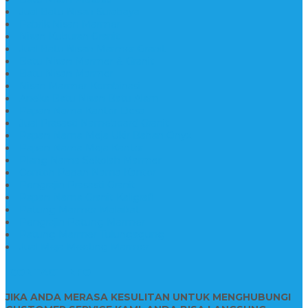
Jual Batu Nisan Surabaya
Pabrik Nisan Marmer
Nisan Kuburan Granit
Jual Batu Nisan Marmer Granit
Batu Nisan Marmer & Granit
Batu Nisan Marmer
Nisan Marmer Kombinasi
Aneka Batu Nisan Batu Alam
Papan Nama Kantor Desa
Jual Prasasti Nameboard Granit
Papan Nama Meja Ukir Bahan Onyx
Papan Nama Meja Kantor
Plang Nama Sekolah Marmer
Contoh Papan Nama Kantor
Pengrajin Prasasti Granit
Papan Nama Granit Kaligrafi
Patung Marmer Malaikat
Pengrajin Patung Marmer
Patung Marmer Tulungagung
Jual Meja Meeting Marmer
CONTACT INFO
JIKA ANDA MERASA KESULITAN UNTUK MENGHUBUNGI