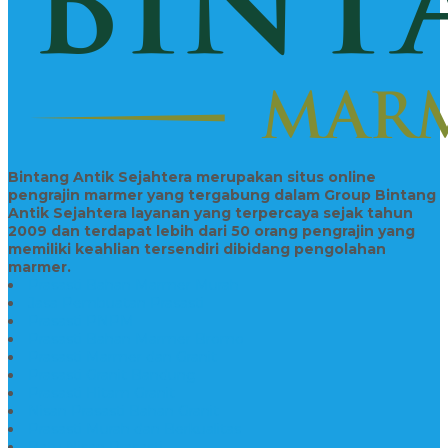
Bintang Antik Sejahtera merupakan situs online
pengrajin marmer yang tergabung dalam Group Bintang
Antik Sejahtera layanan yang terpercaya sejak tahun
2009 dan terdapat lebih dari 50 orang pengrajin yang
memiliki keahlian tersendiri dibidang pengolahan
marmer.
Prasasti Bahan Marmer Murah
Jasa Pembuatan Prasasti
Prasasti PNPM
Prasasti Bahan Marmer Bromo
Prasasti Marmer dan Granit
Prasasti Granit Bandung
Prasasti Hitam Granit
Nisan Prasasti Bahan Granit
Prasasti Murah dan Berkualitas
Batu Nisan Prasasti