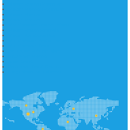
Makam Kristen Perjamuan
Makam Marmer Perjamuan
Makam Marmer
Makam Marmer
Model Makam Kristen Terbaru
Makam Kristen Minimalis
Makam Konstruksi Besi
Model Makam Kristen Terbaru
Model Makam Granit
Batu Nisan Kuburan Islam
Batu Nisan Marmer
Nisan Granit
Batu Nisan Granit Custom
Harga Nisan Batu Marmer
SUPPORT