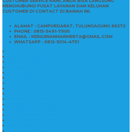
CUSTOMER SERVICE KAMI, ANDA BISA LANGSUNG
MENGHUBUNGI PUSAT LAYANAN DAN KELUHAN
CUSTOMER DI CONTACT DI BAWAH INI.
ALAMAT : CAMPURDARAT, TULUNGAGUNG 66272
PHONE : 0815-5491-7900
EMAIL : KERAJINANMARMERTA@GMAIL.COM
WHATSAPP : 0812-3014-4751
Kijing Makam Marmer
Makam Bokoran Marmer
Model Makam Marmer
Makam Kristen Minimalis
Harga Makam Marmer
Kijing Makam Marmer Murah
Model Kijing Marmer
Kerajinan Makam Marmer
Harga Nisan Granite Berfoto
Makam Batu Marmer
Jual Kijing Makam Keramik
Harga Makam Model Kristiani
Kijing Makam Sederhana
Makam Marmer Kristen
Makam Kristen Salib
Kijing Makam Granit