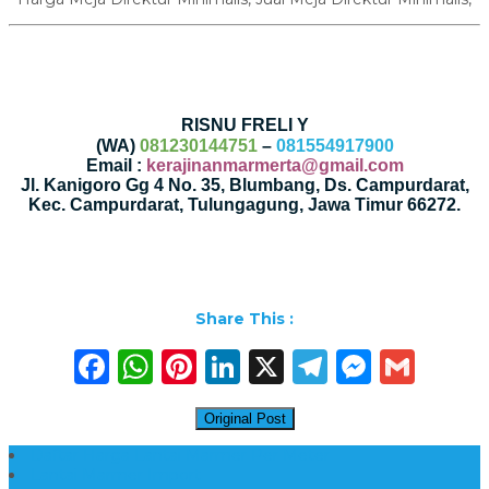
RISNU FRELI Y
(WA)
081230144751
–
081554917900
Email :
kerajinanmarmerta@gmail.com
Jl. Kanigoro Gg 4 No. 35, Blumbang, Ds. Campurdarat,
Kec. Campurdarat, Tulungagung, Jawa Timur 66272.
Share This :
Facebook
WhatsApp
Pinterest
LinkedIn
X
Telegra
Messe
Gma
Original Post
Daftar Harga Lantai Marmer Per Meter
Lantai Marmer Import