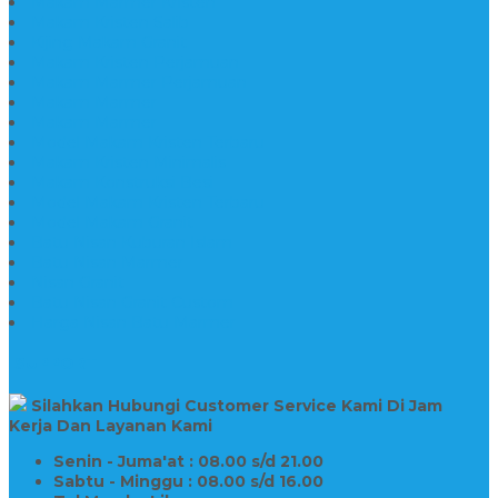
Makam Marmer Kristen
Makam Kristen Salib
Kijing Makam Granit
Makam Kristen Perjamuan
Makam Marmer Perjamuan
Makam Marmer
Makam Marmer
Model Makam Kristen Terbaru
Makam Kristen Minimalis
Makam Konstruksi Besi
Model Makam Kristen Terbaru
Model Makam Granit
Batu Nisan Kuburan Islam
Batu Nisan Marmer
Nisan Granit
Batu Nisan Granit Custom
Harga Nisan Batu Marmer
SUPPORT
Silahkan Hubungi Customer Service Kami Di Jam
Kerja Dan Layanan Kami
Senin - Juma'at : 08.00 s/d 21.00
Sabtu - Minggu : 08.00 s/d 16.00