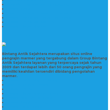
Wastafel Fosil Marmer Tulungagung
Prasasti Granit
Jasa Pembuatan Prasasti Peresmian Granit
Prasasti Peresmian Bahan Batu Granit
Prasasti Peresmian Marmer
Prasasti Bahan Marmer
TENTANG KAMI
Bintang Antik Sejahtera merupakan situs online
pengrajin marmer yang tergabung dalam Group Bintang
Antik Sejahtera layanan yang terpercaya sejak tahun
2009 dan terdapat lebih dari 50 orang pengrajin yang
memiliki keahlian tersendiri dibidang pengolahan
marmer.
Prasasti Bahan Marmer Murah
Jasa Pembuatan Prasasti
Prasasti PNPM
Prasasti Bahan Marmer Bromo
Prasasti Marmer dan Granit
Prasasti Granit Bandung
Prasasti Hitam Granit