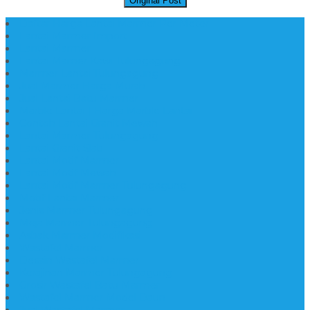
Original Post
Daftar Harga Lantai Marmer Per Meter
Lantai Marmer Import
Lantai Marmer
Lantai Mamer Kawi Tulungagung
Marmer Lantai Tulungagung
Jual Marmer Harga Murah
Jual Lantai Batu Marmer
Marble Lantai | Harga Marble Lantai
Contoh Lantai Granit Mewah
Lantai Marmer Tulungagung
Lantai Granit Slab
Lantai Motif Marmer
Lantai Motif Mewah
Lantai Motif Marmer Tulungagung
Motif Lantai Marmer
Jenis Marmer Tulungagung
Meja Marmer Tulungagung
Asbak Marmer Modifikasi
Wastafel Marmer
Desain Wastafel Marmer
Kerajinan Marmer Tulungagung
Grosir Wastafel Batu Marmer
Wastafel Marmer Model Daun
Jual Wastafel Marmer