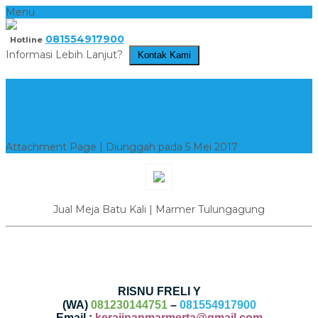
Menu
081554917900
Hotline
Informasi Lebih Lanjut?
Kontak Kami
Jual Meja Batu Kali | Marmer
Tulungagung
Attachment Page | Diunggah pada 5 Mei 2017
Jual Meja Batu Kali | Marmer Tulungagung
RISNU FRELI Y
(WA)
081230144751
–
081554917900
Email :
kerajinanmarmerta@gmail.com