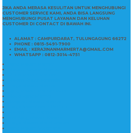
JIKA ANDA MERASA KESULITAN UNTUK MENGHUBUNGI
CUSTOMER SERVICE KAMI, ANDA BISA LANGSUNG
MENGHUBUNGI PUSAT LAYANAN DAN KELUHAN
CUSTOMER DI CONTACT DI BAWAH INI.
ALAMAT : CAMPURDARAT, TULUNGAGUNG 66272
PHONE : 0815-5491-7900
EMAIL : KERAJINANMARMERTA@GMAIL.COM
WHATSAPP : 0812-3014-4751
Kijing Makam Marmer
Makam Bokoran Marmer
Model Makam Marmer
Makam Kristen Minimalis
Harga Makam Marmer
Kijing Makam Marmer Murah
Model Kijing Marmer
Kerajinan Makam Marmer
Harga Nisan Granite Berfoto
Makam Batu Marmer
Jual Kijing Makam Keramik
Harga Makam Model Kristiani
Kijing Makam Sederhana