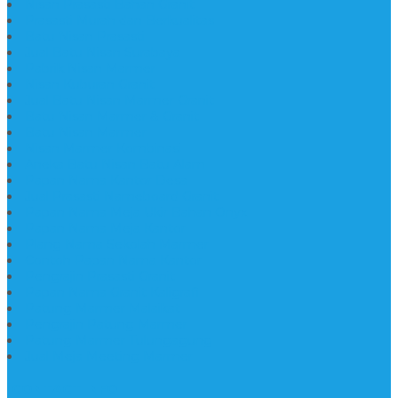
Nisan Prasasti Bahan Granit
Prasasti Murah dan Berkualitas
Batu Nisan Prasasti
Jual Batu Nisan Surabaya
Pabrik Nisan Marmer
Nisan Kuburan Granit
Jual Batu Nisan Marmer Granit
Batu Nisan Marmer & Granit
Batu Nisan Marmer
Nisan Marmer Kombinasi
Aneka Batu Nisan Batu Alam
Papan Nama Kantor Desa
Jual Prasasti Nameboard Granit
Papan Nama Meja Ukir Bahan Onyx
Papan Nama Meja Kantor
Plang Nama Sekolah Marmer
Contoh Papan Nama Kantor
Pengrajin Prasasti Granit
Papan Nama Granit Kaligrafi
Patung Marmer Malaikat
Pengrajin Patung Marmer
Patung Marmer Tulungagung
Jual Meja Meeting Marmer
CONTACT INFO