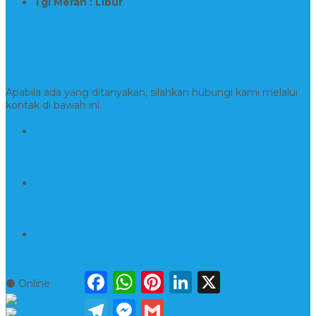
Tgl Merah : Libur
Copyright © BINTANG ANTIK SEJAHTERA 2022 - All Rights
Reserved
Kontak Kami
Apabila ada yang ditanyakan, silahkan hubungi kami melalui
kontak di bawah ini.
Hotline
081554917900
Whatsapp
081230144751
Email
kerajinanmarmerta@gmail.com
Facebook
WhatsApp
Pinterest
LinkedIn
X
⚫ Online
Telegram
Messenger
Gmail